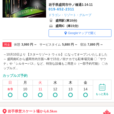
岩手県盛岡市中ノ橋通1-14-11
019-652-2311
ドラゴン・リゾート・グループ
盛岡駅 (車10分)
盛岡IC
(車15分)
Googleマップで開く
休憩
3,980 円 ～
サービスタイム
5,880 円 ～
宿泊
7,880 円 ～
料金
～10月10日より 【スターリゾート ウィル】 になってオープンいたしました
～ 盛岡南ICから盛岡市内方面へ車で15分／街ナカでも駐車場完備 〇「サウ
ナ」や「シルキーバス」など、特別な設備もご用意☆（一部予約可能） 〇カ
ップルズ...
カップルズ予約
日
月
火
水
木
金
9
10
11
12
13
14
8/
もっと見る
岩手県営スケート場から6.5km