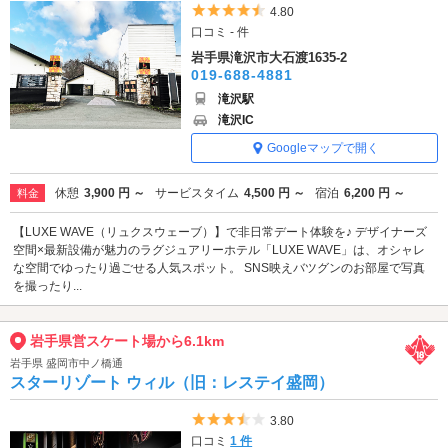
5つ星のうち4.5
4.80
口コミ - 件
岩手県滝沢市大石渡1635-2
019-688-4881
滝沢駅
滝沢IC
Googleマップで開く
休憩
3,900 円 ～
サービスタイム
4,500 円 ～
宿泊
6,200 円 ～
料金
【LUXE WAVE（リュクスウェーブ）】で非日常デート体験を♪ デザイナーズ
空間×最新設備が魅力のラグジュアリーホテル「LUXE WAVE」は、オシャレ
な空間でゆったり過ごせる人気スポット。 SNS映えバツグンのお部屋で写真
を撮ったり...
岩手県営スケート場から6.1km
岩手県 盛岡市中ノ橋通
スターリゾート ウィル（旧：レステイ盛岡）
5つ星のうち3.5
3.80
口コミ
1 件