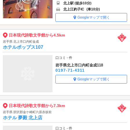
北上駅 (徒歩10分)
北上江釣子IC
(車10分)
Googleマップで開く
日本現代詩歌文学館から4.5km
岩手県 北上市口内町金成
ホテルポップス107
口コミ - 件
岩手県北上市口内町金成118
0197-71-4311
Googleマップで開く
日本現代詩歌文学館から7.3km
岩手県 胆沢郡金ケ崎町六原赤坂前
ホテル 夢殿 北上店
口コミ - 件