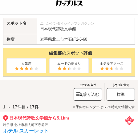
スポット名
ニホンゲンダイシイカブンガクカン
日本現代詩歌文学館
住所
岩手県
北上市
本石町2-5-60
編集部のスポット評価
人気度
ムードの高まり
ホテルアクセス
こだわり条件
並び替え
絞り込む
標準
1 ～ 17件目 /
17件
※予約カレンダーは17:30時点の情報です
日本現代詩歌文学館から5.1km
岩手県 北上市相去町字寺前沢
ホテル スカーレット