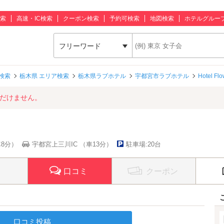
索
高速・IC検索
クーポン検索
予約可検索
地図検索
ホテルグルー
フリーワード
検索
栃木県 エリア検索
栃木県ラブホテル
宇都宮市ラブホテル
Hotel F
ただけません。
車8分）
宇都宮上三川IC （車13分）
駐車場:20台
口コミ
クーポン
口コミ投稿