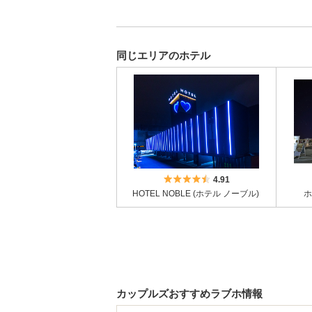
同じエリアのホテル
5つ星のうち4.5
4.91
HOTEL NOBLE (ホテル ノーブル)
ホ
カップルズおすすめラブホ情報