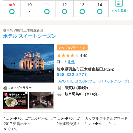
9
10
11
12
13
14
8/
-
もっと見る
岐阜県 羽島市正木町森新田
ホテル スイートシーズン
カップルズおすすめ
5つ星のうち4
4.40
口コミ
5 件
岐阜県羽島市正木町森新田3-52-2
058-322-8777
FAVORITE GROUP(フェーバリットグループ)
須賀駅 (車4分)
フォトギャラリー
岐阜羽島IC
(車14分)
*:..｡o+◆+o。..:**:..｡o+◇+o。..:**:..｡o+◆+o。..:* カップルズホテルアワード
2017 受賞ホテル 2年連続受賞！！ *:..｡o+◆+o。..:**:..｡
o+◇+o。....