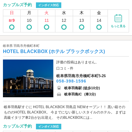
カップルズ予約
インボイス対応
日
月
火
水
木
金
9
10
11
12
13
14
8/
もっと見る
岐阜県 羽島市舟橋町本町
HOTEL BLACKBOX (ホテル ブラックボックス)
評価の投稿はありません。
口コミ - 件
岐阜県羽島市舟橋町本町5-26
058-398-1596
岐阜羽島駅 (徒歩10分)
岐阜羽島IC
(車3分)
岐阜羽島駅すぐに HOTEL BLACKBOX 羽島店 NEWオープン！！ 黒い箱その
もののHOTEL BLACKBOX。 今までにない新しいスタイルのホテル。 まずは
高級イタリア車2台がお出迎え、 そのBLACKBOXには...
カップルズ予約
インボイス対応