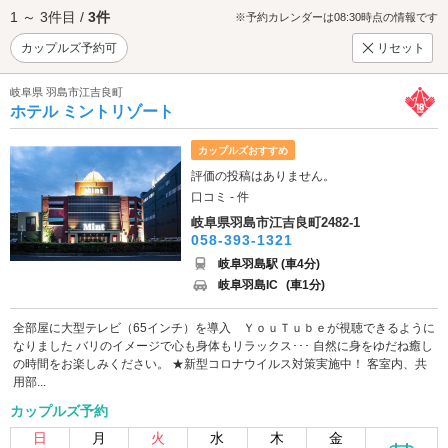
1 ～ 3件目 /
3件
※予約カレンダーは08:30時点の情報です
カップルズ予約可
リセット
岐阜県 羽島市江吉良町
ホテル ミントリゾート
カップルズおすすめ
評価の投稿はありません。
口コミ - 件
岐阜県羽島市江吉良町2482-1
058-393-1321
岐阜羽島駅 (車4分)
岐阜羽島IC
(車1分)
全部屋に大型テレビ（65インチ）を導入 ＹｏｕＴｕｂｅが視聴できるように
なりました バリのイメージで心も身体もリラックス･･･ 自然に身をゆだね癒し
の時間をお楽しみください。 ★新型コロナウイルス対策実施中！ 客室内、共
用部...
カップルズ予約
日
月
火
水
木
金