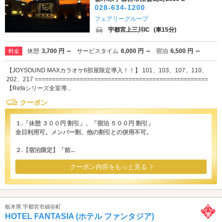
028-634-1200
フェアリーグループ
宇都宮上三川IC
(車15分)
休憩
3,700 円 ～
サービスタイム
6,000 円 ～
宿泊
6,500 円 ～
料金
【JOYSOUND MAXカラオケ6部屋限定導入！！】 101、103、107、110、
202、217 ==================================================
【Refaシリーズ全室導...
クーポン
１.「休憩 ３００円 割引」、「宿泊 ５００円 割引」
全日利用可。メンバー割、他の割引との併用不可。
２.【宿泊限定】「前...
クーポン内容をもっと見る
栃木県 宇都宮市細谷町
HOTEL FANTASIA (ホテル ファンタジア)