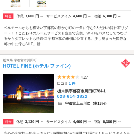
休憩
3,600 円 ～
サービスタイム
4,600 円 ～
宿泊
6,300 円 ～
料金
ベルモールからも程近い宇都宮の静かな町の一角に佇む2人だけの隠れ家リゾ
ート！！こだわりのルームサービスも豊富で充実、Wi-Fiもパスなしでつなげ
るからタブレットも快適◎ 宇都宮駅の東側に位置する、少し奥まった閑静な
町の中に佇むAILE。斬...
栃木県 宇都宮市川田町
HOTEL FINE (ホテル ファイン)
5つ星のうち4
4.27
口コミ
1 件
栃木県宇都宮市川田町784-1
028-614-3822
宇都宮上三川IC
(車13分)
休憩
3,130 円 ～
サービスタイム
4,400 円 ～
宿泊
6,380 円 ～
料金
安心の全室均一料金☆さらに3時間休憩が24時間ご利用OK！サービスタイムも