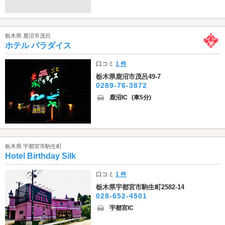
栃木県 鹿沼市茂呂
ホテル パラダイス
口コミ
1 件
栃木県鹿沼市茂呂49-7
0289-76-3872
鹿沼IC
(車5分)
栃木県 宇都宮市駒生町
Hotel Birthday Silk
口コミ
1 件
栃木県宇都宮市駒生町2582-14
028-652-4501
宇都宮IC