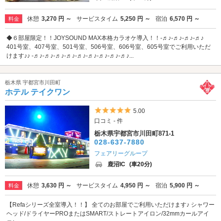
休憩
3,270 円 ～
サービスタイム
5,250 円 ～
宿泊
6,570 円 ～
料金
◆６部屋限定！！JOYSOUND MAX本格カラオケ導入！！-♬♪-♬♪-♬♪-♬♪
401号室、407号室、501号室、506号室、606号室、605号室でご利用いただ
けます♪♪ -♬♪-♬♪-♬♪-♬♪-♬♪-♬♪-♬♪-♬♪-♬♪...
栃木県 宇都宮市川田町
ホテル テイクワン
5つ星のうち5
5.00
口コミ - 件
栃木県宇都宮市川田町871-1
028-637-7880
フェアリーグループ
鹿沼IC
(車20分)
休憩
3,630 円 ～
サービスタイム
4,950 円 ～
宿泊
5,900 円 ～
料金
【Refaシリーズ全室導入！！】 全てのお部屋でご利用いただけます♪ シャワー
ヘッド/ドライヤーPROまたはSMART/ストレートアイロン/32mmカールアイ