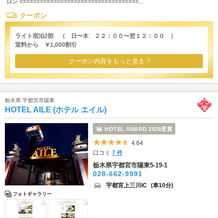
ロン ===================================...
クーポン
ライト宿泊2部 （ 日〜木 ２２：００〜翌１２：００ ）
室料から ￥1,000割引
クーポン内容をもっと見る
栃木県 宇都宮市陽東
HOTEL AILE (ホテル エイル)
HOTEL AWARD 2026受賞
5つ星のうち4.5
4.64
口コミ
7 件
栃木県宇都宮市陽東5-19-1
028-662-9991
宇都宮上三川IC
(車10分)
フォトギャラリー