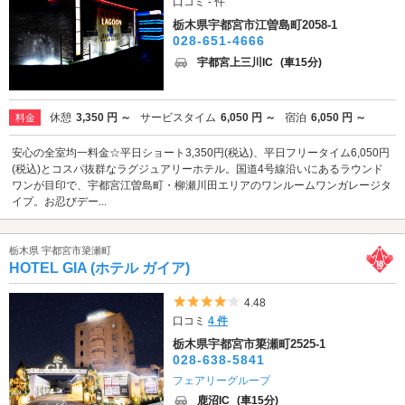
口コミ - 件
栃木県宇都宮市江曽島町2058-1
028-651-4666
宇都宮上三川IC
(車15分)
休憩
3,350 円 ～
サービスタイム
6,050 円 ～
宿泊
6,050 円 ～
料金
安心の全室均一料金☆平日ショート3,350円(税込)、平日フリータイム6,050円
(税込)とコスパ抜群なラグジュアリーホテル。国道4号線沿いにあるラウンド
ワンが目印で、宇都宮江曽島町・柳瀬川田エリアのワンルームワンガレージタ
イプ。お忍びデー...
栃木県 宇都宮市簗瀬町
HOTEL GIA (ホテル ガイア)
5つ星のうち4
4.48
口コミ
4 件
栃木県宇都宮市簗瀬町2525-1
028-638-5841
フェアリーグループ
鹿沼IC
(車15分)