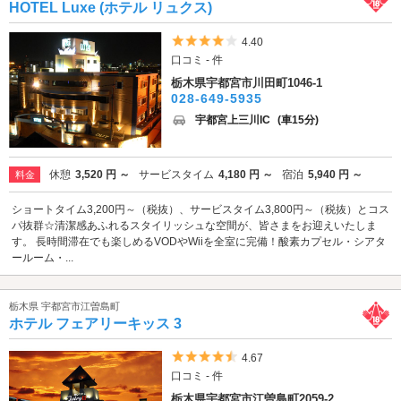
HOTEL Luxe (ホテル リュクス)
5つ星のうち4
4.40
口コミ - 件
栃木県宇都宮市川田町1046-1
028-649-5935
宇都宮上三川IC
(車15分)
休憩
3,520 円 ～
サービスタイム
4,180 円 ～
宿泊
5,940 円 ～
料金
ショートタイム3,200円～（税抜）、サービスタイム3,800円～（税抜）とコス
パ抜群☆清潔感あふれるスタイリッシュな空間が、皆さまをお迎えいたしま
す。 長時間滞在でも楽しめるVODやWiiを全室に完備！酸素カプセル・シアタ
ールーム・...
栃木県 宇都宮市江曽島町
ホテル フェアリーキッス 3
5つ星のうち4.5
4.67
口コミ - 件
栃木県宇都宮市江曽島町2059-2