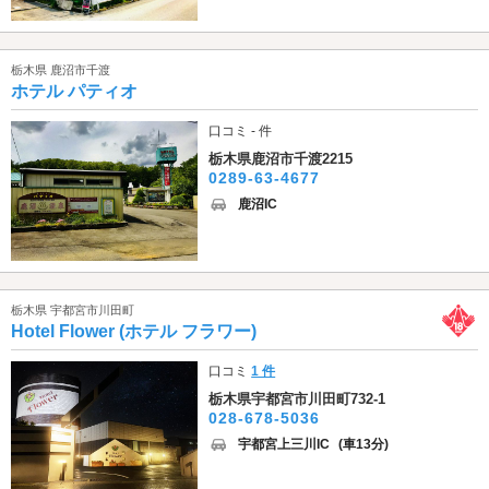
栃木県 鹿沼市千渡
ホテル パティオ
口コミ - 件
栃木県鹿沼市千渡2215
0289-63-4677
鹿沼IC
栃木県 宇都宮市川田町
Hotel Flower (ホテル フラワー)
口コミ
1 件
栃木県宇都宮市川田町732-1
028-678-5036
宇都宮上三川IC
(車13分)