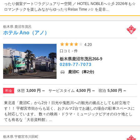
ったり個室デート♡ラグジュアリー空間 ／ HOTEL NOBLEへ☆彡 2026年も☆
ロマンチックを楽しみながらゆったりRelax Time ♪☆ を是非...
栃木県 鹿沼市茂呂
ホテル Ano（アノ）
5つ星のうち4
4.20
口コミ - 件
栃木県鹿沼市茂呂266-9
0289-77-7073
鹿沼IC
(車2分)
休憩
3,000 円 ～
サービスタイム
4,500 円 ～
宿泊
5,500 円 ～
料金
東北道「鹿沼IC」から2分！日光や鬼怒川への観光の拠点としても好立地で
す！！ 宇都宮市街からも近く、おクルマ2台でお越しの場合の駐車スペースに
も対応しています。 数々の映画・ドラマ・ミュージックビデオのロケ地とし
ても有名な「大谷資料館」...
栃木県 宇都宮市川田町