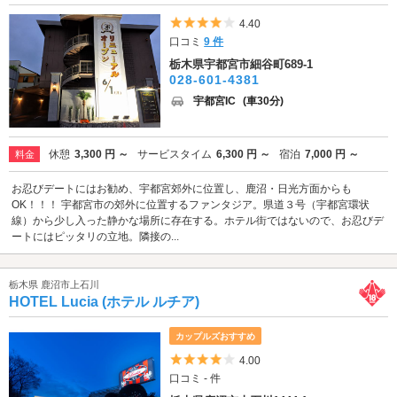
5つ星のうち4
4.40
口コミ
9 件
栃木県宇都宮市細谷町689-1
028-601-4381
宇都宮IC
(車30分)
休憩
3,300 円 ～
サービスタイム
6,300 円 ～
宿泊
7,000 円 ～
料金
お忍びデートにはお勧め、宇都宮郊外に位置し、鹿沼・日光方面からも
OK！！！ 宇都宮市の郊外に位置するファンタジア。県道３号（宇都宮環状
線）から少し入った静かな場所に存在する。ホテル街ではないので、お忍びデ
ートにはピッタリの立地。隣接の...
栃木県 鹿沼市上石川
HOTEL Lucia (ホテル ルチア)
カップルズおすすめ
5つ星のうち4
4.00
口コミ - 件