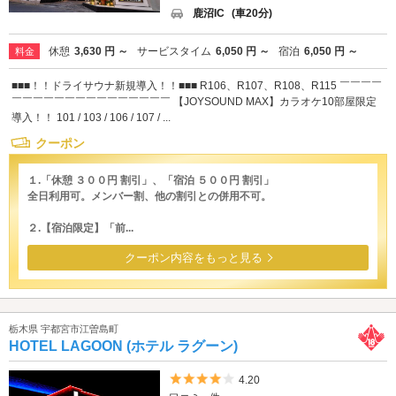
鹿沼IC
(車20分)
休憩
3,630 円 ～
サービスタイム
6,050 円 ～
宿泊
6,050 円 ～
料金
■■■！！ドライサウナ新規導入！！■■■ R106、R107、R108、R115 ￣￣￣￣
￣￣￣￣￣￣￣￣￣￣￣￣￣￣￣ 【JOYSOUND MAX】カラオケ10部屋限定
導入！！ 101 / 103 / 106 / 107 / ...
クーポン
１.「休憩 ３００円 割引」、「宿泊 ５００円 割引」
全日利用可。メンバー割、他の割引との併用不可。
２.【宿泊限定】「前...
クーポン内容をもっと見る
栃木県 宇都宮市江曽島町
HOTEL LAGOON (ホテル ラグーン)
5つ星のうち4
4.20