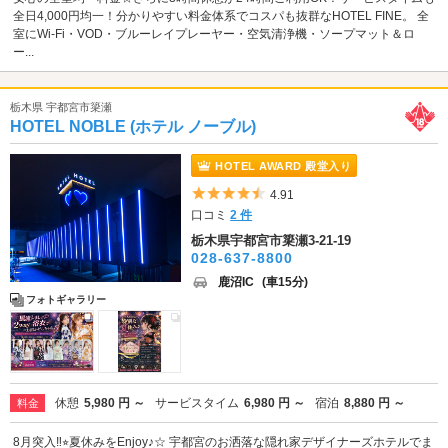
全日4,000円均一！分かりやすい料金体系でコスパも抜群なHOTEL FINE。 全
室にWi-Fi・VOD・ブルーレイプレーヤー・空気清浄機・ソープマット＆ロ
ー...
栃木県 宇都宮市簗瀬
HOTEL NOBLE (ホテル ノーブル)
HOTEL AWARD 殿堂入り
5つ星のうち4.5
4.91
口コミ
2 件
栃木県宇都宮市簗瀬3-21-19
028-637-8800
鹿沼IC
(車15分)
フォトギャラリー
休憩
5,980 円 ～
サービスタイム
6,980 円 ～
宿泊
8,880 円 ～
料金
8月突入‼︎⭐︎夏休みをEnjoy♪☆ 宇都宮のお洒落な隠れ家デザイナーズホテルでま