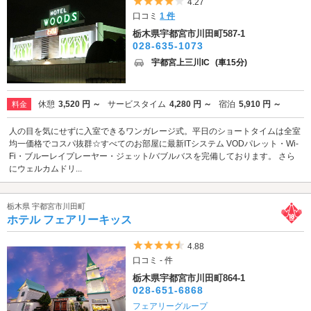
5つ星のうち4
4.27
口コミ
1 件
栃木県宇都宮市川田町587-1
028-635-1073
宇都宮上三川IC
(車15分)
休憩
3,520 円 ～
サービスタイム
4,280 円 ～
宿泊
5,910 円 ～
料金
人の目を気にせずに入室できるワンガレージ式。平日のショートタイムは全室
均一価格でコスパ抜群☆すべてのお部屋に最新ITシステム VODパレット・Wi-
Fi・ブルーレイプレーヤー・ジェット/バブルバスを完備しております。 さら
にウェルカムドリ...
栃木県 宇都宮市川田町
ホテル フェアリーキッス
5つ星のうち4.5
4.88
口コミ - 件
栃木県宇都宮市川田町864-1
028-651-6868
フェアリーグループ