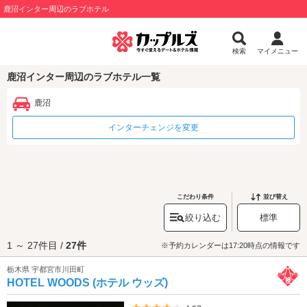
鹿沼インター周辺のラブホテル
検索
マイメニュー
鹿沼インター周辺のラブホテル一覧
鹿沼
インターチェンジを変更
こだわり条件
並び替え
絞り込む
標準
1 ～ 27件目 /
27件
※予約カレンダーは17:20時点の情報です
栃木県 宇都宮市川田町
HOTEL WOODS (ホテル ウッズ)