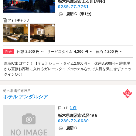
栃木県鹿沼市上石川1444-1
0289-77-7761
鹿沼IC
(車1分)
フォトギャラリー
休憩
2,900 円 ～
サービスタイム
4,200 円 ～
宿泊
4,200 円 ～
料金
鹿沼IC出口すぐ！ 【全日】ショートタイム2,900円～ 休憩3,900円～ 駐車場
から直接お部屋に入れるガレージタイプのホテルなので人目を気にせずチェッ
クインOK！
栃木県 鹿沼市茂呂
ホテル アンダルシア
口コミ
1 件
栃木県鹿沼市茂呂49-6
0289-72-0630
鹿沼IC