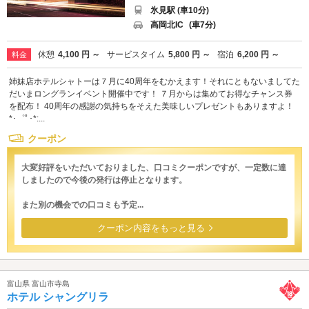
氷見駅 (車10分)
高岡北IC
(車7分)
休憩
4,100 円 ～
サービスタイム
5,800 円 ～
宿泊
6,200 円 ～
料金
姉妹店ホテルシャトーは７月に40周年をむかえます！それにともないましてた
だいまロングランイベント開催中です！ ７月からは集めてお得なチャンス券
を配布！ 40周年の感謝の気持ちをそえた美味しいプレゼントもありますよ！
*･゜ﾟ･*:...
クーポン
大変好評をいただいておりました、口コミクーポンですが、一定数に達
しましたので今後の発行は停止となります。
また別の機会での口コミも予定...
クーポン内容をもっと見る
富山県 富山市寺島
ホテル シャングリラ