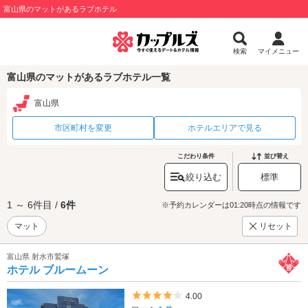
富山県のマットがあるラブホテル
検索
マイメニュー
富山県のマットがあるラブホテル一覧
富山県
市区町村を変更
ホテルエリアで見る
こだわり条件
並び替え
絞り込む
標準
1 ～ 6件目 /
6件
※予約カレンダーは01:20時点の情報です
マット
リセット
富山県 射水市鷲塚
ホテル ブルームーン
5つ星のうち4
4.00