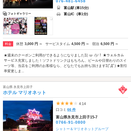
076-481-6458
富山駅 (車15分)
富山IC
(車1分)
フォトギャラリー
休憩
3,000 円 ～
サービスタイム
4,500 円 ～
宿泊
6,500 円 ～
料金
★週末のクーポンご利用ができるようになりましたΣ(･ω･ﾉ)ﾉ！ ★ウェルカム
サービス充実しました！ソフトドリンクはもちろん、ビールや日替わりのスイ
ーツ等、当店をご利用のお客様なら、どなたでもお持ち頂けますΣ(ﾟДﾟ) ★割引
率変更しま...
富山県 氷見市上田子
ホテル マリオネット
5つ星のうち4
4.14
口コミ
66 件
富山県氷見市上田子15-7
0766-91-0800
シャトー＆マリオネットグループ