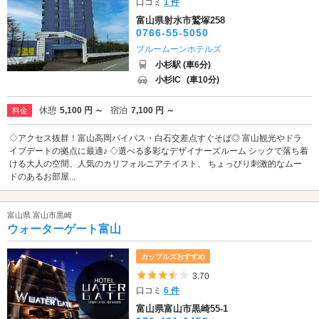
口コミ
1 件
富山県射水市鷲塚258
0766-55-5050
ブルームーンホテルズ
小杉駅 (車6分)
小杉IC
(車10分)
休憩
5,100 円 ～
宿泊
7,100 円 ～
料金
◇アクセス抜群！富山高岡バイパス・白石交差点すぐそば◎ 富山観光やドラ
イブデートの拠点に最適♪ ◇選べる多彩なデザイナーズルーム シックで落ち着
ける大人の空間、人気のカリフォルニアテイスト、 ちょっぴり刺激的なムー
ドのあるお部屋...
富山県 富山市黒崎
ウォーターゲート富山
カップルズおすすめ
5つ星のうち3.5
3.70
口コミ
6 件
富山県富山市黒崎55-1