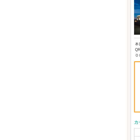
本
Q
Ｏ
カ