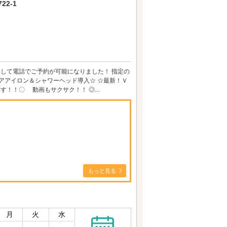
2-1
用して電話でご予約が可能になりました！ 指定の
ー＆ヘアアイロン＆シャワーヘッド導入☆ ☆最新！Ｖ
！！〇 動画もサクサク！！ ◎...
もっと見る
月
火
水