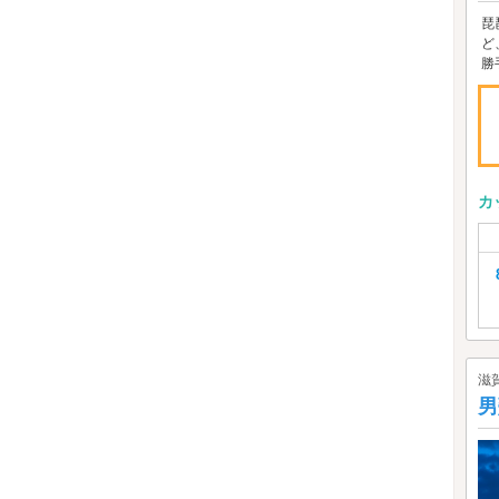
琵
ど
勝
カ
滋
男