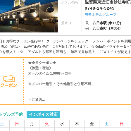
滋賀県東近江市妙法寺町72
ホテル情報
0748-24-5245
男塾ホテルグループ
最寄り
八日市駅 (車13分)
八日市IC
(車3分)
日もお得なクーポン発行中！! クーポンページをチェック！ メンバーポイントを利
R決済（d払い・auPAY/PAYPAY）にも対応しております。 ☆Refaのドライヤ
Ｄを導入！！☆ アダルトも邦画も洋画も 無料で見放題！！ 〇Ｗｉｆｉが使えます
★全日クーポン★
《休憩・宿泊》
オールタイム 1,000円- OFF
※メンバー割引・その他割引と併用不可。
・共通内...
インボイス対応
ップルズ予約
土
日
月
火
水
木
金
土
日