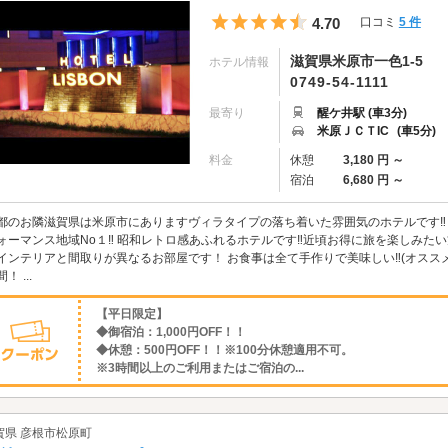
5つ星のうち4.5
4.70
口コミ
5 件
滋賀県米原市一色1-5
ホテル情報
0749-54-1111
最寄り
醒ケ井駅 (車3分)
米原ＪＣＴIC
(車5分)
料金
休憩
3,180 円 ～
宿泊
6,680 円 ～
都のお隣滋賀県は米原市にありますヴィラタイプの落ち着いた雰囲気のホテルです‼
ォーマンス地域No１‼ 昭和レトロ感あふれるホテルです‼近頃お得に旅を楽しみたい
インテリアと間取りが異なるお部屋です！ お食事は全て手作りで美味しい‼(オススメ‼
！ ...
【平日限定】
◆御宿泊：1,000円OFF！！
◆休憩：500円OFF！！※100分休憩適用不可。
※3時間以上のご利用またはご宿泊の...
賀県 彦根市松原町