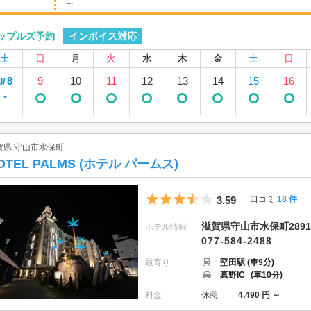
...
インボイス対応
ップルズ予約
土
日
月
火
水
木
金
土
日
8
9
10
11
12
13
14
15
16
8/
-
賀県 守山市水保町
OTEL PALMS (ホテル パームス)
5つ星のうち3.5
3.59
口コミ
18 件
滋賀県守山市水保町2891
ホテル情報
077-584-2488
最寄り
堅田駅 (車9分)
真野IC
(車10分)
料金
休憩
4,490 円 ～