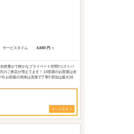
サービスタイム
4,680 円 ～
 自然豊かで静かなプライベート空間‼コストパ
方のご来店が増えてます！ 14部屋のお部屋は全
) お部屋の清掃は清潔で丁寧‼ 宿泊は最大16
もっと見る