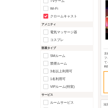
TVゲーム
Wi-Fi
クロームキャスト
アメニティ
電気マッサージ器
コスプレ
部屋タイプ
京
SMルーム
フ
て
禁煙ルーム
時間
3名以上利用可
1名利用可
VIPルーム(特室)
サービス
ルームサービス
滋