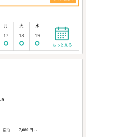
月
火
水
17
18
19
もっと見る
-9
宿泊
7,680 円 ～