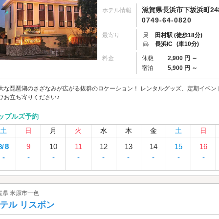
滋賀県長浜市下坂浜町248
ホテル情報
0749-64-0820
最寄り
田村駅 (徒歩18分)
長浜IC
(車10分)
料金
休憩
2,900 円 ～
宿泊
5,900 円 ～
大な琵琶湖のさざなみが広がる抜群のロケーション！ レンタルグッズ、定期イベン
ひお立ち寄りください♪
ップルズ予約
土
日
月
火
水
木
金
土
日
8
9
10
11
12
13
14
15
16
8/
-
-
-
-
-
-
-
-
-
賀県 米原市一色
テル リスボン