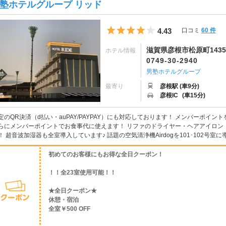
塾ホテルグループ リッド
5つ星のうち4
4.43
口コミ
60 件
滋賀県彦根市松原町1435
ホテル情報
0749-30-2940
男塾ホテルグループ
最寄り
彦根駅 (車9分)
彦根IC
(車15分)
定のQR決済（d払い・auPAY/PAYPAY）にも対応しております！ メンバーポイ
らにメンバーポイントでお食事代に使えます！ リファのドライヤー・ヘアアイロン
！ 超音波加湿器も全室導入しています♪ 話題の空気清浄機Airdogを101･102号室に
初めてのお客様にもお得な全日クーポン！
！！全23室使用可能！！
★全日クーポン★
休憩・宿泊
全室￥500 OFF