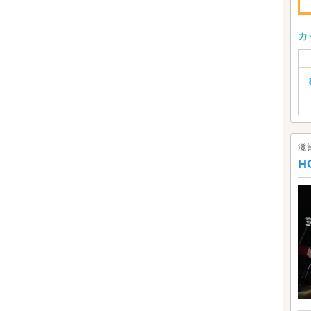
カ
滋
H