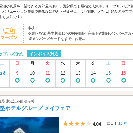
琶湖や夜景を一望できるお部屋もあり、滋賀県でも屈指の人気ホテル！プリンセス
、バリエーション豊富で来る度に飽きさせません！ 24時間いつでもお好みの滞在
手も抜群です♪
特典1
休憩・宿泊 基本料金10％OFF(朝食付完全予約制)∔メンバーズカー
※メンバーズカードをすでにお持...
インボイス対応
ップルズ予約
土
日
月
火
水
木
金
土
日
8
9
10
11
12
13
14
15
16
8/
-
賀県 東近江市妙法寺町
塾ホテルグループ メイフェア
5つ星のうち4
4.04
口コミ
10 件