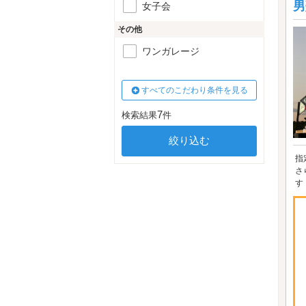
男
女子会
その他
ワンガレージ
すべてのこだわり条件を見る
7
検索結果
件
指
さ
す