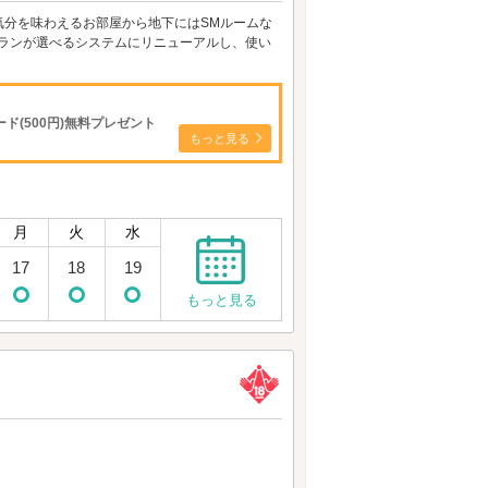
気分を味わえるお部屋から地下にはSMルームな
プランが選べるシステムにリニューアルし、使い
ド(500円)無料プレゼント
もっと見る
月
火
水
17
18
19
もっと見る