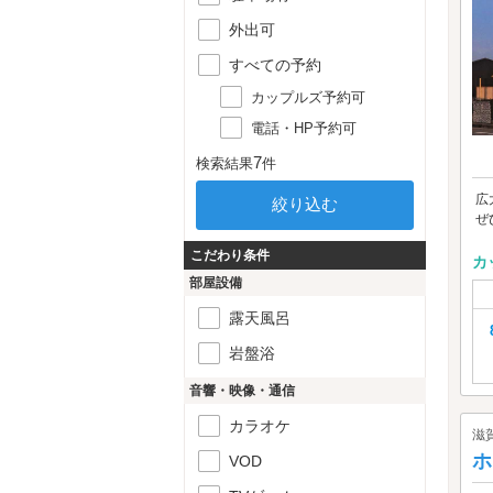
外出可
すべての予約
カップルズ予約可
電話・HP予約可
7
検索結果
件
広
ぜ
こだわり条件
カ
部屋設備
露天風呂
岩盤浴
音響・映像・通信
カラオケ
滋
ホ
VOD