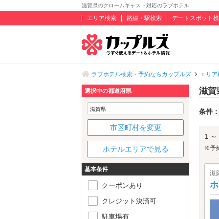
滋賀県のクロームキャスト対応のラブホテル
エリア検索
路線・駅検索
デートスポット検
ラブホテル検索・予約ならカップルズ
エリア
滋賀
選択中の都道府県
滋賀県
条件
市区町村を変更
1 ～
ホテルエリアで見る
※予
基本条件
滋
ホ
クーポンあり
クレジット決済可
駐車場有