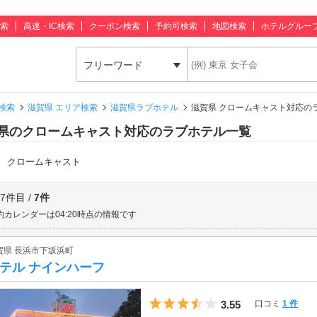
索
高速・IC検索
クーポン検索
予約可検索
地図検索
ホテルグルー
フリーワード
検索
滋賀県 エリア検索
滋賀県ラブホテル
滋賀県 クロームキャスト対応の
県のクロームキャスト対応のラブホテル一覧
：
クロームキャスト
 7件目 /
7件
約カレンダーは04:20時点の情報です
賀県 長浜市下坂浜町
テル ナインハーフ
5つ星のうち3.5
3.55
口コミ
1 件