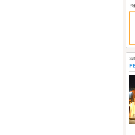
飛
滋
F