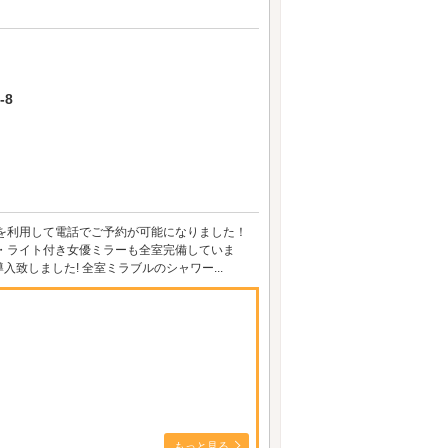
-8
ントを利用して電話でご予約が可能になりました！
・ライト付き女優ミラーも全室完備していま
導入致しました! 全室ミラブルのシャワー...
もっと見る