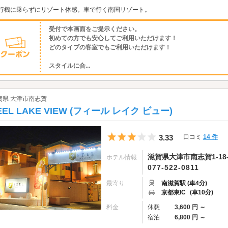
行機に乗らずにリゾート体感。車で行く南国リゾート。
受付で本画面をご提示ください。
初めての方でも安心してご利用いただけます！
どのタイプの客室でもご利用いただけます！
スタイルに合...
賀県 大津市南志賀
EEL LAKE VIEW (フィール レイク ビュー)
5つ星のうち3
3.33
口コミ
14 件
滋賀県大津市南志賀1-18-
ホテル情報
077-522-0811
最寄り
南滋賀駅 (車4分)
京都東IC
(車10分)
料金
休憩
3,600 円 ～
宿泊
6,800 円 ～