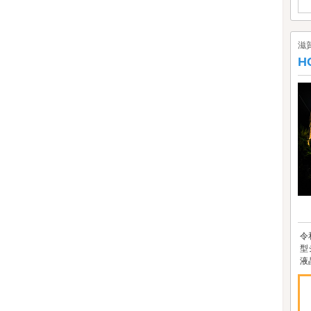
滋
H
令
型
液