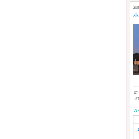
滋
ホ
広
ぜ
カ