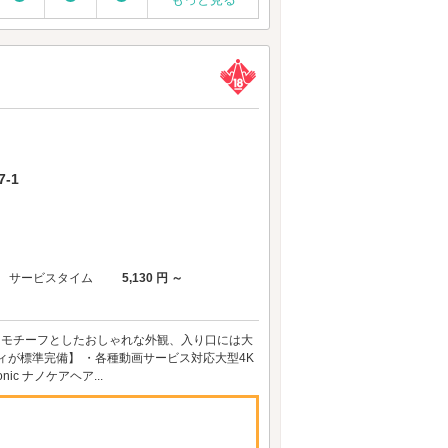
-1
サービスタイム
5,130 円 ～
Iカラーをモチーフとしたおしゃれな外観、入り口には大
ィが標準完備】 ・各種動画サービス対応大型4K
c ナノケアヘア...