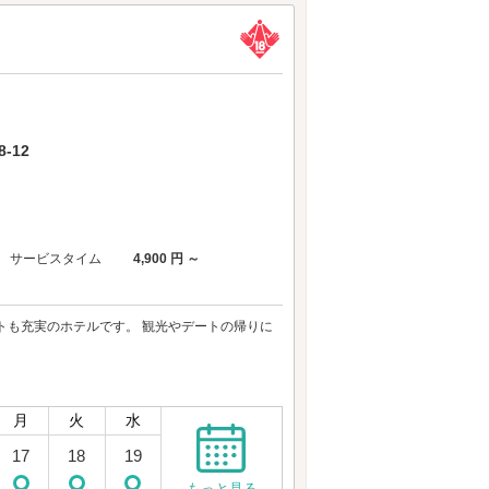
-12
サービスタイム
4,900 円 ～
トも充実のホテルです。 観光やデートの帰りに
月
火
水
17
18
19
もっと見る