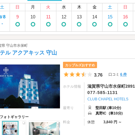
土
日
月
火
水
木
金
土
日
8
9
10
11
12
13
14
15
16
8/
-
賀県 守山市水保町
テル アクアキッス 守山
カップルズおすすめ
5つ星のうち3.5
3.76
口コミ
6 件
滋賀県守山市水保町2891-
ホテル情報
077-585-1131
CLUB CHAPEL HOTELS
最寄り
堅田駅 (車10分)
真野IC
(車10分)
フォトギャラリー
料金
休憩
3,840 円 ～