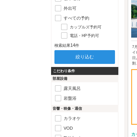
外出可
すべての予約
カップルズ予約可
電話・HP予約可
14
検索結果
件
7
イ
日
割..
こだわり条件
部屋設備
露天風呂
岩盤浴
音響・映像・通信
カラオケ
VOD
カ