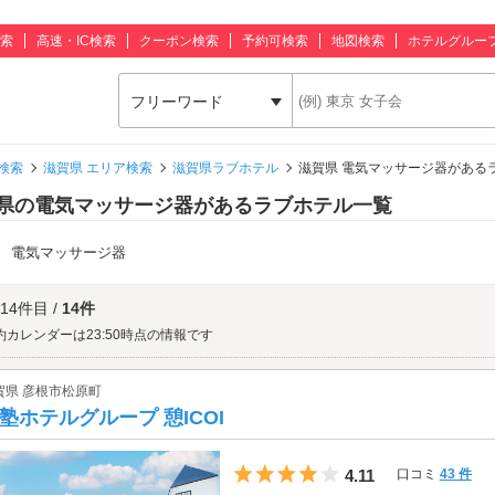
索
高速・IC検索
クーポン検索
予約可検索
地図検索
ホテルグルー
フリーワード
検索
滋賀県 エリア検索
滋賀県ラブホテル
滋賀県 電気マッサージ器がある
県の電気マッサージ器があるラブホテル一覧
：
電気マッサージ器
 14件目 /
14件
約カレンダーは23:50時点の情報です
賀県 彦根市松原町
塾ホテルグループ 憩ICOI
5つ星のうち4
4.11
口コミ
43 件