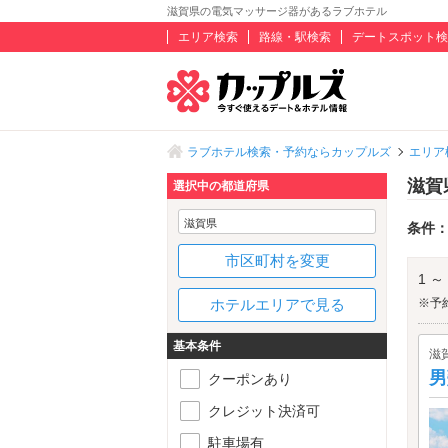
滋賀県の電気マッサージ器があるラブホテル
エリア検索
路線・駅検索
デートスポット検
ラブホテル検索・予約ならカップルズ
エリア
滋賀
選択中の都道府県
滋賀県
条件
市区町村を変更
1 ～
ホテルエリアで見る
※予
基本条件
滋
男
クーポンあり
クレジット決済可
駐車場有