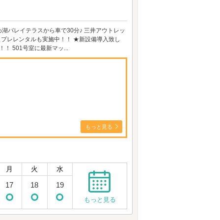
びわ湖バレイテラスから車で30分♪ 三井アウトレッ
コスプレレンタルも実施中！！ ★新設備導入致し
 501号室に最新マッ...
もっと見る
月
火
水
17
18
19
もっと見る