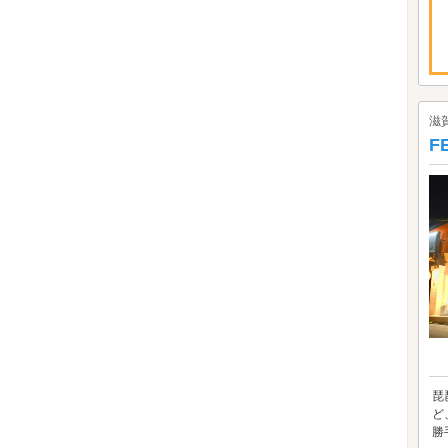
滋
F
琵
ど
勝