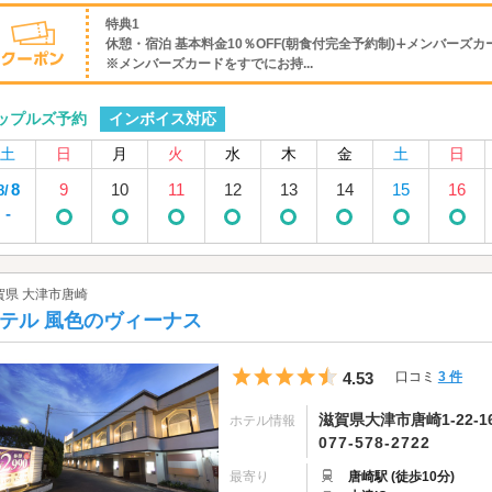
特典1
休憩・宿泊 基本料金10％OFF(朝食付完全予約制)∔メンバーズカー
※メンバーズカードをすでにお持...
インボイス対応
ップルズ予約
土
日
月
火
水
木
金
土
日
8
9
10
11
12
13
14
15
16
8/
-
賀県 大津市唐崎
テル 風色のヴィーナス
5つ星のうち4.5
4.53
口コミ
3 件
滋賀県大津市唐崎1-22-1
ホテル情報
077-578-2722
最寄り
唐崎駅 (徒歩10分)