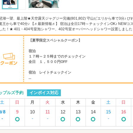
琶湖一望、最上階★天空露天ジャグジー完備(801,802) 守山ピエリから車で3分♪ 
竜王から車で40分♪ 【♬最新情報♬】 宿泊は全日17時～チェックインOK♪ NEW
した！★ 401・404号室泡シャワー、402号室オーバーヘッドシャワー設置しました！！
【夏季限定スペシャルクーポン】
宿泊
１７時～２５時までのチェックイン
全日 １，５００円OFF
宿泊 レイトチェックイン
...
インボイス対応
ップルズ予約
土
日
月
火
水
木
金
土
日
8
9
10
11
12
13
14
15
16
8/
-
-
-
-