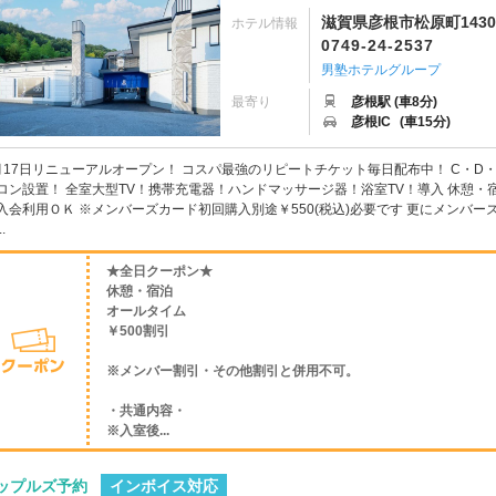
滋賀県彦根市松原町1430
ホテル情報
0749-24-2537
男塾ホテルグループ
最寄り
彦根駅 (車8分)
彦根IC
(車15分)
月17日リニューアルオープン！ コスパ最強のリピートチケット毎日配布中！ C・D・
ロン設置！ 全室大型TV！携帯充電器！ハンドマッサージ器！浴室TV！導入 休憩
入会利用ＯＫ ※メンバーズカード初回購入別途￥550(税込)必要です 更にメンバー
.
★全日クーポン★
休憩・宿泊
オールタイム
￥500割引
※メンバー割引・その他割引と併用不可。
・共通内容・
※入室後...
インボイス対応
ップルズ予約