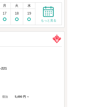
月
火
水
17
18
19
もっと見る
221
宿泊
5,490 円 ～