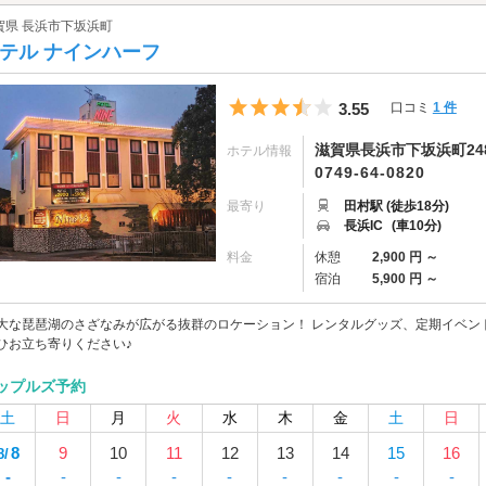
賀県 長浜市下坂浜町
テル ナインハーフ
5つ星のうち3.5
3.55
口コミ
1 件
滋賀県長浜市下坂浜町248
ホテル情報
0749-64-0820
最寄り
田村駅 (徒歩18分)
長浜IC
(車10分)
料金
休憩
2,900 円 ～
宿泊
5,900 円 ～
大な琵琶湖のさざなみが広がる抜群のロケーション！ レンタルグッズ、定期イベン
ひお立ち寄りください♪
ップルズ予約
土
日
月
火
水
木
金
土
日
8
9
10
11
12
13
14
15
16
8/
-
-
-
-
-
-
-
-
-