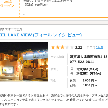
※但し、ショートタイムには利用不可
【宿泊】500円OFF
...
賀県 大津市南志賀
EEL LAKE VIEW (フィール レイク ビュー)
5つ星のうち3
3.33
口コミ
14 件
滋賀県大津市南志賀1-18-
ホテル情報
077-522-0811
最寄り
南滋賀駅 (車4分)
京都東IC
(車10分)
料金
休憩
3,600 円 ～
宿泊
6,800 円 ～
琶湖や夜景を一望できるお部屋もあり、滋賀県でも屈指の人気ホテル！プリンセス
、バリエーション豊富で来る度に飽きさせません！ 24時間いつでもお好みの滞在
手も抜群です♪