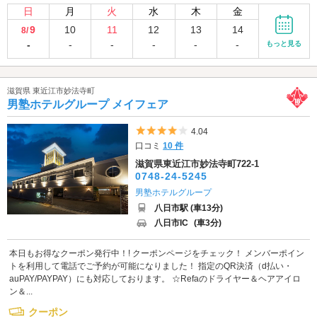
日
月
火
水
木
金
9
10
11
12
13
14
8/
-
-
-
-
-
-
もっと見る
滋賀県 東近江市妙法寺町
男塾ホテルグループ メイフェア
5つ星のうち4
4.04
口コミ
10 件
滋賀県東近江市妙法寺町722-1
0748-24-5245
男塾ホテルグループ
八日市駅 (車13分)
八日市IC
(車3分)
本日もお得なクーポン発行中！! クーポンページをチェック！ メンバーポイン
トを利用して電話でご予約が可能になりました！ 指定のQR決済（d払い・
auPAY/PAYPAY）にも対応しております。 ☆Refaのドライヤー＆ヘアアイロ
ン＆...
クーポン