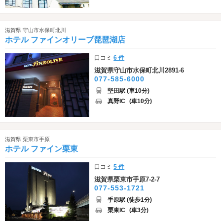
滋賀県 守山市水保町北川
ホテル ファインオリーブ琵琶湖店
口コミ
6 件
滋賀県守山市水保町北川2891-6
077-585-6000
堅田駅 (車10分)
真野IC
(車10分)
滋賀県 栗東市手原
ホテル ファイン栗東
口コミ
5 件
滋賀県栗東市手原7-2-7
077-553-1721
手原駅 (徒歩1分)
栗東IC
(車3分)