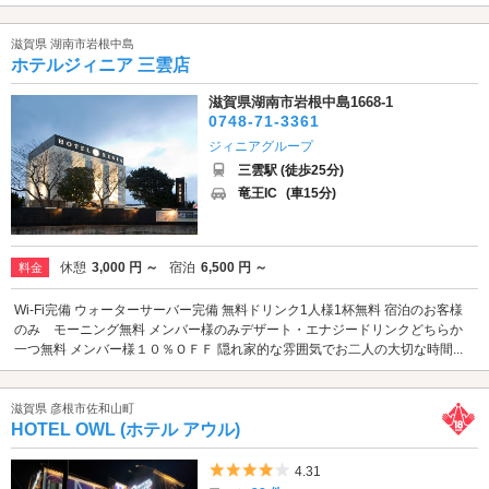
滋賀県 湖南市岩根中島
ホテルジィニア 三雲店
滋賀県湖南市岩根中島1668-1
0748-71-3361
ジィニアグループ
三雲駅 (徒歩25分)
竜王IC
(車15分)
休憩
3,000 円 ～
宿泊
6,500 円 ～
料金
Wi-Fi完備 ウォーターサーバー完備 無料ドリンク1人様1杯無料 宿泊のお客様
のみ モーニング無料 メンバー様のみデザート・エナジードリンクどちらか
一つ無料 メンバー様１０％ＯＦＦ 隠れ家的な雰囲気でお二人の大切な時間...
滋賀県 彦根市佐和山町
HOTEL OWL (ホテル アウル)
5つ星のうち4
4.31