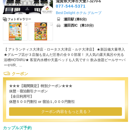
滋賀県大津市大萱7-3270-6
077-544-5371
Best Delight ホテル グループ
瀬田駅 (車6分)
フォトギャラリー
瀬田西IC
(車10分)
【 アトランティス大津店・ロータス大津店・ルナ大津店】 ★新設備大量導入
★グループ店が３店舗も並んだ圧巻の全９０部屋！ 大人気の露天風呂や光る
浴槽HOTARU★ 客室内水槽や天蓋ベッドも人気です☆ 飲み放題ビールサーバ
ーやVR、...
クーポン
★★★【期間限定】特別クーポン★★★
休憩・宿泊割引クーポン
【全日利用可】
休憩５００円割引 or 宿泊１,０００円割引
クーポン内容をもっと見る
カップルズ予約