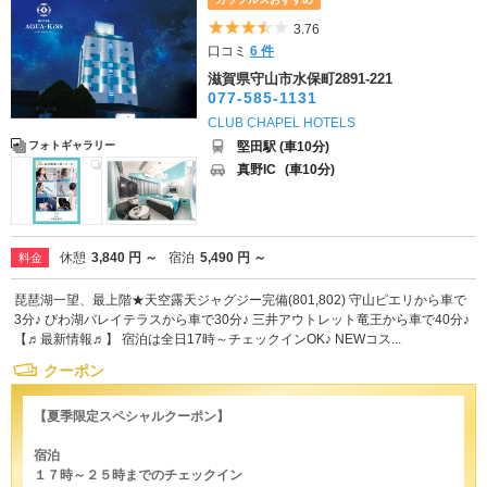
5つ星のうち3.5
3.76
口コミ
6 件
滋賀県守山市水保町2891-221
077-585-1131
CLUB CHAPEL HOTELS
堅田駅 (車10分)
フォトギャラリー
真野IC
(車10分)
休憩
3,840 円 ～
宿泊
5,490 円 ～
料金
琵琶湖一望、最上階★天空露天ジャグジー完備(801,802) 守山ピエリから車で
3分♪ びわ湖バレイテラスから車で30分♪ 三井アウトレット竜王から車で40分♪
【♬最新情報♬】 宿泊は全日17時～チェックインOK♪ NEWコス...
クーポン
【夏季限定スペシャルクーポン】
宿泊
１７時～２５時までのチェックイン