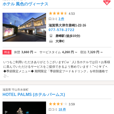
ホテル 風色のヴィーナス
5つ星のうち4.5
4.53
口コミ
3 件
滋賀県大津市唐崎1-22-16
077-578-2722
唐崎駅 (徒歩10分)
大津IC
休憩
3,660 円 ～
サービスタイム
4,260 円 ～
宿泊
7,320 円 ～
料金
いつもご利用いただきありがとうございます(´ω｀人) 当ホテルでは日々お客様
に喜んでいただけるサービスをご提供できるよう努めています！.ﾟ+.(･∀･)ﾟ+.
◆季節限定メニュー◆ 期間限定「季節限定フード＆ドリンク」を特別価格で
ご...
滋賀県 守山市水保町
HOTEL PALMS (ホテル パームス)
5つ星のうち3.5
3.59
口コミ
18 件