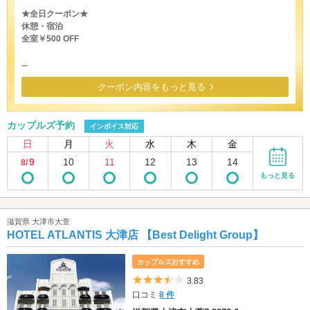
★全日クーポン★
休憩・宿泊
全室￥500 OFF
...
クーポン内容をもっと見る
カップルズ予約
インボイス対応
日
月
火
水
木
金
9
10
11
12
13
14
8/
もっと見る
滋賀県 大津市大萱
HOTEL ATLANTIS 大津店 【Best Delight Group】
カップルズおすすめ
5つ星のうち3.5
3.83
口コミ
8 件