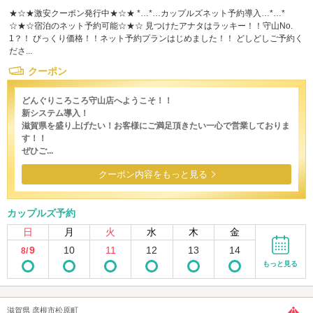
★☆★激安クーポン発行中★☆★ *…*…カップルズネット予約導入…*…*
☆★☆宿泊のネット予約可能☆★☆ 見つけたアナタはラッキー！！守山No.
1？！ びっくり価格！！ネット予約プランはじめました！！ どしどしご予約く
ださ...
クーポン
どんぐりころころ守山店へようこそ！！
新システム導入！
滋賀県を盛り上げたい！お客様にご満足頂きたい一心で営業しておりま
す！！
ぜひご...
クーポン内容をもっと見る
カップルズ予約
日
月
火
水
木
金
9
10
11
12
13
14
8/
もっと見る
滋賀県 彦根市松原町