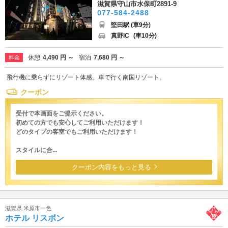
滋賀県守山市水保町2891-9
077-584-2488
堅田駅 (車9分)
真野IC
(車10分)
休憩
4,490 円 ～
宿泊
7,680 円 ～
料金
飛行機に乗らずにリゾート体感。車で行く南国リゾート。
クーポン
受付で本画面をご提示ください。
初めての方でも安心してご利用いただけます！
どのタイプの客室でもご利用いただけます！
スタイルに合...
クーポン内容をもっと見る
滋賀県 米原市一色
ホテル リスボン