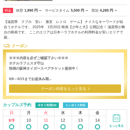
休憩
1,990 円 ～
サービスタイム
5,500 円 ～
宿泊
4,280 円 ～
料金
【滋賀県 ラブホ 安い 激安 レトロ ゲーム】 ナイスなキーワードが似
合うホテルです。 2025年 3月20日 映画【少年と犬】公開記念！ 滋賀県が舞
台の映画です。 ここのエリアは日本一ラブホテルの利用料金が安いエリアで
困...
クーポン
※※※内容を必ずご確認下さい※※※
ホテルラフェスタ守山
恒例の阪神タイガースペアチケット提供中！
8/8～8/15までお盆休み期...
クーポン内容をもっと見る
カップルズ予約
今すぐ利用OK
インボイス対応
日
月
火
水
木
金
9
10
11
12
13
14
8/
もっと見る