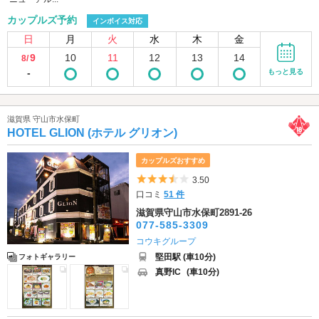
カップルズ予約
インボイス対応
日
月
火
水
木
金
9
10
11
12
13
14
8/
-
もっと見る
滋賀県 守山市水保町
HOTEL GLION (ホテル グリオン)
カップルズおすすめ
5つ星のうち3.5
3.50
口コミ
51 件
滋賀県守山市水保町2891-26
077-585-3309
コウキグループ
堅田駅 (車10分)
フォトギャラリー
真野IC
(車10分)