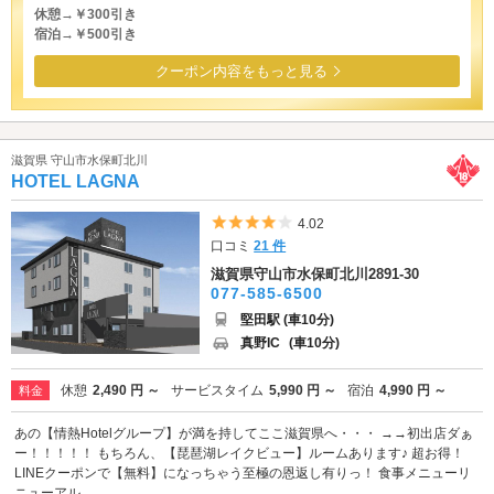
休憩→￥300引き
宿泊→￥500引き
クーポン内容をもっと見る
滋賀県 守山市水保町北川
HOTEL LAGNA
5つ星のうち4
4.02
口コミ
21 件
滋賀県守山市水保町北川2891-30
077-585-6500
堅田駅 (車10分)
真野IC
(車10分)
休憩
2,490 円 ～
サービスタイム
5,990 円 ～
宿泊
4,990 円 ～
料金
あの【情熱Hotelグループ】が満を持してここ滋賀県へ・・・ →→初出店ダぁ
ー！！！！！ もちろん、【琵琶湖レイクビュー】ルームあります♪ 超お得！
LINEクーポンで【無料】になっちゃう至極の恩返し有りっ！ 食事メニューリ
ニューアル...