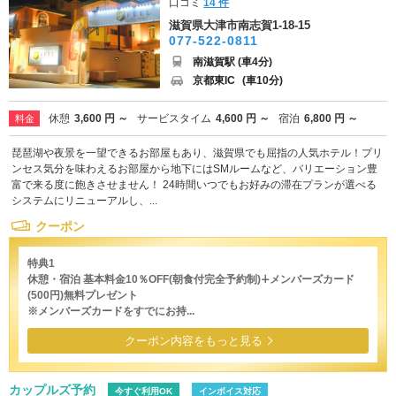
口コミ
14 件
滋賀県大津市南志賀1-18-15
077-522-0811
南滋賀駅 (車4分)
京都東IC
(車10分)
休憩
3,600 円 ～
サービスタイム
4,600 円 ～
宿泊
6,800 円 ～
料金
琵琶湖や夜景を一望できるお部屋もあり、滋賀県でも屈指の人気ホテル！プリ
ンセス気分を味わえるお部屋から地下にはSMルームなど、バリエーション豊
富で来る度に飽きさせません！ 24時間いつでもお好みの滞在プランが選べる
システムにリニューアルし、...
クーポン
特典1
休憩・宿泊 基本料金10％OFF(朝食付完全予約制)∔メンバーズカード
(500円)無料プレゼント
※メンバーズカードをすでにお持...
クーポン内容をもっと見る
カップルズ予約
今すぐ利用OK
インボイス対応