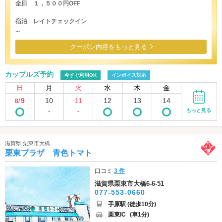
全日 １，５００円OFF
宿泊 レイトチェックイン
...
クーポン内容をもっと見る
カップルズ予約
今すぐ利用OK
インボイス対応
日
月
火
水
木
金
9
10
11
12
13
14
8/
-
-
もっと見る
滋賀県 栗東市大橋
栗東プラザ 青色トマト
口コミ
3 件
滋賀県栗東市大橋6-6-51
077-553-0660
手原駅 (徒歩10分)
栗東IC
(車1分)