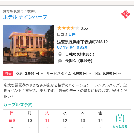
滋賀県 長浜市下坂浜町
ホテル ナインハーフ
5つ星のうち3.5
3.55
口コミ
1 件
滋賀県長浜市下坂浜町248-12
0749-64-0820
田村駅 (徒歩18分)
長浜IC
(車10分)
休憩
2,900 円 ～
サービスタイム
4,900 円 ～
宿泊
5,900 円 ～
料金
広大な琵琶湖のさざなみが広がる抜群のロケーション！ レンタルグッズ、定
期イベントも充実のホテルです。 観光やデートの帰りにぜひお立ち寄りくだ
さい♪
カップルズ予約
日
月
火
水
木
金
9
10
11
12
13
14
8/
-
-
-
-
-
-
もっと見る