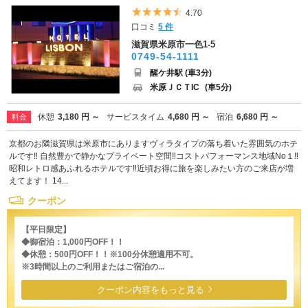
5つ星のうち4.5
4.70
口コミ
5 件
滋賀県米原市一色1-5
0749-54-1111
醒ケ井駅 (車3分)
米原ＪＣＴIC
(車5分)
休憩
3,180 円 ～
サービスタイム
4,680 円 ～
宿泊
6,680 円 ～
料金
京都のお隣滋賀県は米原市にありますヴィラタイプの落ち着いた雰囲気のホテ
ルです‼ 自然豊かで静かなプライベート空間‼コストパフォーマンス地域No１‼
昭和レトロ感あふれるホテルです‼近頃お得に旅を楽しみたい方のご来店が増
えてます！ 14...
クーポン
【平日限定】
◆御宿泊：1,000円OFF！！
◆休憩：500円OFF！！※100分休憩適用不可。
※3時間以上のご利用またはご宿泊の...
クーポン内容をもっと見る