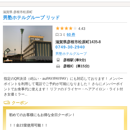
滋賀県 彦根市松原町
男塾ホテルグループ リッド
5つ星のうち4
4.43
口コミ
60 件
滋賀県彦根市松原町1435-8
0749-30-2940
男塾ホテルグループ
彦根駅 (車9分)
彦根IC
(車15分)
指定のQR決済（d払い・auPAY/PAYPAY）にも対応しております！ メンバー
ポイントを利用して電話でご予約が可能になりました！ さらにメンバーポイ
ントでお食事代に使えます！ リファのドライヤー・ヘアアイロン・ライト付
き女優ミラー...
クーポン
初めてのお客様にもお得な全日クーポン！
！！全23室使用可能！！