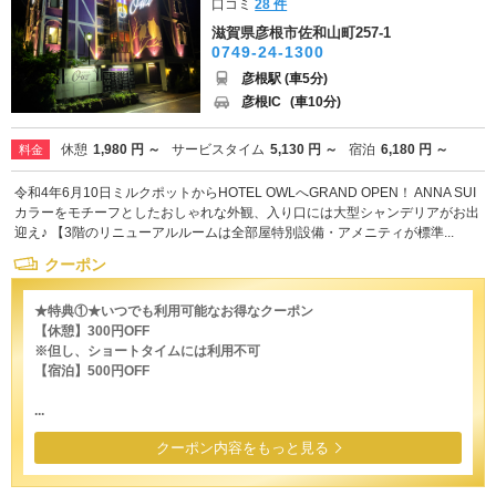
口コミ
28 件
滋賀県彦根市佐和山町257-1
0749-24-1300
彦根駅 (車5分)
彦根IC
(車10分)
休憩
1,980 円 ～
サービスタイム
5,130 円 ～
宿泊
6,180 円 ～
料金
令和4年6月10日ミルクポットからHOTEL OWLへGRAND OPEN！ ANNA SUI
カラーをモチーフとしたおしゃれな外観、入り口には大型シャンデリアがお出
迎え♪ 【3階のリニューアルルームは全部屋特別設備・アメニティが標準...
クーポン
★特典①★いつでも利用可能なお得なクーポン
【休憩】300円OFF
※但し、ショートタイムには利用不可
【宿泊】500円OFF
...
クーポン内容をもっと見る