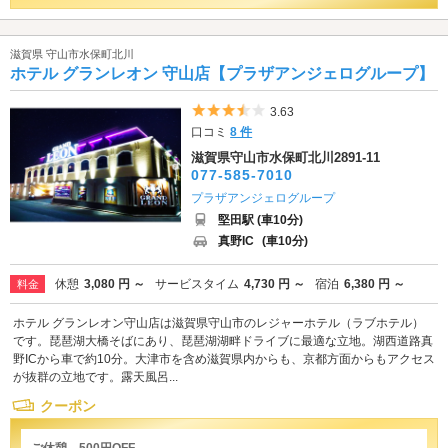
滋賀県 守山市水保町北川
ホテル グランレオン 守山店【プラザアンジェログループ】
5つ星のうち3.5
3.63
口コミ
8 件
滋賀県守山市水保町北川2891-11
077-585-7010
プラザアンジェログループ
堅田駅 (車10分)
真野IC
(車10分)
休憩
3,080 円 ～
サービスタイム
4,730 円 ～
宿泊
6,380 円 ～
料金
ホテル グランレオン守山店は滋賀県守山市のレジャーホテル（ラブホテル）
です。琵琶湖大橋そばにあり、琵琶湖湖畔ドライブに最適な立地。湖西道路真
野ICから車で約10分。大津市を含め滋賀県内からも、京都方面からもアクセス
が抜群の立地です。露天風呂...
クーポン
ご休憩 500円OFF