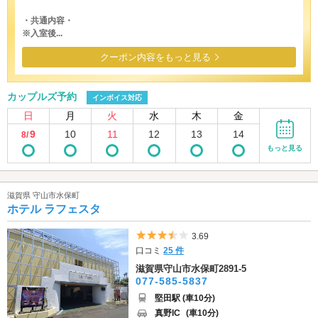
・共通内容・
※入室後...
クーポン内容をもっと見る
カップルズ予約
インボイス対応
日
月
火
水
木
金
9
10
11
12
13
14
8/
もっと見る
滋賀県 守山市水保町
ホテル ラフェスタ
5つ星のうち3.5
3.69
口コミ
25 件
滋賀県守山市水保町2891-5
077-585-5837
堅田駅 (車10分)
真野IC
(車10分)