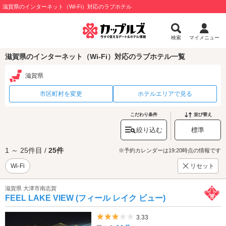
滋賀県のインターネット（Wi-Fi）対応のラブホテル
検索
マイメニュー
滋賀県のインターネット（Wi-Fi）対応のラブホテル一覧
滋賀県
市区町村を変更
ホテルエリアで見る
こだわり条件
並び替え
絞り込む
標準
1 ～ 25件目 /
25件
※予約カレンダーは19:20時点の情報です
Wi-Fi
リセット
滋賀県 大津市南志賀
FEEL LAKE VIEW (フィール レイク ビュー)
5つ星のうち3
3.33