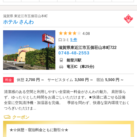
滋賀県 東近江市五個荘山本町
ホテル さんわ
5つ星のうち4
4.08
口コミ
5 件
滋賀県東近江市五個荘山本町722
0748-48-2553
能登川駅
竜王IC
(車25分)
休憩
2,700 円 ～
サービスタイム
3,500 円 ～
宿泊
5,500 円 ～
料金
清潔感のある空間と利用しやすい全室統一料金がさんわの魅力。 肩肘張ら
ず、ゆったりとした時間をお過ごしいただけます。 ■ 快適に過ごせる設備
全室に空気清浄機・加湿器を完備。 季節を問わず、快適な室内環境でおく
つろぎいただけま...
クーポン
★☆休憩・宿泊料金ともに割引☆★