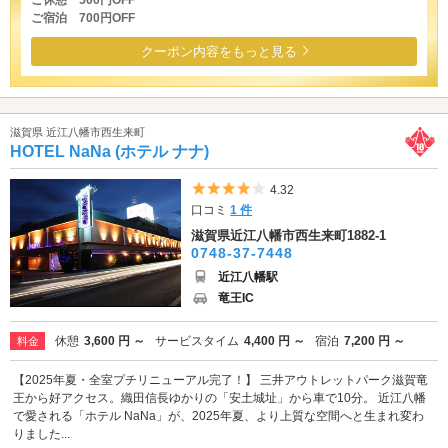
ご宿泊 700円OFF
クーポン内容をもっと見る
滋賀県 近江八幡市西生来町
HOTEL NaNa (ホテル ナナ)
5つ星のうち4
4.32
口コミ
1 件
滋賀県近江八幡市西生来町1882-1
0748-37-7448
近江八幡駅
竜王IC
休憩
3,600 円 ～
サービスタイム
4,400 円 ～
宿泊
7,200 円 ～
料金
【2025年夏・全室プチリニューアル完了！】 三井アウトレットパーク滋賀竜
王から好アクセス。織田信長ゆかりの「安土城址」から車で10分。 近江八幡
で愛される「ホテル NaNa」が、2025年夏、より上質な空間へと生まれ変わ
りました...