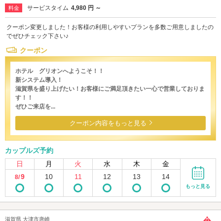
サービスタイム
4,980 円 ～
料金
クーポン変更しました！お客様の利用しやすいプランを多数ご用意しましたの
でぜひチェック下さい♪
クーポン
ホテル グリオンへようこそ！！
新システム導入！
滋賀県を盛り上げたい！お客様にご満足頂きたい一心で営業しておりま
す！！
ぜひご来店を...
クーポン内容をもっと見る
カップルズ予約
日
月
火
水
木
金
9
10
11
12
13
14
8/
もっと見る
滋賀県 大津市唐崎