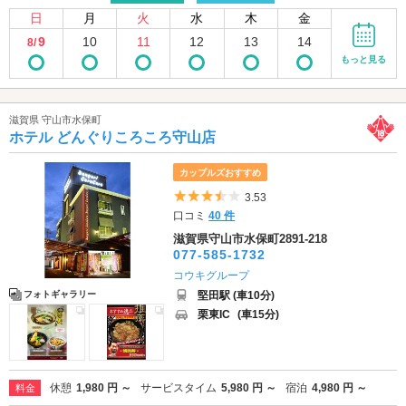
日
月
火
水
木
金
9
10
11
12
13
14
8/
もっと見る
滋賀県 守山市水保町
ホテル どんぐりころころ守山店
カップルズおすすめ
5つ星のうち3.5
3.53
口コミ
40 件
滋賀県守山市水保町2891-218
077-585-1732
コウキグループ
堅田駅 (車10分)
フォトギャラリー
栗東IC
(車15分)
休憩
1,980 円 ～
サービスタイム
5,980 円 ～
宿泊
4,980 円 ～
料金