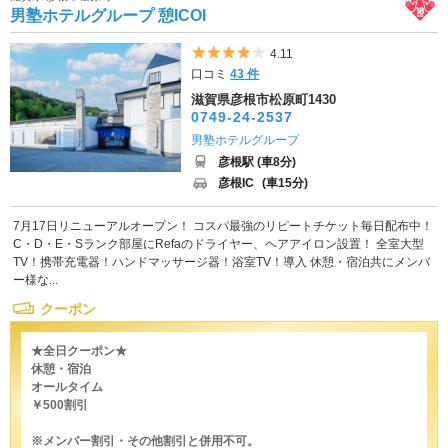
男塾ホテルグループ 憩ICOI
5つ星のうち4
4.11
口コミ
43 件
滋賀県彦根市松原町1430
0749-24-2537
男塾ホテルグループ
彦根駅 (車8分)
彦根IC
(車15分)
7月17日リニューアルオープン！ コスパ最強のリピートチケット毎日配布中！
C・D・E・Sランク部屋にRefaのドライヤー、ヘアアイロン設置！ 全室大型
TV！携帯充電器！ハンドマッサージ器！浴室TV！導入 休憩・宿泊共にメンバ
ー様な...
クーポン
★全日クーポン★
休憩・宿泊
オールタイム
￥500割引
※メンバー割引・その他割引と併用不可。