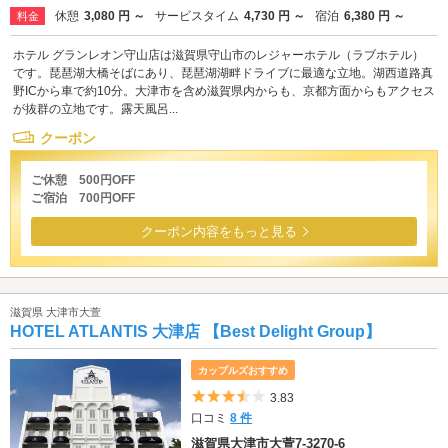
休憩
3,080 円 ～
サービスタイム
4,730 円 ～
宿泊
6,380 円 ～
料金
ホテル グランレオン守山店は滋賀県守山市のレジャーホテル（ラブホテル）
です。琵琶湖大橋そばにあり、琵琶湖湖畔ドライブに最適な立地。湖西道路真
野ICから車で約10分。大津市を含め滋賀県内からも、京都方面からもアクセス
が抜群の立地です。露天風呂...
クーポン
ご休憩 500円OFF
ご宿泊 700円OFF
クーポン内容をもっと見る
滋賀県 大津市大萱
HOTEL ATLANTIS 大津店 【Best Delight Group】
カップルズおすすめ
5つ星のうち3.5
3.83
口コミ
8 件
滋賀県大津市大萱7-3270-6