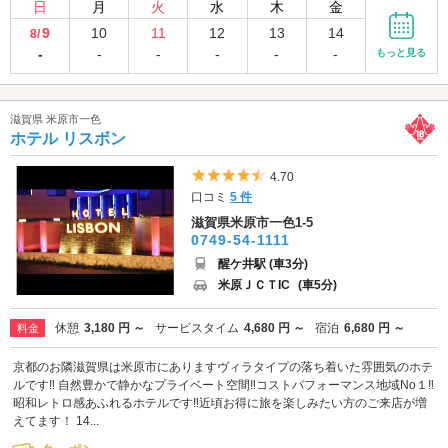
日
月
火
水
木
金
9
10
11
12
13
14
8/
-
-
-
-
-
-
もっと見る
滋賀県 米原市一色
ホテル リスボン
5つ星のうち4.5
4.70
口コミ
5 件
滋賀県米原市一色1-5
0749-54-1111
醒ケ井駅 (車3分)
米原ＪＣＴIC
(車5分)
休憩
3,180 円 ～
サービスタイム
4,680 円 ～
宿泊
6,680 円 ～
料金
京都のお隣滋賀県は米原市にありますヴィラタイプの落ち着いた雰囲気のホテ
ルです‼ 自然豊かで静かなプライベート空間‼コストパフォーマンス地域No１‼
昭和レトロ感あふれるホテルです‼近頃お得に旅を楽しみたい方のご来店が増
えてます！ 14...