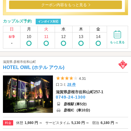
クーポン内容をもっと見る
カップルズ予約
インボイス対応
日
月
火
水
木
金
9
10
11
12
13
14
8/
-
もっと見る
滋賀県 彦根市佐和山町
HOTEL OWL (ホテル アウル)
5つ星のうち4
4.31
口コミ
28 件
滋賀県彦根市佐和山町257-1
0749-24-1300
彦根駅 (車5分)
彦根IC
(車10分)
休憩
1,980 円 ～
サービスタイム
5,130 円 ～
宿泊
6,180 円 ～
料金