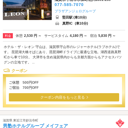
077-585-7070
プラザアンジェログループ
堅田駅 (車10分)
真野IC
(車10分)
休憩
2,530 円 ～
サービスタイム
4,180 円 ～
宿泊
5,830 円 ～
料金
ホテル・ザ・レオン 守山は、滋賀県守山市のレジャーホテル(ラブホテル)で
す。 琵琶湖大橋そばにあり、琵琶湖畔ドライブに最適な立地。湖西道路真野
ICから車で10分。 大津市を含め滋賀県内からも京都方面からもアクセスバツ
グンの立地です。 ...
クーポン
ご休憩 500円OFF
ご宿泊 700円OFF
クーポン内容をもっと見る
滋賀県 東近江市妙法寺町
男塾ホテルグループ メイフェア