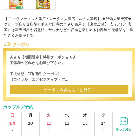
【 アトランティス大津店・ロータス大津店・ルナ大津店】 ★設備大量充実★
グループ店が３店舗も並んだ圧巻の全９０部屋！ 【豪華設備】 広々とした客
室には露天風呂や岩盤浴、サウナなどの設備を楽しめるお部屋や琵琶湖を一望
できるお部屋もあ...
クーポン
★★★【期間限定】特別クーポン★★★
①②③のどれかをお選び下さい。
①【休憩・宿泊割引クーポン】
《ロイヤル・エグゼクティブ・デ...
クーポン内容をもっと見る
カップルズ予約
日
月
火
水
木
金
9
10
11
12
13
14
8/
-
-
-
-
-
-
もっと見る