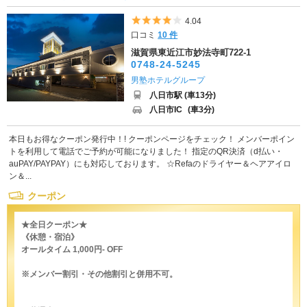
5つ星のうち4
4.04
口コミ
10 件
滋賀県東近江市妙法寺町722-1
0748-24-5245
男塾ホテルグループ
八日市駅 (車13分)
八日市IC
(車3分)
本日もお得なクーポン発行中！! クーポンページをチェック！ メンバーポイン
トを利用して電話でご予約が可能になりました！ 指定のQR決済（d払い・
auPAY/PAYPAY）にも対応しております。 ☆Refaのドライヤー＆ヘアアイロ
ン＆...
クーポン
★全日クーポン★
《休憩・宿泊》
オールタイム 1,000円- OFF
※メンバー割引・その他割引と併用不可。