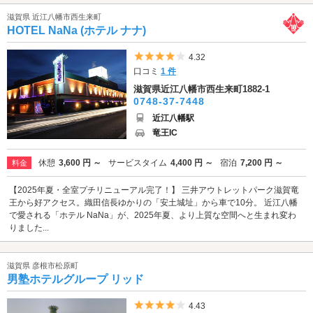
滋賀県 近江八幡市西生来町
HOTEL NaNa (ホテル ナナ)
5つ星のうち4
4.32
口コミ
1 件
滋賀県近江八幡市西生来町1882-1
0748-37-7448
近江八幡駅
竜王IC
休憩
3,600 円 ～
サービスタイム
4,400 円 ～
宿泊
7,200 円 ～
料金
【2025年夏・全室プチリニューアル完了！】 三井アウトレットパーク滋賀竜
王から好アクセス。織田信長ゆかりの「安土城址」から車で10分。 近江八幡
で愛される「ホテル NaNa」が、2025年夏、より上質な空間へと生まれ変わ
りました...
滋賀県 彦根市松原町
男塾ホテルグループ リッド
5つ星のうち4
4.43