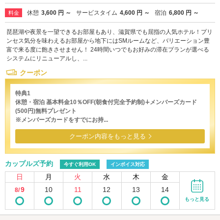
休憩
3,600 円 ～
サービスタイム
4,600 円 ～
宿泊
6,800 円 ～
料金
琵琶湖や夜景を一望できるお部屋もあり、滋賀県でも屈指の人気ホテル！プリ
ンセス気分を味わえるお部屋から地下にはSMルームなど、バリエーション豊
富で来る度に飽きさせません！ 24時間いつでもお好みの滞在プランが選べる
システムにリニューアルし、...
クーポン
特典1
休憩・宿泊 基本料金10％OFF(朝食付完全予約制)∔メンバーズカード
(500円)無料プレゼント
※メンバーズカードをすでにお持...
クーポン内容をもっと見る
カップルズ予約
今すぐ利用OK
インボイス対応
日
月
火
水
木
金
9
10
11
12
13
14
8/
もっと見る