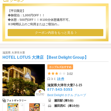
クーポン
【平日限定】
◆御宿泊：1,000円OFF！！
◆休憩：500円OFF！！※100分休憩適用不可。
※3時間以上のご利用またはご宿泊の...
クーポン内容をもっと見る
滋賀県 大津市大萱
HOTEL LOTUS 大津店 【Best Delight Group】
カップルズおすすめ
5つ星のうち3
3.02
口コミ
19 件
滋賀県大津市大萱7-1-15
077-543-5353
Best Delight ホテル グループ
瀬田駅 (車5分)
フォトギャラリー
瀬田西IC
(車10分)