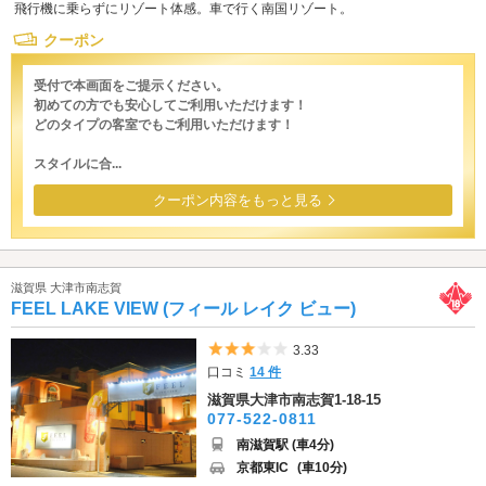
飛行機に乗らずにリゾート体感。車で行く南国リゾート。
クーポン
受付で本画面をご提示ください。
初めての方でも安心してご利用いただけます！
どのタイプの客室でもご利用いただけます！
スタイルに合...
クーポン内容をもっと見る
滋賀県 大津市南志賀
FEEL LAKE VIEW (フィール レイク ビュー)
5つ星のうち3
3.33
口コミ
14 件
滋賀県大津市南志賀1-18-15
077-522-0811
南滋賀駅 (車4分)
京都東IC
(車10分)