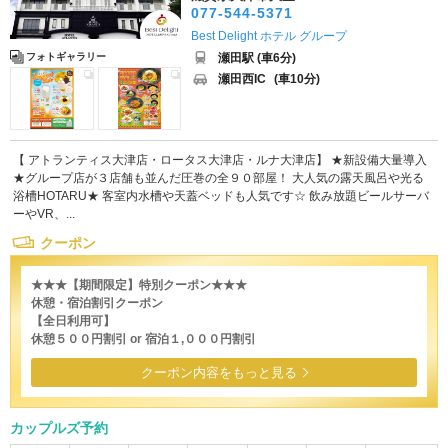
077-544-5371
Best Delight ホテル グループ
瀬田駅 (車6分)
フォトギャラリー
瀬田西IC
(車10分)
【 アトランティス大津店・ロータス大津店・ルナ大津店】 ★新設備大量導入
★グループ店が３店舗も並んだ圧巻の全９０部屋！ 大人気の露天風呂や光る
浴槽HOTARU★ 客室内水槽や天蓋ベッドも人気です☆ 飲み放題ビールサーバ
ーやVR、...
クーポン
★★★【期間限定】特別クーポン★★★
休憩・宿泊割引クーポン
【全日利用可】
休憩５００円割引 or 宿泊１,０００円割引
クーポン内容をもっと見る
カップルズ予約