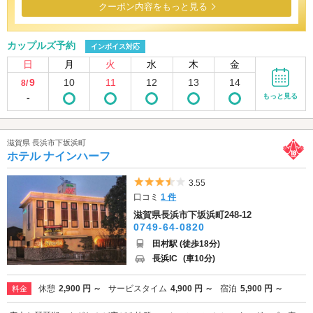
クーポン内容をもっと見る
カップルズ予約
インボイス対応
日
月
火
水
木
金
9
10
11
12
13
14
8/
-
もっと見る
滋賀県 長浜市下坂浜町
ホテル ナインハーフ
5つ星のうち3.5
3.55
口コミ
1 件
滋賀県長浜市下坂浜町248-12
0749-64-0820
田村駅 (徒歩18分)
長浜IC
(車10分)
休憩
2,900 円 ～
サービスタイム
4,900 円 ～
宿泊
5,900 円 ～
料金