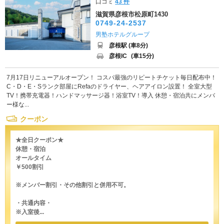
口コミ
43 件
滋賀県彦根市松原町1430
0749-24-2537
男塾ホテルグループ
彦根駅 (車8分)
彦根IC
(車15分)
7月17日リニューアルオープン！ コスパ最強のリピートチケット毎日配布中！
C・D・E・Sランク部屋にRefaのドライヤー、ヘアアイロン設置！ 全室大型
TV！携帯充電器！ハンドマッサージ器！浴室TV！導入 休憩・宿泊共にメンバ
ー様な...
クーポン
★全日クーポン★
休憩・宿泊
オールタイム
￥500割引
※メンバー割引・その他割引と併用不可。
・共通内容・
※入室後...