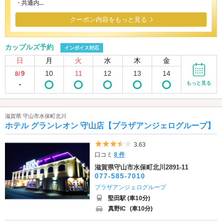
・共通内...
クーポン内容をもっと見る
カップルズ予約
インボイス対応
日
月
火
水
木
金
9
10
11
12
13
14
8/
-
もっと見る
滋賀県 守山市水保町北川
ホテル グランレオン 守山店【プラザアンジェログループ】
5つ星のうち3.5
3.63
口コミ
8 件
滋賀県守山市水保町北川2891-11
077-585-7010
プラザアンジェログループ
堅田駅 (車10分)
真野IC
(車10分)