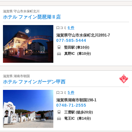
滋賀県 守山市水保町北川
ホテル ファイン琵琶湖 II 店
口コミ
6 件
滋賀県守山市水保町北川2891-7
077-585-5444
堅田駅 (車10分)
真野IC
(車10分)
滋賀県 湖南市朝国
ホテル ファインガーデン甲西
口コミ
5 件
滋賀県湖南市朝国198-1
0748-71-2555
三雲駅 (徒歩20分)
竜王IC
(車14分)