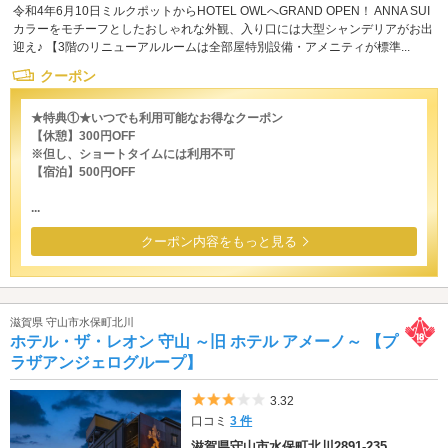
令和4年6月10日ミルクポットからHOTEL OWLへGRAND OPEN！ ANNA SUI
カラーをモチーフとしたおしゃれな外観、入り口には大型シャンデリアがお出
迎え♪ 【3階のリニューアルルームは全部屋特別設備・アメニティが標準...
クーポン
★特典①★いつでも利用可能なお得なクーポン
【休憩】300円OFF
※但し、ショートタイムには利用不可
【宿泊】500円OFF
...
クーポン内容をもっと見る
滋賀県 守山市水保町北川
ホテル・ザ・レオン 守山 ～旧 ホテル アメーノ～ 【プ
ラザアンジェログループ】
5つ星のうち3
3.32
口コミ
3 件
滋賀県守山市水保町北川2891-235