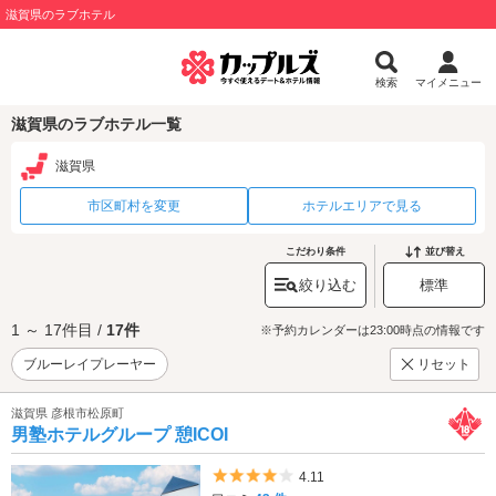
滋賀県のラブホテル
検索
マイメニュー
滋賀県のラブホテル一覧
滋賀県
市区町村を変更
ホテルエリアで見る
こだわり条件
並び替え
絞り込む
標準
1 ～ 17件目 /
17件
※予約カレンダーは23:00時点の情報です
ブルーレイプレーヤー
リセット
滋賀県 彦根市松原町
男塾ホテルグループ 憩ICOI
5つ星のうち4
4.11