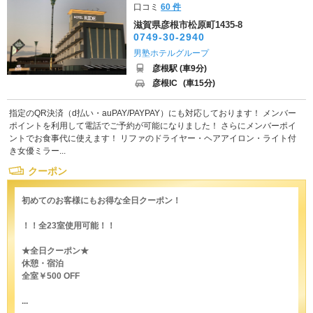
口コミ
60 件
滋賀県彦根市松原町1435-8
0749-30-2940
男塾ホテルグループ
彦根駅 (車9分)
彦根IC
(車15分)
指定のQR決済（d払い・auPAY/PAYPAY）にも対応しております！ メンバー
ポイントを利用して電話でご予約が可能になりました！ さらにメンバーポイ
ントでお食事代に使えます！ リファのドライヤー・ヘアアイロン・ライト付
き女優ミラー...
クーポン
初めてのお客様にもお得な全日クーポン！
！！全23室使用可能！！
★全日クーポン★
休憩・宿泊
全室￥500 OFF
...