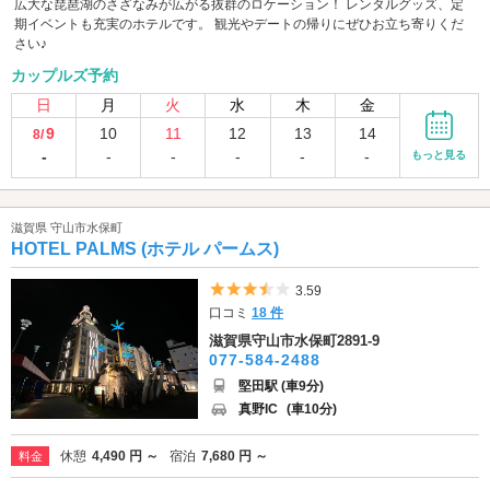
広大な琵琶湖のさざなみが広がる抜群のロケーション！ レンタルグッズ、定
期イベントも充実のホテルです。 観光やデートの帰りにぜひお立ち寄りくだ
さい♪
カップルズ予約
日
月
火
水
木
金
9
10
11
12
13
14
8/
-
-
-
-
-
-
もっと見る
滋賀県 守山市水保町
HOTEL PALMS (ホテル パームス)
5つ星のうち3.5
3.59
口コミ
18 件
滋賀県守山市水保町2891-9
077-584-2488
堅田駅 (車9分)
真野IC
(車10分)
休憩
4,490 円 ～
宿泊
7,680 円 ～
料金