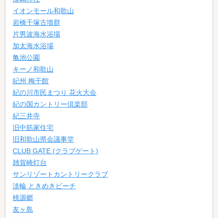
イオンモール和歌山
岩橋千塚古墳群
片男波海水浴場
加太海水浴場
亀池公園
キーノ和歌山
紀州 梅干館
紀の川市民まつり 花火大会
紀の国カントリー倶楽部
紀三井寺
旧中筋家住宅
旧和歌山県会議事堂
CLUB GATE (クラブゲート)
雑賀崎灯台
サンリゾートカントリークラブ
淡輪 ときめきビーチ
桃源郷
友ヶ島