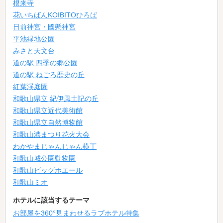
根来寺
花いちばんKOIBITOひろば
日前神宮・國懸神宮
平池緑地公園
みさと天文台
道の駅 四季の郷公園
道の駅 ねごろ歴史の丘
紅葉渓庭園
和歌山県立 紀伊風土記の丘
和歌山県立近代美術館
和歌山県立自然博物館
和歌山港まつり花火大会
わかやまじゃんじゃん横丁
和歌山城公園動物園
和歌山ビッグホエール
和歌山ミオ
ホテルに該当するテーマ
お部屋を360°見まわせるラブホテル特集