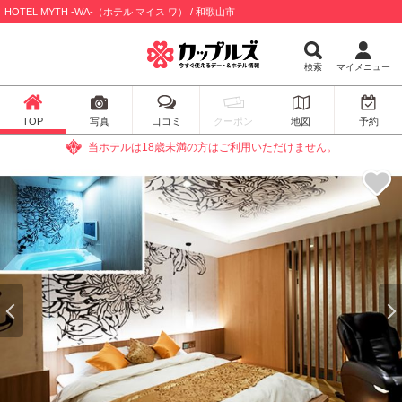
HOTEL MYTH -WA-（ホテル マイス ワ） / 和歌山市
検索
マイメニュー
TOP
写真
口コミ
クーポン
地図
予約
当ホテルは18歳未満の方はご利用いただけません。