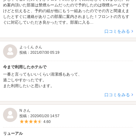
め案内頂いた部屋は禁煙ルームだったので予約したのは喫煙ルームです
けどと伝えると、予約の組が他にもう一組あったのでその方と間違えま
したとすぐに連絡がありこの部屋に案内されました！フロントの方もす
ぐに対応していただき良かったです。部屋に入る...
口コミをみる
よっくん さん
投稿：2021/07/30 05:19
今まで利用したホテルで
一番と言ってもいいくらい清潔感もあって、
過ごしやすかったです。
また利用したいと思います。
口コミをみる
N さん
投稿：2020/01/20 14:57
5つ星のうち4.5
4.60
リューアル