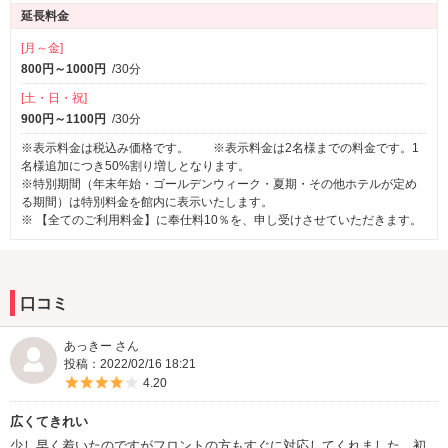
延長料金
[月～金]
800円～1000円
/30分
[土・日・祝]
900円～1100円
/30分
※表示料金は税込み価格です。 ※表示料金は2名様までの料金です。1
名様追加につき50%割り増しとなります。
※特別期間（年末年始・ゴールデンウィーク・夏期・その他ホテルが定め
る期間）は特別料金を館内に表示いたします。
※ 【全てのご利用料金】に奉仕料10％を、申し受けさせていただきます。
口コミ
あっきー さん
投稿：2022/02/16 18:21
5つ星のうち4
4.20
広くてきれい
少し早く着いたのですがフロントの方もすぐに対応してくれました。初