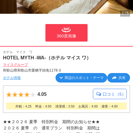
2
/
5
360度画像
ホテル マイス ワ
HOTEL MYTH -WA-（ホテル マイス ワ）
マイスグループ
和歌山県和歌山市栗栖字頭免1178-3
ホテル情報
周辺のスポット・テーマ
共有
5つ星のうち4
4.05
口コミ（5）
外観：4.25
料金：4.50
清潔感：3.50
お風呂：4.00
接客：4.00
★★２０２６ 夏季 特別料金 期間のお知らせ★★
２０２６ 夏季 の 通常プラン 特別料金 期間は