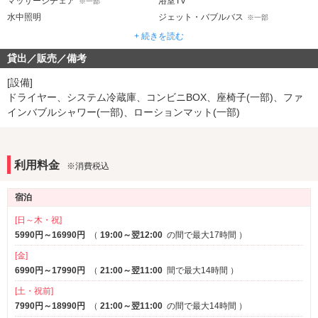
マッサージチェア
浴室TV
※一部
水中照明
ジェット・バブルバス
※一部
ウォシュレット
ドライサウナ
※一部
+ 続きを読む
貸出／販売／備考
音響・映像・通信
カラオケ
プロジェクター
※一部
※一部
[設備]
VOD
Wi-Fi
ドライヤー、システム冷蔵庫、コンビニBOX、座椅子(一部)、ファ
Android充電器
インバブルシャワー(一部)、ローションマット(一部)
iPhone充電器
ブルーレイプレーヤー
アメニティ
利用料金
※消費税込
ヘアアイロン
電気マッサージ器
宿泊
部屋タイプ
和室
禁煙ルーム
[日～木・祝]
※一部
※一部
5990円～16990円
（
19:00～翌12:00
の間で最大17時間
）
サービス
[金]
ルームサービス
6990円～17990円
（
21:00～翌11:00
間で最大14時間
）
[土・祝前]
7990円～18990円
（
21:00～翌11:00
の間で最大14時間
）