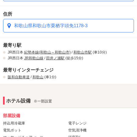
住所
和歌山県和歌山市栗栖字頭免1178-3
最寄り駅
JR西日本
紀勢本線(和歌山～和歌山市)
/
和歌山市駅
(車10分)
JR西日本
JR和歌山線
/
田井ノ瀬駅
(徒歩15分)
最寄りインターチェンジ
阪和自動車道
/
和歌山
(車1分)
ホテル設備
※一部設置
部屋設備
持込用冷蔵庫
電子レンジ
電気ポット
空気清浄機