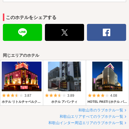
このホテルをシェアする
同じエリアのホテル
5つ星のうち3.5
5つ星のうち3.5
5つ星のうち4
3.87
3.89
4.08
ホテル リトルチャペルクリスマス 和歌山
ホテル アバンティ
HOTEL PASTI (ホテル パスティ)
和歌山市のラブホテル一覧
和歌山エリアすべてのラブホテル一覧
和歌山インター周辺エリアのラブホテル一覧