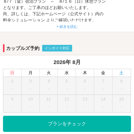
８/７（金）宿泊プラン ～ ８/１６（日）休憩プラン
となります。ご了承のほどお願いいたします。
尚、詳しくは、下記ホームページ（公式サイト）内の
料金シミュレーション よりご確認いただけます。
+ 続きを読む
― お客様へ大切なお知らせ（2023/10/01より）―
昨今の諸物価高騰により、コスト削減に最大限努力して参りました
が、
カップルズ予約
インボイス対応
10/1より【全てのご利用料金】に奉仕料10%を申し受けさせていた
だきます。
2026年 8月
ご理解賜りますようお願い申し上げます。
日
月
火
水
木
金
土
和xモダンをテーマにした全46室のハイグレードな芸術創造空間。
2
3
4
5
6
7
8
和歌山の中心街からクルマで数分、和歌山ICすぐそば、田井ノ瀬駅
-
-
-
-
-
-
-
からは徒歩15分の好立地！
VOD、Wi-Fi、大画面TV、カラオケをはじめとする充実の設備はも
9
10
11
12
13
14
15
ちろん、和洋中各種を取り揃えた豊富なメニューもご用意して、皆
-
-
-
-
-
-
-
様のお越しをお待ちしております。
プランをチェック