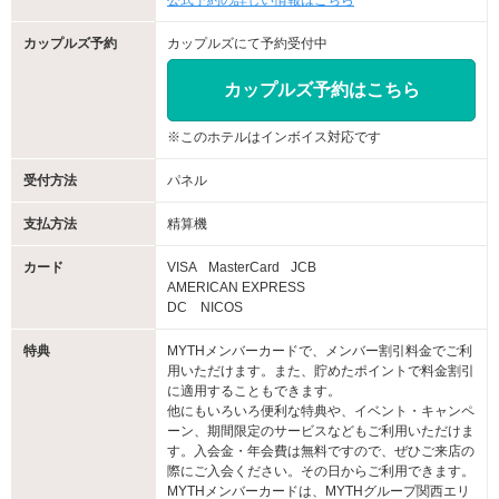
公式予約の詳しい情報はこちら
カップルズ予約
カップルズにて予約受付中
カップルズ予約はこちら
※このホテルはインボイス対応です
受付方法
パネル
支払方法
精算機
カード
VISA
MasterCard
JCB
AMERICAN EXPRESS
DC NICOS
特典
MYTHメンバーカードで、メンバー割引料金でご利
用いただけます。また、貯めたポイントで料金割引
に適用することもできます。
他にもいろいろ便利な特典や、イベント・キャンペ
ーン、期間限定のサービスなどもご利用いただけま
す。入会金・年会費は無料ですので、ぜひご来店の
際にご入会ください。その日からご利用できます。
MYTHメンバーカードは、MYTHグループ関西エリ