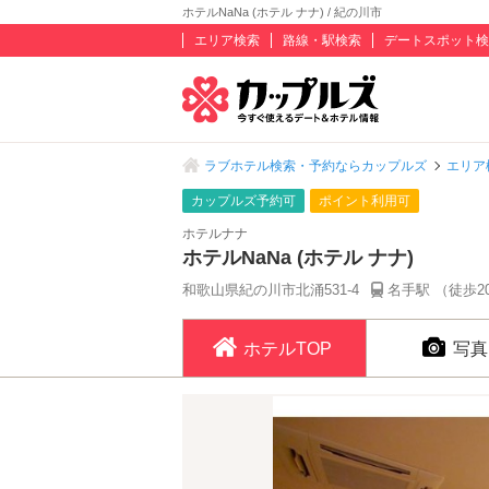
ホテルNaNa (ホテル ナナ) / 紀の川市
エリア検索
路線・駅検索
デートスポット検
ラブホテル検索・予約ならカップルズ
エリア
カップルズ予約可
ポイント利用可
ホテルナナ
ホテルNaNa (ホテル ナナ)
和歌山県紀の川市北涌531-4
名手駅 （徒歩2
ホテルTOP
写真