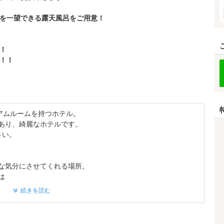
を一望できる露天風呂をご用意！
！
！！
アムルームを持つホテル。
あり、綺麗なホテルです。
ださい。
な気分にさせてくれる場所。
は
てくれます。
続きを読む