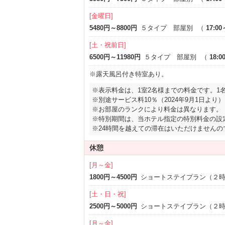
3名以上利用可
1名利用
[金曜日]
サービス
5480円～8800円
５タイプ 部屋別
（
17:00
ルームサービス
女子会
[土・祝前日]
6500円～11980円
５タイプ 部屋別
（
18:0
※露天風呂付き特室あり。
※表示料金は、1室2名様までの料金です。1
※別途サービス料10％（2024年9月1日より）
※お部屋のランクにより料金は異なります。
※特別期間は、当ホテル指定の特別料金の設
※24時間を越えての滞在はいただけません
休憩
[月～金]
1800円～4500円
ショートステイプラン（２
[土・日・祝]
2500円～5000円
ショートステイプラン（２
[月～金]