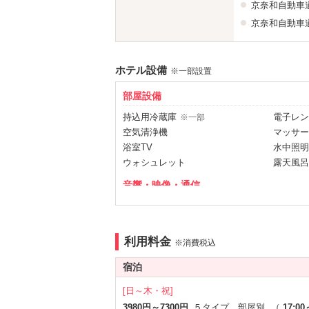
京奈和自動車
京奈和自動車
ホテル設備
※一部設置
部屋設備
持込用冷蔵庫
電子レン
※一部
空気清浄機
マッサー
浴室TV
水中照明
ウォシュレット
露天風呂
音響・映像・通信
ホームシアター
カラオケ
※一部
VOD
Wi-Fi
Android充電器
iPhon
利用料金
※消費税込
アメニティ
宿泊
セレクトシャンプー
バスロー
[日～木・祝]
部屋タイプ
3980円～7300円
５タイプ 部屋別
（
17:00