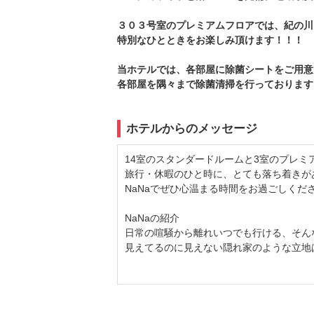
３０３号室のプレミアムフロアでは、紀の川
特別なひとときをお楽しみ頂けます！！！
当ホテルでは、各部屋に除菌シートをご用意
各部屋を隅々まで除菌清掃を行っております
ホテルからのメッセージ
14室のスタンダードルームと3室のプレミ
旅行・休暇のひと時に、とても落ち着きが
NaNaでぜひ心温まる時間をお過ごしく
NaNaの紹介
日常の喧騒から離れいつでも行ける、そん
見えてるのに見えない隠れ家のような立地
見つけた時にちょっと嬉しい気持ちにさせ
VODシステム映画サービス
カラオケ全室サービス