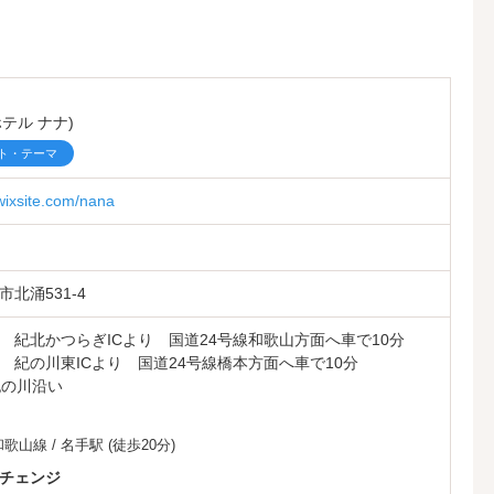
ェア設備のお部屋もございます。
ホテル ナナ)
ト・テーマ
.wixsite.com/nana
北涌531-4
 紀北かつらぎICより 国道24号線和歌山方面へ車で10分
 紀の川東ICより 国道24号線橋本方面へ車で10分
紀の川沿い
和歌山線
/
名手駅
(徒歩20分)
チェンジ