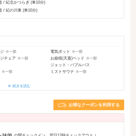
道
/
紀北かつらぎ
(車10分)
道
/
紀の川東
(車10分)
ジ
電気ポット
※一部
※一部
ジチェア
お姫様(天蓋)ベッド
※一部
※一部
ジェット・バブルバス
ミストサウナ
※一部
※一部
続きを読む
プロジェクター
※一部
有線LAN
e充電器
DVDプレーヤー
※一部
お得なクーポンを利用する
ブ
※一部
～24:00
の間チェックイン 翌日12時チェックアウト
）