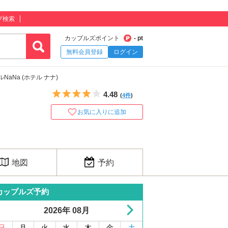
プ検索
カップルズポイント
- pt
無料会員登録
ログイン
NaNa (ホテル ナナ)
5つ星のうち4
4.48
(
4件
)
お気に入りに追加
地図
予約
カップルズ予約
2026年 08月
日
月
火
水
木
金
土