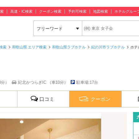
索
高速・IC検索
クーポン検索
予約可検索
地図検索
ホテルグルー
フリーワード
検索
和歌山県 エリア検索
和歌山県ラブホテル
紀の川市ラブホテル
ホテル
0分）
紀北かつらぎIC （車10分）
駐車場:17台
口コミ
クーポン