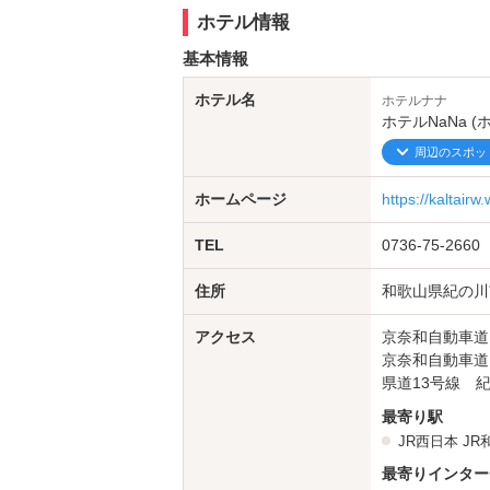
ジェットバス全室完備
ホテル情報
浴室TV全室完備
露天風呂にスチームサウナ、マッサージチ
基本情報
お気軽にお問い合わせください。
ホテル名
ホテルナナ
ホテルNaNa (
周辺のスポッ
ホームページ
https://kaltairw
TEL
0736-75-2660
住所
和歌山県紀の川市
アクセス
京奈和自動車道
京奈和自動車道
県道13号線 
最寄り駅
JR西日本
JR
最寄りインター