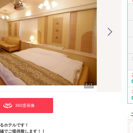
2
/
7
360度画像
るホテルです！
値でご提供致します！！