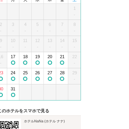
1
2
3
4
1
5
-
-
2
6
3
7
4
8
5
9
10
6
11
7
12
8
-
-
-
-
-
-
-
-
13
9
10
14
15
11
12
16
13
17
14
18
15
19
-
-
-
-
-
-
-
-
-
16
20
17
21
18
22
19
23
20
24
21
25
22
26
-
-
-
-
-
-
-
-
-
23
27
24
28
25
29
26
30
27
28
29
-
30
31
このホテルをスマホで見る
ホテルNaNa (ホテル ナナ)