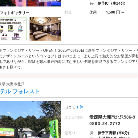
伊予IC
(車14分)
料金
休憩
4,500 円 ～
フォトギャラリー
生ファンタジア・リゾートOPEN！ 2025年6月20日に新生ファンタジア・リゾー
なデザインルームというコンセプトはそのままに、より上質で魅力的なお部屋が満載
地でありながら、喧騒を忘れ瀬戸内海に沈む美しい夕陽を堪能できるファンタジアリ
趣きも様々で、...
媛県 大洲市北只
テル フォレスト
口コミ
1 件
愛媛県大洲市北只586-9
ホテル情報
0893-24-2772
最寄り
伊予平野駅 (車6分)