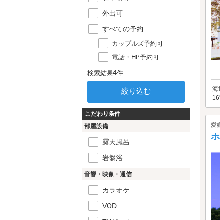
外出可
すべての予約
カップルズ予約可
電話・HP予約可
4
検索結果
件
海
1
こだわり条件
愛
部屋設備
ホ
露天風呂
岩盤浴
音響・映像・通信
カラオケ
VOD