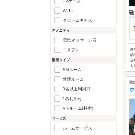
TVゲーム
Wi-Fi
クロームキャスト
アメニティ
電気マッサージ器
コスプレ
新
的
部屋タイプ
立
も
SMルーム
禁煙ルーム
愛
3名以上利用可
ホ
1名利用可
VIPルーム(特室)
サービス
ルームサービス