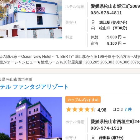
愛媛県松山市堀江町2089
ホテル情報
089-978-4811
最寄り
堀江駅 (徒歩7分)
松山IC
(車30分)
料金
休憩
5,000 円 ～
宿泊
8,100 円 ～
辺の隠れ家～Ocean view Hotel～ "LIBERTY" 堀江駅から旧196号線を今治
6室がオーシャンビュー★禁煙ルームも10部屋完備!! 203,205,206,303,304,306.
媛県 松山市西垣生町
テル ファンタジアリゾート
カップルズおすすめ
5つ星のうち4.5
4.96
口コミ
7 件
愛媛県松山市西垣生町240
ホテル情報
089-974-1919
最寄り
鎌田駅 (車7分)