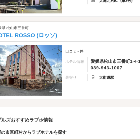
大洲北只IC
(車2分)
媛県 松山市三番町
OTEL ROSSO (ロッソ)
口コミ - 件
愛媛県松山市三番町1-4-1
ホテル情報
089-943-1007
最寄り
大街道駅
プルズおすすめラブホ情報
媛の市区町村からラブホテルを探す