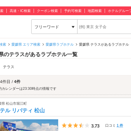
索
高速・IC検索
クーポン検索
予約可検索
地図検索
ホテルグルー
フリーワード
検索
愛媛県 エリア検索
愛媛県ラブホテル
愛媛県 テラスがあるラブホテル
県のテラスがあるラブホテル一覧
：
テラス
 4件目 /
4件
約カレンダーは23:30時点の情報です
媛県 松山市堀江町
テル リバティ 松山
5つ星のうち3.5
3.73
口コミ
1 件