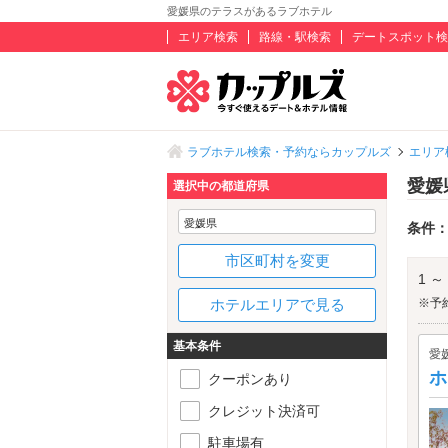
愛媛県のテラスがあるラブホテル
エリア検索
路線・駅検索
デートスポット検
ラブホテル検索・予約ならカップルズ
エリア
愛媛
選択中の都道府県
愛媛県
条件
市区町村を変更
1 ～
ホテルエリアで見る
※予
基本条件
愛
ホ
クーポンあり
クレジット決済可
駐車場有