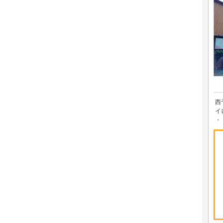
西
イ
・