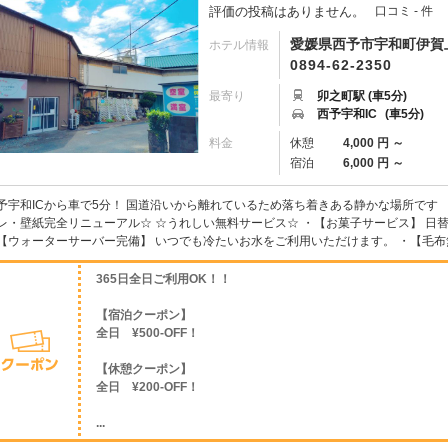
評価の投稿はありません。
口コミ - 件
愛媛県西予市宇和町伊賀上1
ホテル情報
0894-62-2350
最寄り
卯之町駅 (車5分)
西予宇和IC
(車5分)
料金
休憩
4,000 円 ～
宿泊
6,000 円 ～
予宇和ICから車で5分！ 国道沿いから離れているため落ち着きある静かな場所です 【1
レ・壁紙完全リニューアル☆ ☆うれしい無料サービス☆ ・【お菓子サービス】 日
【ウォーターサーバー完備】 いつでも冷たいお水をご利用いただけます。 ・【毛布無
365日全日ご利用OK！！
【宿泊クーポン】
全日 ¥500-OFF！
【休憩クーポン】
全日 ¥200-OFF！
...