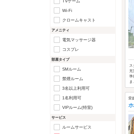
TVゲーム
Wi-Fi
クロームキャスト
アメニティ
電気マッサージ器
コスプレ
部屋タイプ
ス
SMルーム
充
準
禁煙ルーム
ま..
3名以上利用可
1名利用可
愛
ホ
VIPルーム(特室)
サービス
ルームサービス