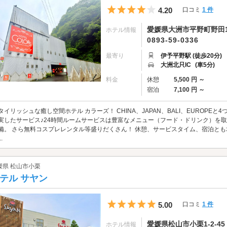
5つ星のうち4
4.20
口コミ
1 件
愛媛県大洲市平野町野田15
ホテル情報
0893-59-0336
最寄り
伊予平野駅 (徒歩20分)
大洲北只IC
(車5分)
料金
休憩
5,500 円 ～
宿泊
7,100 円 ～
タイリッシュな癒し空間ホテル カラーズ！ CHINA、JAPAN、BALI、EUROP
実したサービス♪24時間ルームサービスは豊富なメニュー（フード・ドリンク）を
備。 さら無料コスプレレンタル等盛りだくさん！ 休憩、サービスタイム、宿泊と
.
媛県 松山市小栗
テル サヤン
5つ星のうち5
5.00
口コミ
1 件
愛媛県松山市小栗1-2-45
ホテル情報