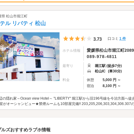
媛県 松山市堀江町
テル リバティ 松山
5つ星のうち3.5
3.73
口コミ
1 件
愛媛県松山市堀江町2089
ホテル情報
089-978-4811
最寄り
堀江駅 (徒歩7分)
松山IC
(車30分)
料金
休憩
5,000 円 ～
宿泊
8,100 円 ～
辺の隠れ家～Ocean view Hotel～ "LIBERTY" 堀江駅から旧196号線を今治
6室がオーシャンビュー★禁煙ルームも10部屋完備!! 203,205,206,303,304,306.
プルズおすすめラブホ情報