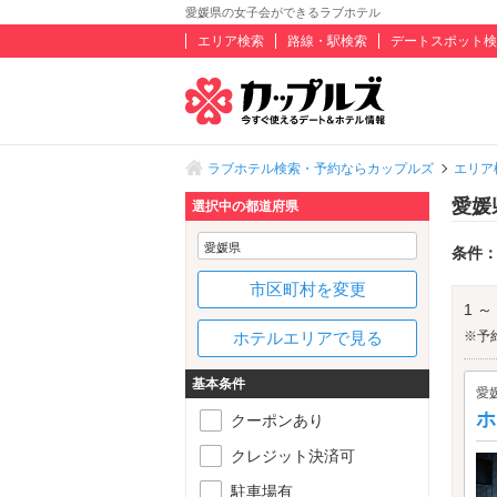
愛媛県の女子会ができるラブホテル
エリア検索
路線・駅検索
デートスポット検
ラブホテル検索・予約ならカップルズ
エリア
愛媛
選択中の都道府県
愛媛県
条件
市区町村を変更
1 ～
ホテルエリアで見る
※予
基本条件
愛
ホ
クーポンあり
クレジット決済可
駐車場有