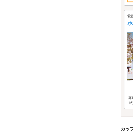
愛
ホ
海
1
カッ