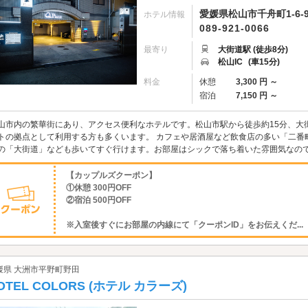
愛媛県松山市千舟町1-6-
ホテル情報
089-921-0066
最寄り
大街道駅 (徒歩8分)
松山IC
(車15分)
料金
休憩
3,300 円 ～
宿泊
7,150 円 ～
山市内の繁華街にあり、アクセス便利なホテルです。松山市駅から徒歩約15分、大
トの拠点として利用する方も多くいます。 カフェや居酒屋など飲食店の多い「二番
の「大街道」なども歩いてすぐ行けます。お部屋はシックで落ち着いた雰囲気なの
【カップルズクーポン】
①休憩 300円OFF
②宿泊 500円OFF
※入室後すぐにお部屋の内線にて「クーポンID」をお伝えくだ...
媛県 大洲市平野町野田
OTEL COLORS (ホテル カラーズ)