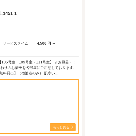
451-1
サービスタイム
4,500 円 ～
05号室・109号室・111号室】 ☆お風呂・ト
替わりのお菓子を各部屋にご用意しております。
料貸出】（宿泊者のみ） 肌寒い...
もっと見る