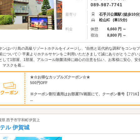
089-987-7741
最寄り
石手川公園駅 (徒歩10分
松山IC
(車15分)
料金
休憩
6,660 円 ～
宿泊
8,800 円 ～
ヤンはバリ島の高級リゾートホテルをイメージし、“自然と近代的な調和”をコンセプ
策について◇ 平素よりホテルサヤンをご利用いただきまして誠にありがとうござい
として1部屋、1部屋、アルコール除菌清掃に細心の注意を払い、お客様に安心、安
、マスクを着...
★☆お得なカップルズクーポン☆★
500円OFF
※クーポン割引適用はお部屋TV画面にて、クーポン番号【7716
...
媛県 西予市宇和町伊賀上
テル 伊賀城