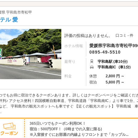
媛県 宇和島市寄松甲
テル 愛
評価の投稿はありません。
口コミ - 件
愛媛県宇和島市寄松甲996
ホテル情報
0895-49-5510
最寄り
宇和島駅 (車10分)
宇和島南IC
(車1分)
料金
休憩
2,800 円 ～
宿泊
5,800 円 ～
つでもお得に宿泊できるクーポンあります。詳しくはクーポンページをご確認くださ
評判♪ アクセス便利！四国横断自動車道、宇和島道路「宇和島南IC」より車で1分、
など、 宇和島市の観光スポットへも車ですぐ 【近くの観光スポット】 宇和島城 車で
.
365日いつでもクーポン利用OK！
宿泊：500円OFF！（0時までの入室に限る)
※入室後すぐにお部屋の内線よりフロントまで「カップル...