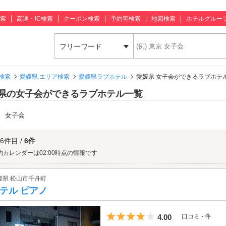
索
高速・IC検索
クーポン検索
予約可検索
地図検索
ホテルグルー
フリーワード
検索
愛媛県 エリア検索
愛媛県ラブホテル
愛媛県 女子会ができるラブホテ
県の女子会ができるラブホテル一覧
：
女子会
 6件目 /
6件
約カレンダーは02:00時点の情報です
媛県 松山市千舟町
テル ピアノ
5つ星のうち4
4.00
口コミ - 件