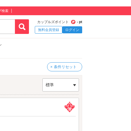
プ検索
カップルズポイント
- pt
無料会員登録
ログイン
ル
× 条件リセット
標準