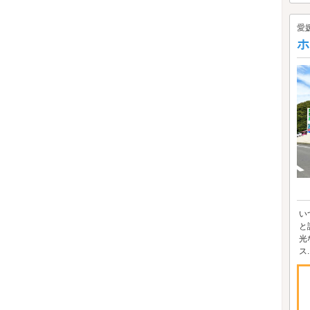
愛
ホ
い
と
光
ス..