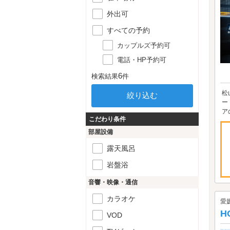
外出可
すべての予約
カップルズ予約可
電話・HP予約可
6
検索結果
件
松
ー
ア
こだわり条件
部屋設備
露天風呂
岩盤浴
音響・映像・通信
カラオケ
愛
H
VOD