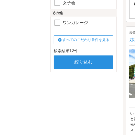
女子会
その他
ワンガレージ
愛
ホ
すべてのこだわり条件を見る
12
検索結果
件
い
と
光
ス..