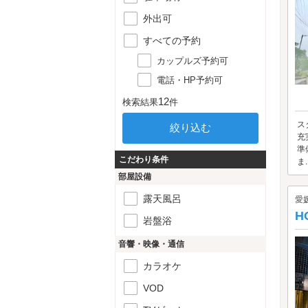
外出可
すべての予約
カップルズ予約可
電話・HP予約可
12
検索結果
件
ス
充
準
こだわり条件
ま..
部屋設備
露天風呂
愛
H
岩盤浴
音響・映像・通信
カラオケ
VOD