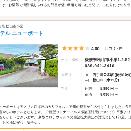
onは、お洒落で清潔感あふれるお部屋が魅力!! 落ち着いた空間で、ふたりだけの
。
媛県 松山市小栗
テル ニューポート
5つ星のうち4
4.00
口コミ - 件
愛媛県松山市小栗1-2-52
ホテル情報
089-941-3410
最寄り
石手川公園駅 (徒歩10分
松山IC
(車15分)
料金
休憩
5,890 円 ～
宿泊
8,030 円 ～
ューポートはアメリカ西海岸のカリフォルニア州の都市から名付けられました。各
癒やしのホテルとなります。 ◇新型コロナウィルス感染症対策について◇ 平素よ
ありがとうございます。 新型コロナウィルスの感染拡大防止の対策として1部屋、
、お客様に安心、安全な...