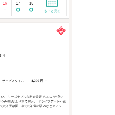
16
17
18
-
もっと見る
-4
サービスタイム
4,200 円 ～
い。 リーズナブルな料金設定でコスパが良い
JR宇和島駅より車で10分。 ドライブデートや観
8分 天赦園 車で8分 道の駅 みなとオアシ