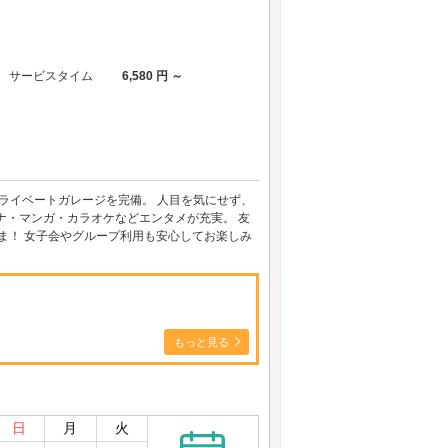
サービスタイム
6,580 円 ～
ライベートガレージを完備。 人目を気にせず、
ナ・マンガ・カラオケなどエンタメが充実。 友
ま！ 女子会やグループ利用も安心してお楽しみ
もっと見る
日
月
火