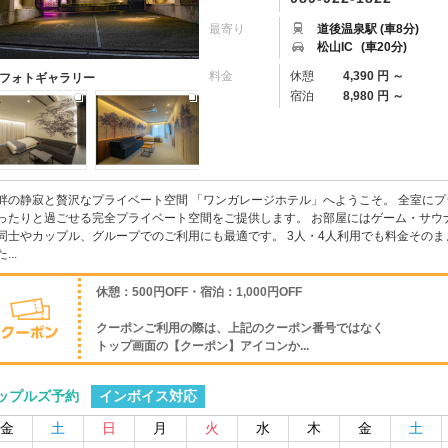
最寄り
道後温泉駅 (車8分)
松山IC
(車20分)
料金
休憩
4,390 円 ～
フォトギャラリー
宿泊
8,980 円 ～
畔の静寂と贅沢なプライベート空間 「ワンガレージホテル」へようこそ。 全室にプ
ったりと過ごせる完全プライベート空間をご提供します。 お部屋にはゲーム・サウ
同士やカップル、グループでのご利用にも最適です。 3人・4人利用でも料金そのま
...
休憩：500円OFF・宿泊：1,000円OFF
クーポンご利用の際は、上記のクーポン番号ではなく
トップ画面の【クーポン】アイコンか...
インボイス対応
ップルズ予約
金
土
日
月
火
水
木
金
土