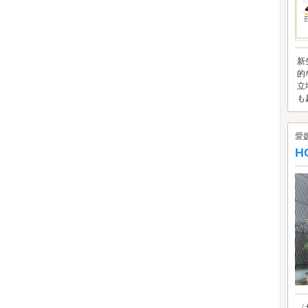
新
的
立
も
愛
H
〈