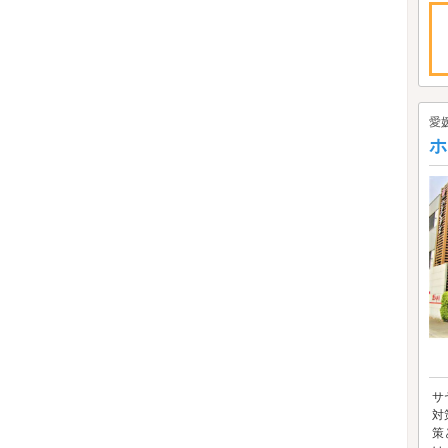
愛
ホ
サ
対
策