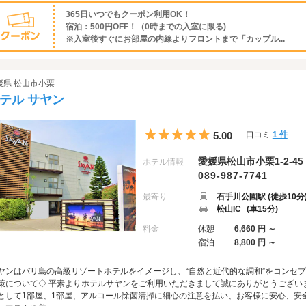
365日いつでもクーポン利用OK！
宿泊：500円OFF！（0時までの入室に限る)
※入室後すぐにお部屋の内線よりフロントまで「カップル...
媛県 松山市小栗
テル サヤン
5つ星のうち5
5.00
口コミ
1 件
愛媛県松山市小栗1-2-45
ホテル情報
089-987-7741
最寄り
石手川公園駅 (徒歩10分
松山IC
(車15分)
料金
休憩
6,660 円 ～
宿泊
8,800 円 ～
ヤンはバリ島の高級リゾートホテルをイメージし、“自然と近代的な調和”をコンセプ
策について◇ 平素よりホテルサヤンをご利用いただきまして誠にありがとうござい
として1部屋、1部屋、アルコール除菌清掃に細心の注意を払い、お客様に安心、安