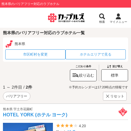
熊本県のバリアフリー対応のラブホテル
検索
マイメニュー
熊本県のバリアフリー対応のラブホテル一覧
熊本県
市区町村を変更
ホテルエリアで見る
こだわり条件
並び替え
絞り込む
標準
1 ～ 2件目 /
2件
※予約カレンダーは17:20時点の情報です
バリアフリー
リセット
熊本県 宇土市花園町
HOTEL YORK (ホテル ヨーク)
5つ星のうち4
4.20