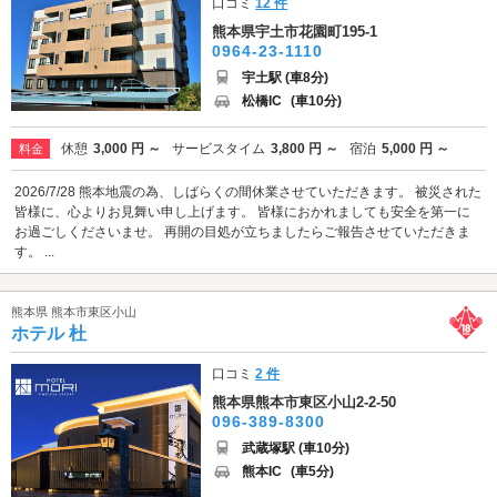
口コミ
12 件
熊本県宇土市花園町195-1
0964-23-1110
宇土駅 (車8分)
松橋IC
(車10分)
休憩
3,000 円 ～
サービスタイム
3,800 円 ～
宿泊
5,000 円 ～
料金
2026/7/28 熊本地震の為、しばらくの間休業させていただきます。 被災された
皆様に、心よりお見舞い申し上げます。 皆様におかれましても安全を第一に
お過ごしくださいませ。 再開の目処が立ちましたらご報告させていただきま
す。 ...
熊本県 熊本市東区小山
ホテル 杜
口コミ
2 件
熊本県熊本市東区小山2-2-50
096-389-8300
武蔵塚駅 (車10分)
熊本IC
(車5分)