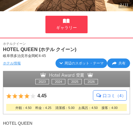
2
/
11
ギャラリー
ホテルクイーン
HOTEL QUEEN (ホテル クイーン)
岐阜県多治見市金岡町4-45
ホテル情報
周辺のスポット・テーマ
共有
2023
2024
2025
2026
5つ星のうち4
4.45
口コミ（4）
外観：4.50
料金：4.25
清潔感：5.00
お風呂：4.50
接客：4.00
HOTEL QUEEN