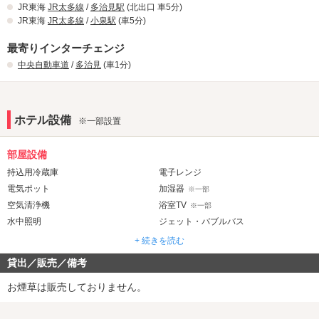
てはいかがでしょうか！
JR東海
JR太多線
/
多治見駅
(北出口 車5分)
JR東海
JR太多線
/
小泉駅
(車5分)
他にもメンバーズ特典、バースデー割
最寄りインターチェンジ
中央自動車道
/
多治見
(車1分)
などのお得がいっぱい！
ホテル設備
※一部設置
部屋設備
持込用冷蔵庫
電子レンジ
電気ポット
加湿器
※一部
空気清浄機
浴室TV
※一部
水中照明
ジェット・バブルバス
ウォシュレット
露天風呂
※一部
+ 続きを読む
岩盤浴
※一部
貸出／販売／備考
音響・映像・通信
お煙草は販売しておりません。
カラオケ
VOD
※一部
Wi-Fi
Android充電器