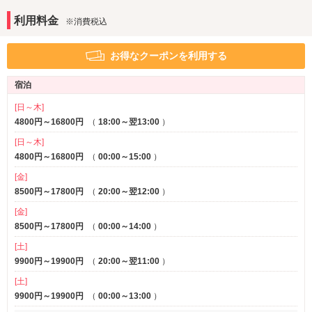
iPhone充電器
利用料金
※消費税込
アメニティ
お得なクーポンを利用する
セレクトシャンプー
カールドライヤー
※一部
ヘアアイロン
電気マッサージ器
※一部
宿泊
コスプレ
バスローブ
※一部
[日～木]
部屋タイプ
4800円～16800円
（
18:00～翌13:00
）
3名以上利用可
1名利用可
[日～木]
VIPルーム(特室)
※一部
4800円～16800円
（
00:00～15:00
）
サービス
[金]
8500円～17800円
（
20:00～翌12:00
）
ルームサービス
EV充電
※一部
[金]
8500円～17800円
（
00:00～14:00
）
[土]
9900円～19900円
（
20:00～翌11:00
）
[土]
9900円～19900円
（
00:00～13:00
）