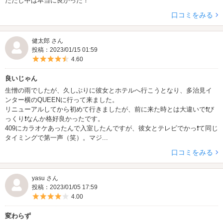
ただし中は本当に良かった！
口コミをみる
健太郎 さん
投稿：2023/01/15 01:59
5つ星のうち4.5
4.60
良いじゃん
生憎の雨でしたが、久しぶりに彼女とホテルへ行こうとなり、多治見イ
ンター横のQUEENに行って来ました。
リニューアルしてから初めて行きましたが、前に来た時とは大違いで❗️び
っくり❗️なんか格好良かったです。
409にカラオケあったんで入室したんですが、彼女とテレビでかっ❗️て同じ
タイミングで第一声（笑）。マジ...
口コミをみる
yasu さん
投稿：2023/01/05 17:59
5つ星のうち4
4.00
変わらず