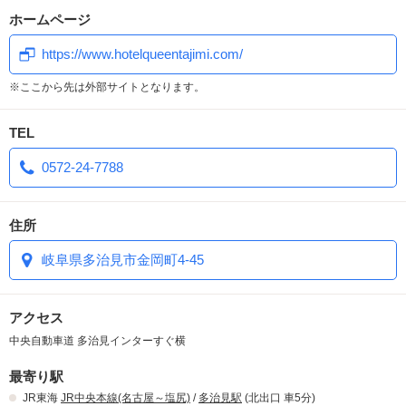
ホームページ
全室ブロワーバス＆レインボーライ
https://www.hotelqueentajimi.com/
ト！！
※ここから先は外部サイトとなります。
また特別室には
TEL
露天風呂、岩盤浴、マイクロバブルバ
0572-24-7788
ス、7色に光るレインボーバスなど
うれしい設備がいっぱい！
住所
マイクロバブルバス、ナノ水で女性の
岐阜県多治見市金岡町4-45
お客様の美肌効果も
アップ、二人の時間をさらに魅力的
アクセス
に。
中央自動車道 多治見インターすぐ横
記念日や特別な日に一度ご利用してみ
最寄り駅
JR東海
JR中央本線(名古屋～塩尻)
/
多治見駅
(北出口 車5分)