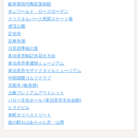
岐阜県現代陶芸美術館
ぎふワールド・ローズガーデン
クリスタルパーク恵那スケート場
虎渓公園
定光寺
定林寺湖
川見四季桜の里
多治見市制記念花火大会
多治見市美濃焼ミュージアム
多治見市モザイクタイルミュージアム
中部国際ゴルフクラブ
天龍寺 (岐阜県)
土岐プレミアムアウトレット
バロー文化ホール (多治見市文化会館)
ヒラクビル
本町オリベストリート
道の駅おばあちゃん市・山岡