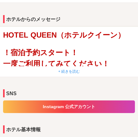
また、全館にナノ水を導入しています。
お肌にやさしいく、保湿効果、浸透性、美肌、美髪、保湿効果にす
ぐれた
ホテルからのメッセージ
女性のお客様に優れたナノ水！！
ご来店の際には、一度お試しください。
メンバーズ様は休憩￥500OFF 宿泊￥1,000OFF さらにカップル
HOTEL QUEEN（ホテルクイーン）
ズクーポンで益々お得！！
バースデイ割は、当日とその前後２日間（５日間）有効！
！宿泊予約スタート！
NETFLIX・prime video・YoutubeやVODでエンタメが楽しめ、浴室
も全てブロワーバス＆レインボーライト。
一度ご利用してみてください！
岩盤浴・露天風呂・カラオケのお部屋もおススメです♪
+ 続きを読む
多治見インター降りてスグ！！
SNS
全室75インチ動画アプリ対応TV
Instagram 公式アカウント
YouTube Netflix PrimeVideoなど
全室
75インチの
ホテル基本情報
特大画面で迫力満点！！