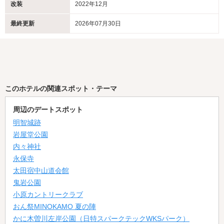
改装
2022年12月
最終更新
2026年07月30日
このホテルの関連スポット・テーマ
周辺のデートスポット
明智城跡
岩屋堂公園
内々神社
永保寺
太田宿中山道会館
鬼岩公園
小原カントリークラブ
おん祭MINOKAMO 夏の陣
かに木曽川左岸公園（日特スパークテックWKSパーク）