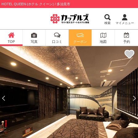
HOTEL QUEEN (ホテル クイーン) / 多治見市
検索
マイメニュー
TOP
写真
口コミ
クーポン
地図
予約