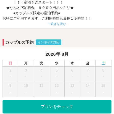
！！！宿泊予約スタート！！！
★なんと宿泊料金 ６９００円ポッキリ★
●カップルズ限定の宿泊予約●
お得にご利用できます、ご利用時間も最長１９時間！！
二人の時間をステキにお過ごしください。
+ 続きを読む
最新ドライヤーリファビューテックS＋設置致しました。
カップルズ予約
インボイス対応
409・506・606・706号室に常設！！
サロン級の仕上がりを実現、ツヤめく髪へ。
2026年 8月
贅沢な時間に、贅沢なヘアケアを！
ご来店いただいた全てのお客様に快適に当店をご利用していただけ
日
月
火
水
木
金
土
る様に。
2
3
4
5
6
7
8
入浴剤バイキング、ボディーソープなどの各種レンタルなど、ご満
-
-
-
-
-
-
-
足頂けるサービスで
楽しいバスタイムをお手伝い！
9
10
11
12
13
14
15
露天風呂、岩盤浴、マイクロバブルバス、7色に光るレインボーバス
-
-
-
-
-
-
-
など
うれしい設備がいっぱい！
マイクロバブルバス、ナノ水で女性のお客様の美肌効果も
プランをチェック
アップ、二人の時間をさらに魅力的に。