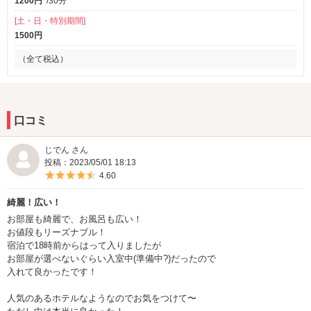
1200円
/30分
[土・日・特別期間]
1500円
（全て税込）
口コミ
じでん さん
投稿：2023/05/01 18:13
5つ星のうち4.5
4.60
綺麗！広い！
お部屋も綺麗で、お風呂も広い！
お値段もリーズナブル！
宿泊で18時前からはって入りましたが
お部屋が選べないぐらい入室中(準備中?)だったので
入れて良かったです！
人気のあるホテルなようなのでお気をつけて〜