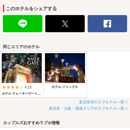
このホテルをシェアする
同じエリアのホテル
5つ星のうち4
ホテル ジャングル
4.23
ホテル ウォーターゲート多治見
多治見市のラブホテル一覧
多治見・土岐・瑞浪エリアのラブホテル一覧
カップルズおすすめラブホ情報