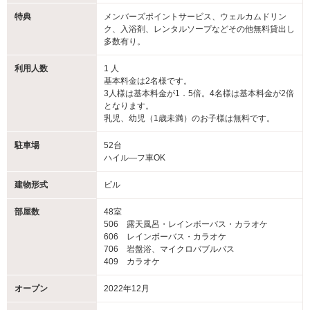
特典
メンバーズポイントサービス、ウェルカムドリン
ク、入浴剤、レンタルソープなどその他無料貸出し
多数有り。
利用人数
1 人
基本料金は2名様です。
3人様は基本料金が1．5倍。4名様は基本料金が2倍
となります。
乳児、幼児（1歳未満）のお子様は無料です。
駐車場
52台
ハイル―フ車OK
建物形式
ビル
部屋数
48室
506 露天風呂・レインボーバス・カラオケ
606 レインボーバス・カラオケ
706 岩盤浴、マイクロバブルバス
409 カラオケ
オープン
2022年12月