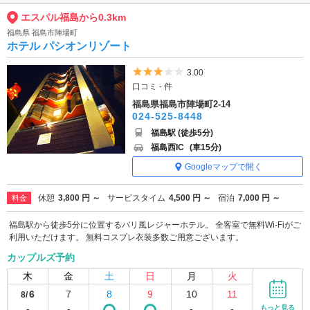
エスパル福島から0.3km
福島県 福島市陣場町
ホテル パシオンリゾート
5つ星のうち3
3.00
口コミ - 件
福島県福島市陣場町2-14
024-525-8448
福島駅 (徒歩5分)
福島西IC
(車15分)
Googleマップで開く
休憩
3,800 円 ～
サービスタイム
4,500 円 ～
宿泊
7,000 円 ～
料金
福島駅から徒歩5分に位置するバリ風レジャーホテル。 全客室で無料Wi-Fiがご
利用いただけます。 無料コスプレ衣装多数ご用意ございます。
カップルズ予約
木
金
土
日
月
火
6
7
8
9
10
11
8/
-
-
-
-
もっと見る