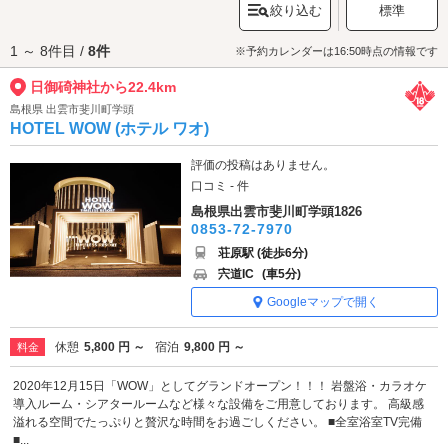
絞り込む
標準
ば神聖な空気の中で特別な縁を深めることができるでしょう。参拝後は、
近くの
出雲日御碕灯台
にも足をのばしてみてはいかがでしょうか。
1 ～ 8件目 /
8件
日御碕神社へは、
出雲大社・湖陵エリアのラブホテル
からもアクセスが便
※予約カレンダーは16:50時点の情報です
利です。
日御碕神社から22.4km
島根県 出雲市斐川町学頭
HOTEL WOW (ホテル ワオ)
評価の投稿はありません。
口コミ - 件
島根県出雲市斐川町学頭1826
0853-72-7970
荘原駅 (徒歩6分)
宍道IC
(車5分)
Googleマップで開く
休憩
5,800 円 ～
宿泊
9,800 円 ～
料金
2020年12月15日「WOW」としてグランドオープン！！！ 岩盤浴・カラオケ
導入ルーム・シアタールームなど様々な設備をご用意しております。 高級感
溢れる空間でたっぷりと贅沢な時間をお過ごしください。 ■全室浴室TV完備
■...