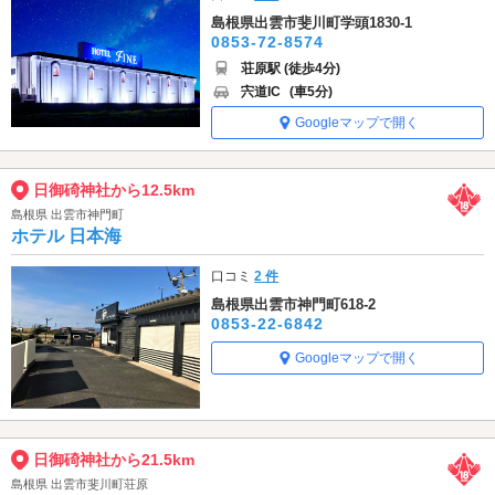
島根県出雲市斐川町学頭1830-1
0853-72-8574
荘原駅 (徒歩4分)
宍道IC
(車5分)
Googleマップで開く
日御碕神社から12.5km
島根県 出雲市神門町
ホテル 日本海
口コミ
2 件
島根県出雲市神門町618-2
0853-22-6842
Googleマップで開く
日御碕神社から21.5km
島根県 出雲市斐川町荘原