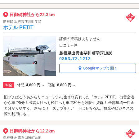
日御碕神社から22.3km
島根県 出雲市斐川町学頭
ホテル PETIT
評価の投稿はありません。
口コミ - 件
島根県出雲市斐川町学頭1828
0853-72-1212
Googleマップで開く
休憩
4,800 円 ～
宿泊
8,800 円 ～
料金
旧プチぱるうあからリニューアルし生まれ変わった『ホテルPETIT』 出雲空港
から車で5分！出雲大社へも松江へも車で30分と利便性抜群！ 全部屋均一料金
と分かりやすく、さらにリーズナブル♪ デートはもちろん、観光やビジネスの
際の利用にも...
日御碕神社から12.2km
島根県 出雲市湖陵町差海