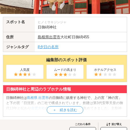
スポット名
ヒノミサキジンジャ
日御碕神社
住所
島根県
出雲市
大社町日御碕455
ジャンルタグ
#夕日の名所
編集部のスポット評価
人気度
ムードの高まり
ホテルアクセス
日御碕神社と周辺のラブホテル情報
日御碕神社は
島根県
出雲市
の日御碕に鎮座する神社で、上の宮「神の宮」
と下の宮「日沈宮」の二社で構成されています。創建は第3代安寧天皇の御
代13年と伝わり
出雲大社
の祖神さまとして崇敬を集めてきました。主祭神
は天照大御神と素戔嗚尊の二柱で、厄除けや縁結びのご利益があるといわ
れています。現社殿は江戸幕府3代将軍・徳川家光の命で造営され、国の重
要文化財に指定されています。平安時代末期に編纂された歌謡集「梁塵秘
こだわり条件
並び替え
抄」にも修験の聖地として記される由緒ある地であり、カップルで訪れれ