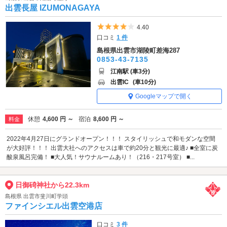
出雲長屋 IZUMONAGAYA
5つ星のうち4
4.40
口コミ
1 件
島根県出雲市湖陵町差海287
0853-43-7135
江南駅 (車3分)
出雲IC
(車10分)
Googleマップで開く
休憩
4,600 円 ～
宿泊
8,600 円 ～
料金
2022年4月27日にグランドオープン！！！ スタイリッシュで和モダンな空間
が大好評！！！ 出雲大社へのアクセスは車で約20分と観光に最適♪ ■全室に炭
酸泉風呂完備！ ■大人気！サウナルームあり！（216・217号室） ■...
日御碕神社から22.3km
島根県 出雲市斐川町学頭
ファインシエル出雲空港店
口コミ
3 件