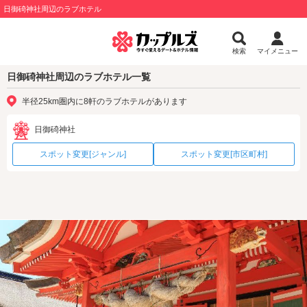
日御碕神社周辺のラブホテル
検索
マイメニュー
日御碕神社周辺のラブホテル一覧
半径25km圏内に8軒のラブホテルがあります
日御碕神社
スポット変更[ジャンル]
スポット変更[市区町村]