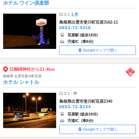
ホテル ワイン倶楽部
口コミ
1 件
島根県出雲市斐川町荘原3162-11
0853-72-4316
荘原駅 (徒歩18分)
宍道IC
(車8分)
Googleマップで開く
日御碕神社から21.4km
島根県 出雲市斐川町荘原
ホテル シャトル
口コミ - 件
島根県出雲市斐川町荘原2340
0853-72-8234
荘原駅 (徒歩18分)
宍道IC
(車8分)
Googleマップで開く