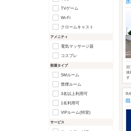
ホ
TVゲーム
Wi-Fi
クロームキャスト
アメニティ
電気マッサージ器
コスプレ
部屋タイプ
旧
抜
SMルーム
す
禁煙ルーム
3名以上利用可
島
出
1名利用可
VIPルーム(特室)
サービス