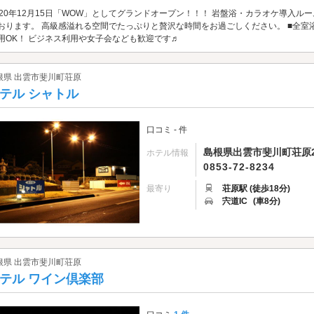
020年12月15日「WOW」としてグランドオープン！！！ 岩盤浴・カラオケ導入
おります。 高級感溢れる空間でたっぷりと贅沢な時間をお過ごしください。 ■全室浴室TV
用OK！ ビジネス利用や女子会なども歓迎です♬
根県 出雲市斐川町荘原
テル シャトル
口コミ - 件
島根県出雲市斐川町荘原2
ホテル情報
0853-72-8234
最寄り
荘原駅 (徒歩18分)
宍道IC
(車8分)
根県 出雲市斐川町荘原
テル ワイン倶楽部