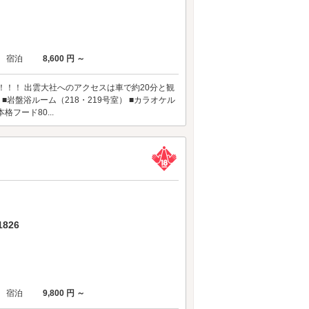
宿泊
8,600 円 ～
！！！ 出雲大社へのアクセスは車で約20分と観
■岩盤浴ルーム（218・219号室） ■カラオケル
フード80...
826
宿泊
9,800 円 ～