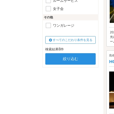
ルームサービス
女子会
その他
ワンガレージ
2
光
すべてのこだわり条件を見る
ー
8
検索結果
件
島
H