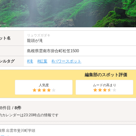
リュウズガダキ
ット名
龍頭が滝
島根県
雲南市掛合町松笠1500
ンルタグ
#滝
#紅葉
#パワースポット
編集部のスポット評価
人気度
ムードの高まり
 8件目 /
8件
約カレンダーは23:20時点の情報です
根県 出雲市斐川町学頭