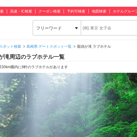
索
高速・IC検索
クーポン検索
予約可検索
地図検索
ホテルグルー
フリーワード
スポット検索
島根県 デートスポット一覧
龍頭が滝 ラブホテル
が滝周辺のラブホテル一覧
径30km圏内に8軒のラブホテルがあります