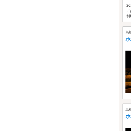
2
て
利
島
ホ
島
ホ