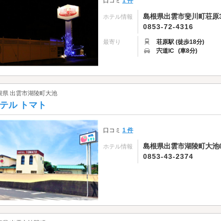
口コミ
1 件
島根県出雲市斐川町荘原31
ホテル情報
0853-72-4316
最寄り
荘原駅 (徒歩18分)
宍道IC
(車8分)
根県 出雲市湖陵町大池
テル トマト
口コミ
1 件
島根県出雲市湖陵町大池67
ホテル情報
0853-43-2374