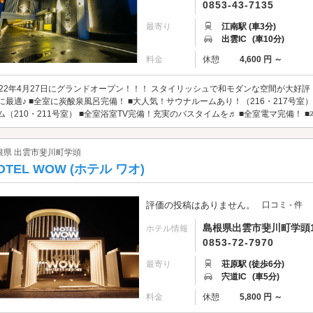
0853-43-7135
最寄り
江南駅 (車3分)
出雲IC
(車10分)
料金
休憩
4,600 円 ～
022年4月27日にグランドオープン！！！ スタイリッシュで和モダンな空間が大好評
に最適♪ ■全室に炭酸泉風呂完備！ ■大人気！サウナルームあり！（216・217号室） 
ム（210・211号室） ■全室浴室TV完備！充実のバスタイムを♬ ■全室電マ完備！ ■本格
根県 出雲市斐川町学頭
OTEL WOW (ホテル ワオ)
評価の投稿はありません。
口コミ - 件
島根県出雲市斐川町学頭1
ホテル情報
0853-72-7970
最寄り
荘原駅 (徒歩6分)
宍道IC
(車5分)
料金
休憩
5,800 円 ～