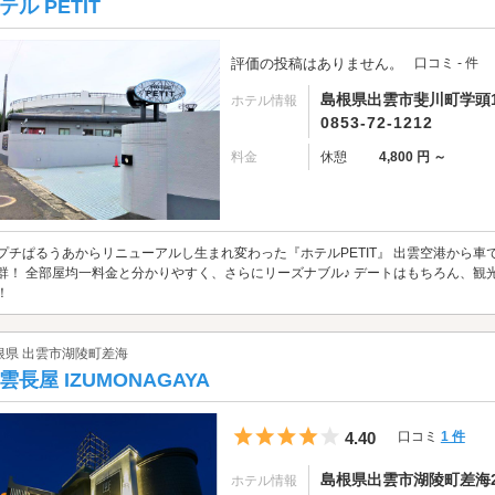
テル PETIT
評価の投稿はありません。
口コミ - 件
島根県出雲市斐川町学頭1
ホテル情報
0853-72-1212
料金
休憩
4,800 円 ～
プチぱるうあからリニューアルし生まれ変わった『ホテルPETIT』 出雲空港から車
群！ 全部屋均一料金と分かりやすく、さらにリーズナブル♪ デートはもちろん、
！
根県 出雲市湖陵町差海
雲長屋 IZUMONAGAYA
5つ星のうち4
4.40
口コミ
1 件
島根県出雲市湖陵町差海2
ホテル情報