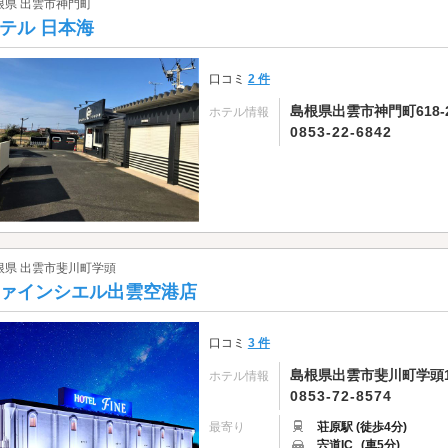
根県 出雲市神門町
テル 日本海
口コミ
2 件
島根県出雲市神門町618-
ホテル情報
0853-22-6842
根県 出雲市斐川町学頭
ァインシエル出雲空港店
口コミ
3 件
島根県出雲市斐川町学頭18
ホテル情報
0853-72-8574
最寄り
荘原駅 (徒歩4分)
宍道IC
(車5分)