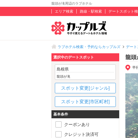
龍頭が滝周辺のラブホテル
エリア検索
路線・駅検索
デートスポット検
ラブホテル検索・予約ならカップルズ
デート
龍頭
選択中のデートスポット
半
島根県
龍頭が滝
スポット変更[ジャンル]
スポット変更[市区町村]
基本条件
クーポンあり
クレジット決済可