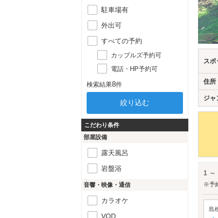
駐車場有
外出可
すべての予約
カップルズ予約可
スポ
電話・HP予約可
住所
8
検索結果
件
ジャ
こだわり条件
部屋設備
露天風呂
岩盤浴
1 ～
※予
音響・映像・通信
カラオケ
島
VOD