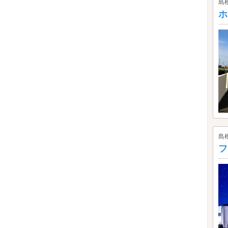
島
ホ
島
フ