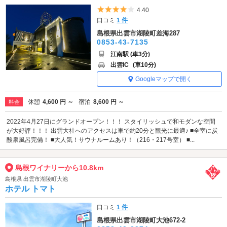
5つ星のうち4
4.40
口コミ
1 件
島根県出雲市湖陵町差海287
0853-43-7135
江南駅 (車3分)
出雲IC
(車10分)
Googleマップで開く
休憩
4,600 円 ～
宿泊
8,600 円 ～
料金
2022年4月27日にグランドオープン！！！ スタイリッシュで和モダンな空間
が大好評！！！ 出雲大社へのアクセスは車で約20分と観光に最適♪ ■全室に炭
酸泉風呂完備！ ■大人気！サウナルームあり！（216・217号室） ■...
島根ワイナリーから10.8km
島根県 出雲市湖陵町大池
ホテル トマト
口コミ
1 件
島根県出雲市湖陵町大池672-2