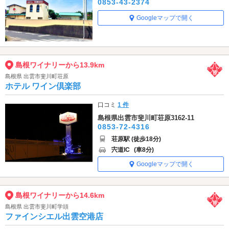
0853-43-2374
Googleマップで開く
島根ワイナリーから13.9km
島根県 出雲市斐川町荘原
ホテル ワイン倶楽部
口コミ
1 件
島根県出雲市斐川町荘原3162-11
0853-72-4316
荘原駅 (徒歩18分)
宍道IC
(車8分)
Googleマップで開く
島根ワイナリーから14.6km
島根県 出雲市斐川町学頭
ファインシエル出雲空港店