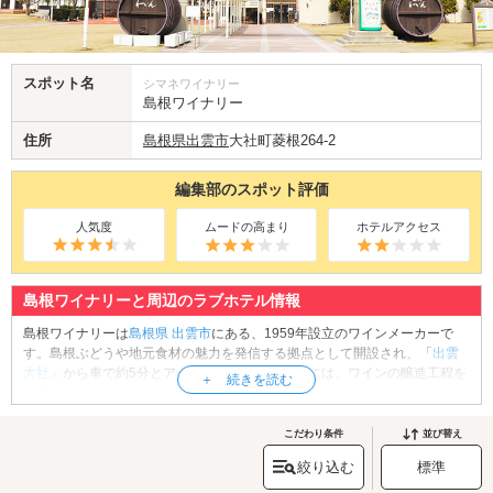
スポット名
シマネワイナリー
島根ワイナリー
住所
島根県
出雲市
大社町菱根264-2
編集部のスポット評価
人気度
ムードの高まり
ホテルアクセス
島根ワイナリーと周辺のラブホテル情報
島根ワイナリーは
島根県
出雲市
にある、1959年設立のワインメーカーで
す。島根ぶどうや地元食材の魅力を発信する拠点として開設され、「
出雲
大社
」から車で約5分とアクセスも抜群。敷地内には、ワインの醸造工程を
無料で見学できる「ワイン醸造館」や、ワインやぶどうジュースの試飲と
購入が楽しめる「試飲即売バッカス」、ジューシーな「しまね和牛」を堪
能できる「バーベキューハウス シャトー弥山」など多彩な施設が揃ってい
こだわり条件
並び替え
ます。カップルで訪れれば、美味しいワインやグルメを味わいながら、島
絞り込む
標準
根の恵みを満喫できる特別な時間を過ごせるでしょう。島根ワイナリーで
心も体も満たされるひとときを楽しんでみてはいかがでしょうか。