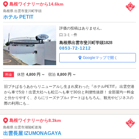
島根ワイナリーから14.6km
島根県 出雲市斐川町学頭
ホテル PETIT
評価の投稿はありません。
口コミ - 件
島根県出雲市斐川町学頭1828
0853-72-1212
Googleマップで開く
休憩
4,800 円 ～
宿泊
8,800 円 ～
料金
旧プチぱるうあからリニューアルし生まれ変わった『ホテルPETIT』 出雲空港
から車で5分！出雲大社へも松江へも車で30分と利便性抜群！ 全部屋均一料金
と分かりやすく、さらにリーズナブル♪ デートはもちろん、観光やビジネスの
際の利用にも...
島根ワイナリーから8.3km
島根県 出雲市湖陵町差海
出雲長屋 IZUMONAGAYA