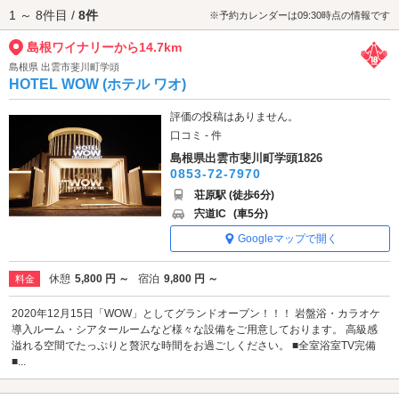
1 ～ 8件目 /
8件
島根ワイナリーへは、
出雲空港・斐川エリアのラブホテル
からもアクセス
※予約カレンダーは09:30時点の情報です
が便利です。
島根ワイナリーから14.7km
島根県 出雲市斐川町学頭
HOTEL WOW (ホテル ワオ)
評価の投稿はありません。
口コミ - 件
島根県出雲市斐川町学頭1826
0853-72-7970
荘原駅 (徒歩6分)
宍道IC
(車5分)
Googleマップで開く
休憩
5,800 円 ～
宿泊
9,800 円 ～
料金
2020年12月15日「WOW」としてグランドオープン！！！ 岩盤浴・カラオケ
導入ルーム・シアタールームなど様々な設備をご用意しております。 高級感
溢れる空間でたっぷりと贅沢な時間をお過ごしください。 ■全室浴室TV完備
■...