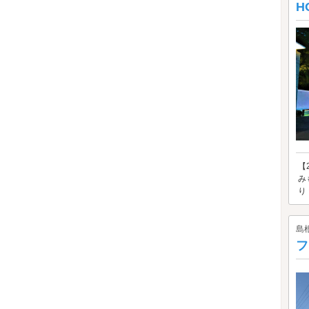
H
【
み
り
島
フ