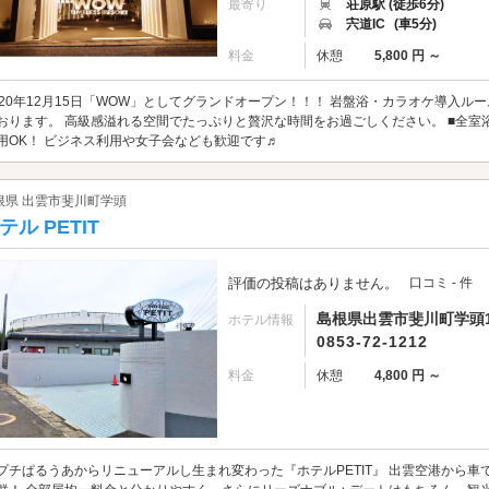
最寄り
荘原駅 (徒歩6分)
宍道IC
(車5分)
料金
休憩
5,800 円 ～
020年12月15日「WOW」としてグランドオープン！！！ 岩盤浴・カラオケ導入
おります。 高級感溢れる空間でたっぷりと贅沢な時間をお過ごしください。 ■全室浴室TV
用OK！ ビジネス利用や女子会なども歓迎です♬
根県 出雲市斐川町学頭
テル PETIT
評価の投稿はありません。
口コミ - 件
島根県出雲市斐川町学頭1
ホテル情報
0853-72-1212
料金
休憩
4,800 円 ～
プチぱるうあからリニューアルし生まれ変わった『ホテルPETIT』 出雲空港から車