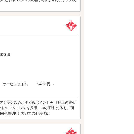
観光やビジネスの際の利用にもおすすめのホテルで
5-3
サービスタイム
3,400 円 ～
アネックスのおすすめポイント★ 【極上の寝心
ベッドのマットレスを採用。 遊び疲れた体も、朝
視聴OK！ 大迫力の4K高画...