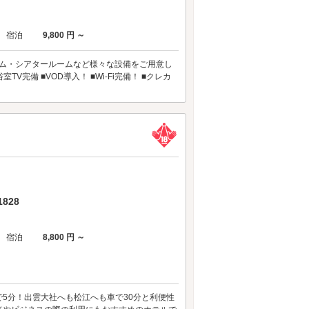
宿泊
9,800 円 ～
ルーム・シアタールームなど様々な設備をご用意し
完備 ■VOD導入！ ■Wi-Fi完備！ ■クレカ
828
宿泊
8,800 円 ～
で5分！出雲大社へも松江へも車で30分と利便性