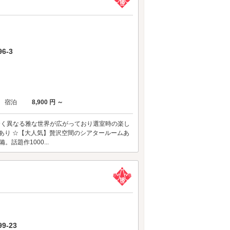
6-3
宿泊
8,900 円 ～
に全く異なる雅な世界が広がっており選室時の楽し
あり ☆【大人気】贅沢空間のシアタールームあ
。話題作1000...
-23