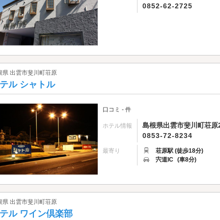
0852-62-2725
根県 出雲市斐川町荘原
テル シャトル
口コミ - 件
島根県出雲市斐川町荘原2
ホテル情報
0853-72-8234
最寄り
荘原駅 (徒歩18分)
宍道IC
(車8分)
根県 出雲市斐川町荘原
テル ワイン倶楽部