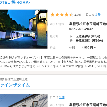
OTEL 煌 -KIRA-
5つ星のうち4.5
4.80
口コミ
1 件
島根県松江市玉湯町玉造9
ホテル情報
0852-62-2545
最寄り
玉造温泉駅 (車6分)
松江玉造IC
(車10分)
料金
休憩
4,900 円 ～
2019年10月グランドオープン！】 客室は日本の色彩美をテーマに、一部屋ごと
もある表情豊かな20室をご用意致しました。 ☆【大人気】極上の露天風呂付き客室
 ☆ TVから注文などができるSPSシステム導入 ☆ 全室浴室TV付き ☆ Wi-Fi、VOD完備
根県 松江市玉湯町玉造
ァインザタイム
口コミ
1 件
島根県松江市玉湯町玉造99
ホテル情報