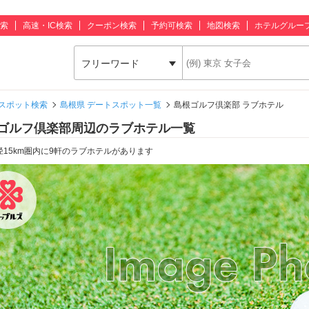
索
高速・IC検索
クーポン検索
予約可検索
地図検索
ホテルグルー
フリーワード
スポット検索
島根県 デートスポット一覧
島根ゴルフ倶楽部 ラブホテル
ゴルフ倶楽部周辺のラブホテル一覧
径15km圏内に9軒のラブホテルがあります