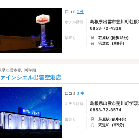
口コミ
1 件
島根県出雲市斐川町荘原31
ホテル情報
0853-72-4316
最寄り
荘原駅 (徒歩18分)
宍道IC
(車8分)
根県 出雲市斐川町学頭
ァインシエル出雲空港店
口コミ
3 件
島根県出雲市斐川町学頭18
ホテル情報
0853-72-8574
最寄り
荘原駅 (徒歩4分)
宍道IC
(車5分)