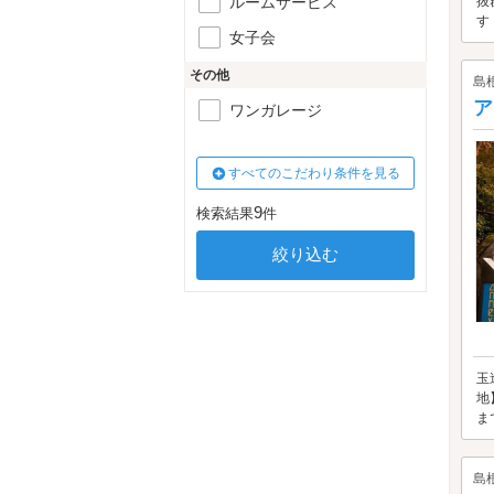
ルームサービス
抜
す
女子会
その他
島
ア
ワンガレージ
すべてのこだわり条件を見る
9
検索結果
件
玉
地
ま
島