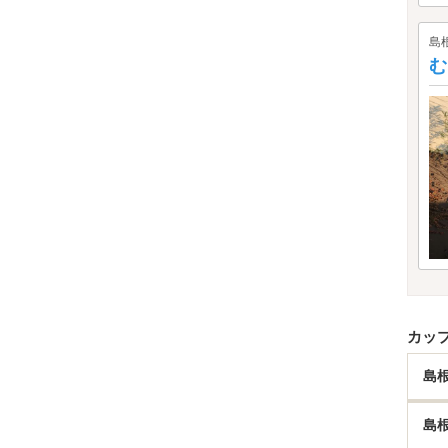
島
む
カッ
島
島