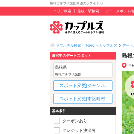
島根ゴルフ倶楽部周辺のラブホテル
エリア検索
路線・駅検索
デートスポット検
ラブホテル検索・予約ならカップルズ
デート
島根
選択中のデートスポット
半
島根県
島根ゴルフ倶楽部
スポット変更[ジャンル]
スポット変更[市区町村]
基本条件
クーポンあり
クレジット決済可