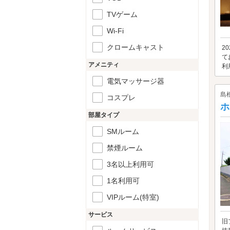
TVゲーム
Wi-Fi
クロームキャスト
2
て
アメニティ
利
電気マッサージ器
島
コスプレ
ホ
部屋タイプ
SMルーム
禁煙ルーム
3名以上利用可
1名利用可
VIPルーム(特室)
サービス
旧