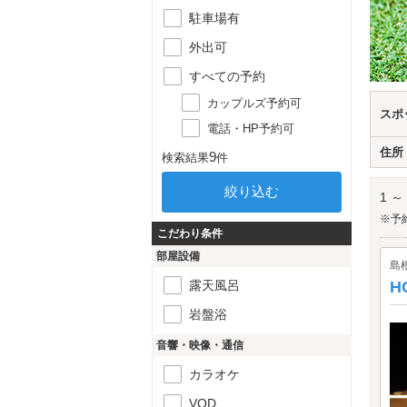
駐車場有
外出可
すべての予約
カップルズ予約可
スポ
電話・HP予約可
住所
9
検索結果
件
1 ～
※予
こだわり条件
部屋設備
島
露天風呂
H
岩盤浴
音響・映像・通信
カラオケ
VOD