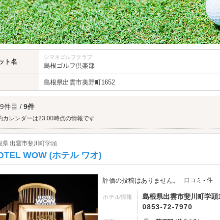
シマネゴルフクラブ
ット名
島根ゴルフ倶楽部
島根県
出雲市
美野町1652
 9件目 /
9件
約カレンダーは23:00時点の情報です
根県 出雲市斐川町学頭
OTEL WOW (ホテル ワオ)
評価の投稿はありません。
口コミ - 件
島根県出雲市斐川町学頭1
ホテル情報
0853-72-7970