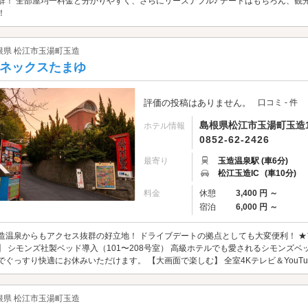
群！ 全部屋均一料金と分かりやすく、さらにリーズナブル♪ デートはもちろん、
！
根県 松江市玉湯町玉造
ネックスたまゆ
評価の投稿はありません。
口コミ - 件
島根県松江市玉湯町玉造10
ホテル情報
0852-62-2426
最寄り
玉造温泉駅 (車6分)
松江玉造IC
(車10分)
料金
休憩
3,400 円 ～
宿泊
6,000 円 ～
造温泉からもアクセス抜群の好立地！ ドライブデートの拠点としても大変便利！ ★
】 シモンズ社製ベッド導入（101〜208号室） 高級ホテルでも愛されるシモンズ
でぐっすり快適にお休みいただけます。 【大画面で楽しむ】 全室4Kテレビ＆YouTube
根県 松江市玉湯町玉造