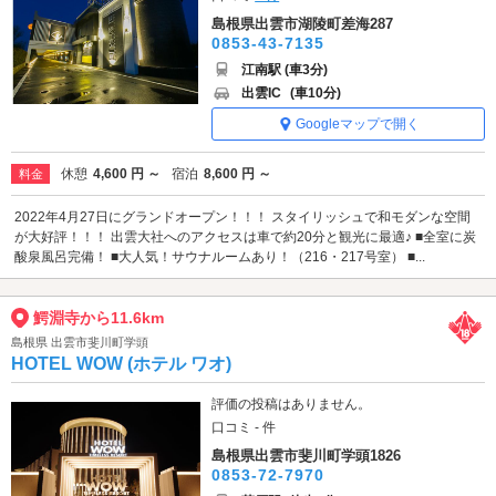
島根県出雲市湖陵町差海287
0853-43-7135
江南駅 (車3分)
出雲IC
(車10分)
Googleマップで開く
休憩
4,600 円 ～
宿泊
8,600 円 ～
料金
2022年4月27日にグランドオープン！！！ スタイリッシュで和モダンな空間
が大好評！！！ 出雲大社へのアクセスは車で約20分と観光に最適♪ ■全室に炭
酸泉風呂完備！ ■大人気！サウナルームあり！（216・217号室） ■...
鰐淵寺から11.6km
島根県 出雲市斐川町学頭
HOTEL WOW (ホテル ワオ)
評価の投稿はありません。
口コミ - 件
島根県出雲市斐川町学頭1826
0853-72-7970