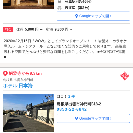
荘原駅 (徒歩6分)
宍道IC
(車5分)
Googleマップで開く
休憩
5,800 円 ～
宿泊
9,800 円 ～
料金
2020年12月15日「WOW」としてグランドオープン！！！ 岩盤浴・カラオケ
導入ルーム・シアタールームなど様々な設備をご用意しております。 高級感
溢れる空間でたっぷりと贅沢な時間をお過ごしください。 ■全室浴室TV完備
■...
鰐淵寺から9.3km
島根県 出雲市神門町
ホテル 日本海
口コミ
2 件
島根県出雲市神門町618-2
0853-22-6842
Googleマップで開く