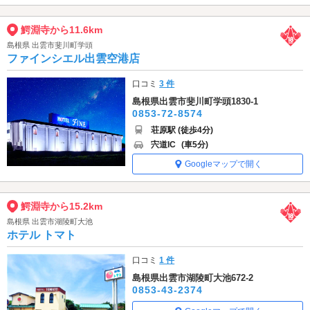
鰐淵寺から11.6km
島根県 出雲市斐川町学頭
ファインシエル出雲空港店
口コミ
3 件
島根県出雲市斐川町学頭1830-1
0853-72-8574
荘原駅 (徒歩4分)
宍道IC
(車5分)
Googleマップで開く
鰐淵寺から15.2km
島根県 出雲市湖陵町大池
ホテル トマト
口コミ
1 件
島根県出雲市湖陵町大池672-2
0853-43-2374