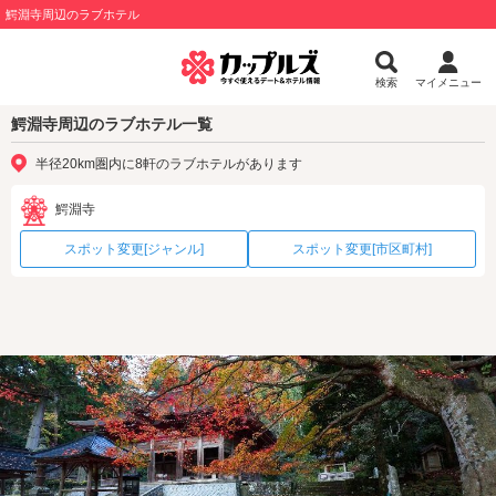
鰐淵寺周辺のラブホテル
検索
マイメニュー
鰐淵寺周辺のラブホテル一覧
半径20km圏内に8軒のラブホテルがあります
鰐淵寺
スポット変更[ジャンル]
スポット変更[市区町村]