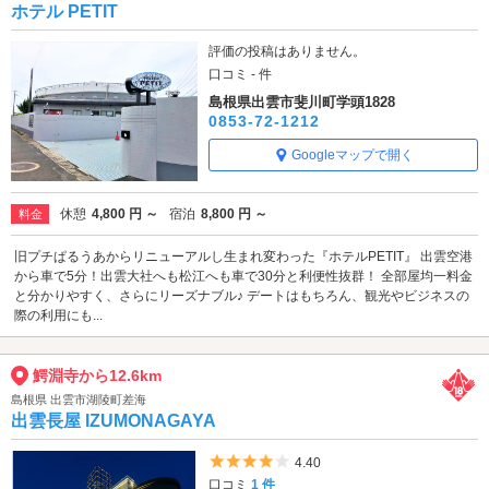
ホテル PETIT
評価の投稿はありません。
口コミ - 件
島根県出雲市斐川町学頭1828
0853-72-1212
Googleマップで開く
休憩
4,800 円 ～
宿泊
8,800 円 ～
料金
旧プチぱるうあからリニューアルし生まれ変わった『ホテルPETIT』 出雲空港
から車で5分！出雲大社へも松江へも車で30分と利便性抜群！ 全部屋均一料金
と分かりやすく、さらにリーズナブル♪ デートはもちろん、観光やビジネスの
際の利用にも...
鰐淵寺から12.6km
島根県 出雲市湖陵町差海
出雲長屋 IZUMONAGAYA
5つ星のうち4
4.40
口コミ
1 件