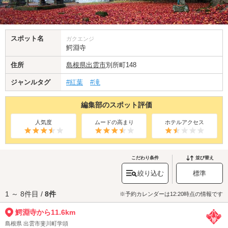
スポット名
ガクエンジ
鰐淵寺
住所
島根県
出雲市
別所町148
ジャンルタグ
#紅葉
#滝
編集部のスポット評価
人気度
ムードの高まり
ホテルアクセス
こだわり条件
並び替え
絞り込む
標準
1 ～ 8件目 /
8件
※予約カレンダーは12:20時点の情報です
鰐淵寺から11.6km
島根県 出雲市斐川町学頭