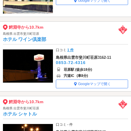
Googleマップで開く
鰐淵寺から10.7km
島根県 出雲市斐川町荘原
ホテル ワイン倶楽部
口コミ
1 件
島根県出雲市斐川町荘原3162-11
0853-72-4316
荘原駅 (徒歩18分)
宍道IC
(車8分)
Googleマップで開く
鰐淵寺から10.7km
島根県 出雲市斐川町荘原
ホテル シャトル
口コミ - 件