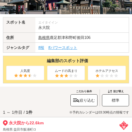
スポット名
エイタイイン
永大院
住所
島根県
鹿足郡津和野町後田106
ジャンルタグ
#桜
#パワースポット
編集部のスポット評価
人気度
ムードの高まり
ホテルアクセス
こだわり条件
並び替え
絞り込む
標準
1 ～ 1件目 /
1件
※予約カレンダーは03:30時点の情報です
永大院から22.6km
島根県 益田市飯浦町ロ