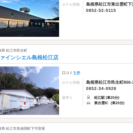
島根県松江市東出雲町下意
ホテル情報
0852-52-5115
根県 松江市邑生町
ァインシエル島根松江店
口コミ
5 件
島根県松江市邑生町806-
ホテル情報
0852-34-0928
最寄り
松江駅 (車20分)
東出雲IC
(車20分)
根県 松江市美保関町下宇部尾