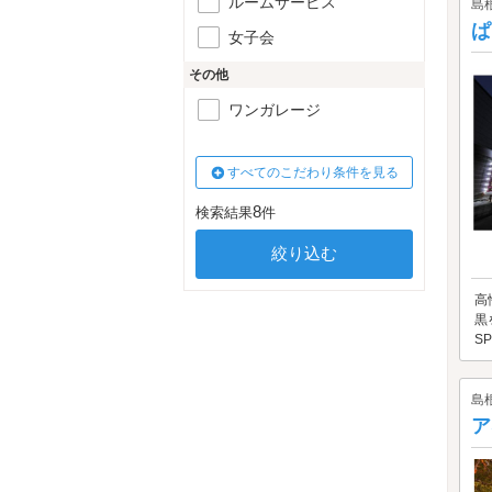
ルームサービス
島
ぱ
女子会
その他
ワンガレージ
すべてのこだわり条件を見る
8
検索結果
件
高
黒
S
島
ア