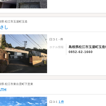
根県 松江市玉湯町玉造
さし
口コミ - 件
島根県松江市玉湯町玉造99
ホテル情報
0852-62-1660
根県 松江市東出雲町下意東
ATH
口コミ
1 件