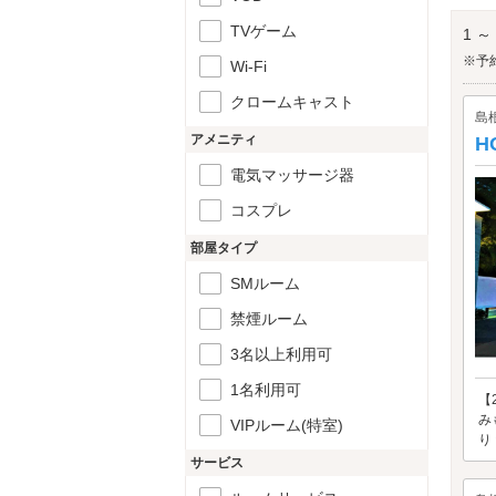
てい
八重
TVゲーム
1 ～
※予
Wi-Fi
クロームキャスト
島
アメニティ
H
電気マッサージ器
コスプレ
部屋タイプ
SMルーム
禁煙ルーム
3名以上利用可
1名利用可
【
み
VIPルーム(特室)
り
サービス