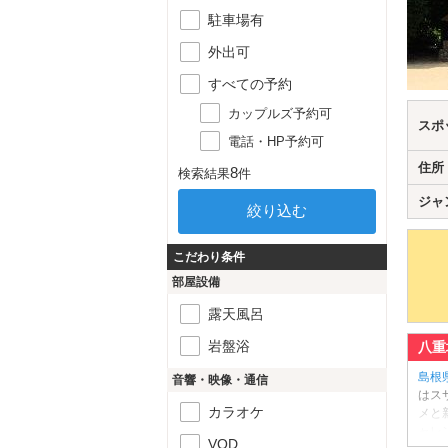
駐車場有
外出可
すべての予約
カップルズ予約可
スポ
電話・HP予約可
住所
8
検索結果
件
ジャ
こだわり条件
部屋設備
露天風呂
岩盤浴
八重
島根
音響・映像・通信
はス
カラオケ
メと
ャレ
VOD