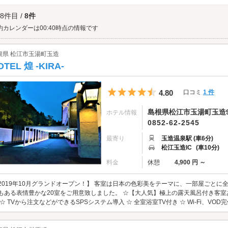
けば、遠くの人と縁があり、近くに沈めば早く縁づくと言われているので、なるべ
垣神社へは、
玉造エリアのラブホテル
、
松江市北部・中海エリアのラブホテル
から
 8件目 /
8件
約カレンダーは00:40時点の情報です
根県 松江市玉湯町玉造
OTEL 煌 -KIRA-
5つ星のうち4.5
4.80
口コミ
1 件
島根県松江市玉湯町玉造9
ホテル情報
0852-62-2545
最寄り
玉造温泉駅 (車6分)
松江玉造IC
(車10分)
料金
休憩
4,900 円 ～
2019年10月グランドオープン！】 客室は日本の色彩美をテーマに、一部屋ごと
もある表情豊かな20室をご用意致しました。 ☆【大人気】極上の露天風呂付き客室
 ☆ TVから注文などができるSPSシステム導入 ☆ 全室浴室TV付き ☆ Wi-Fi、VOD完備