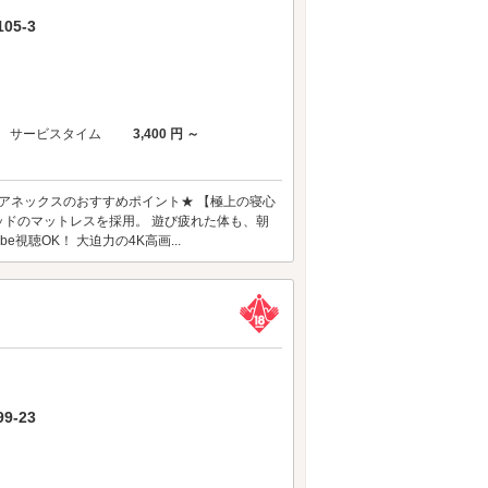
5-3
サービスタイム
3,400 円 ～
アネックスのおすすめポイント★ 【極上の寝心
ベッドのマットレスを採用。 遊び疲れた体も、朝
視聴OK！ 大迫力の4K高画...
-23