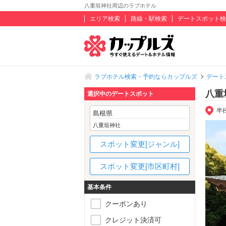
八重垣神社周辺のラブホテル
エリア検索
路線・駅検索
デートスポット検
ラブホテル検索・予約ならカップルズ
デート
八重
選択中のデートスポット
半
島根県
八重垣神社
スポット変更[ジャンル]
スポット変更[市区町村]
基本条件
クーポンあり
クレジット決済可