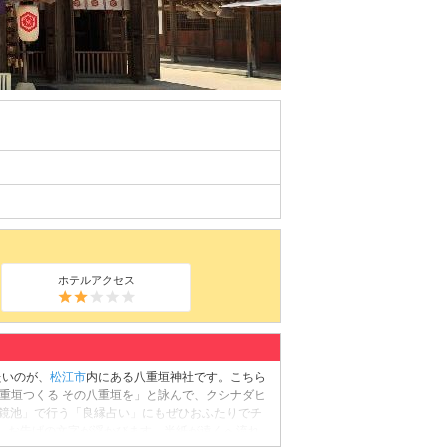
ホテルアクセス
たいのが、
松江市
内にある八重垣神社です。こちら
八重垣つくる その八重垣を」と詠んで、クシナダヒ
「鏡池」で行う「良縁占い」にもぜひおふたりでチ
、お告げの文字が浮かびます。半紙が遠くへ流れ