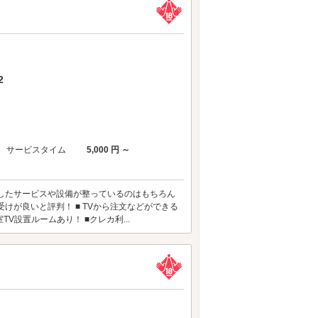
2
サービスタイム
5,000 円 ～
したサービスや設備が整っているのはもちろん
けが良いと評判！ ■ TVから注文などができる
室TV設置ルームあり！ ■クレカ利...