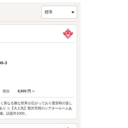
く重たい硬貨で占うのが吉。
もアクセスが便利です。
標準
6-3
宿泊
8,900 円 ～
に全く異なる雅な世界が広がっており選室時の楽し
あり ☆【大人気】贅沢空間のシアタールームあ
。話題作1000...