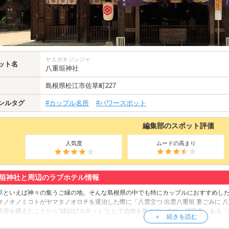
ヤエガキジンジャ
ット名
八重垣神社
島根県
松江市
佐草町227
ンルタグ
#カップル名所
#パワースポット
編集部のスポット評価
人気度
ムードの高まり
垣神社と周辺のラブホテル情報
県
といえば神々の集うご縁の地。そんな島根県の中でも特にカップルにおすすめし
サノオノミコトがヤマタノオロチを退治した際に「八雲立つ 出雲八重垣 妻ごみに 
新居を構えたことから“縁結びスポット”として信仰を集めています。拝殿奥にある
ンジしてみてください♪社務所で売られている半紙に小銭を乗せて鏡池に浮かべると