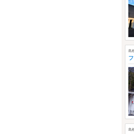
島
フ
島