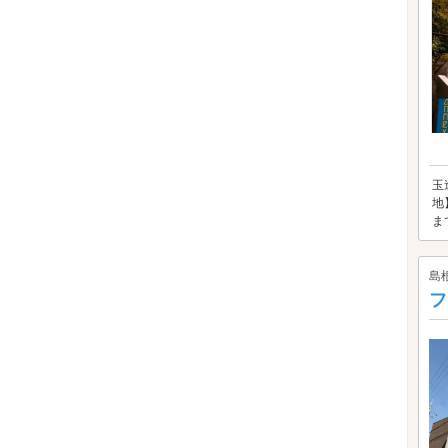
玉
地
ま
島
フ