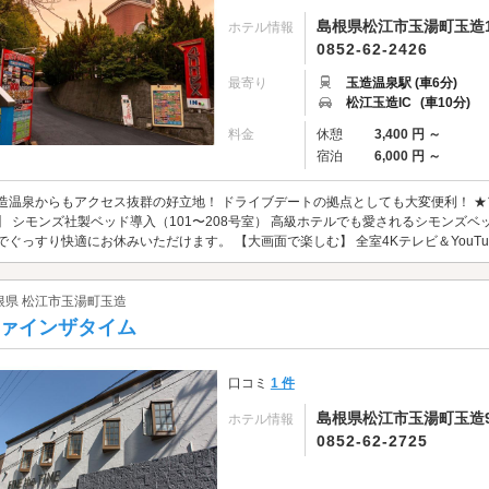
島根県松江市玉湯町玉造10
ホテル情報
0852-62-2426
最寄り
玉造温泉駅 (車6分)
松江玉造IC
(車10分)
料金
休憩
3,400 円 ～
宿泊
6,000 円 ～
造温泉からもアクセス抜群の好立地！ ドライブデートの拠点としても大変便利！ ★
】 シモンズ社製ベッド導入（101〜208号室） 高級ホテルでも愛されるシモンズ
でぐっすり快適にお休みいただけます。 【大画面で楽しむ】 全室4Kテレビ＆YouTube
根県 松江市玉湯町玉造
ァインザタイム
口コミ
1 件
島根県松江市玉湯町玉造99
ホテル情報
0852-62-2725