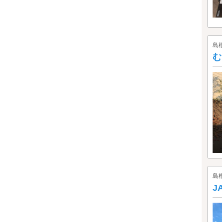
島
む
島
J