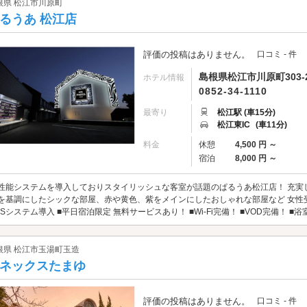
根県 松江市川原町
るうあ 松江店
評価の投稿はありません。
口コミ - 件
島根県松江市川原町303-
ホテル情報
0852-34-1110
最寄り
松江駅 (車15分)
松江東IC
(車11分)
料金
休憩
4,500 円 ～
宿泊
8,000 円 ～
性能システムを導入しておりスタイリッシュな客室が話題のぱるうあ松江店！ 充実
を基調にしたシックな部屋、赤や黄色、紫をメインにしたおしゃれな部屋など 女性受
PSシステム導入 ■平日宿泊限定 無料サービスあり！ ■Wi-Fi完備！ ■VOD完備！ ■浴
根県 松江市玉湯町玉造
ネックスたまゆ
評価の投稿はありません。
口コミ - 件