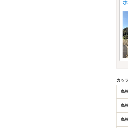
ホ
カッ
島
島
島