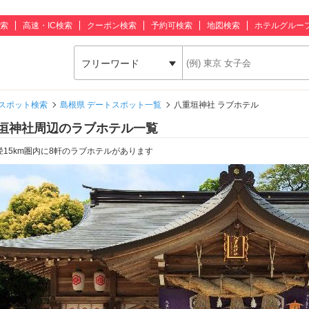
索
高速・IC検索
クーポン検索
予約可検索
地図検索
ホテルグルー
フリーワード
スポット検索
島根県 デートスポット一覧
八重垣神社 ラブホテル
垣神社周辺のラブホテル一覧
径15km圏内に8軒のラブホテルがあります