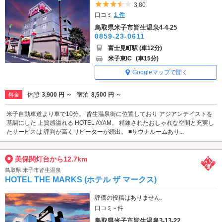
5つ星のうち3.5
3.80
口コミ
1 件
鳥取県米子市皆生温泉4-4-25
0859-23-0611
富士見町駅 (車12分)
米子東IC
(車15分)
Googleマップで開く
休憩
3,900 円 ～
宿泊
8,500 円 ～
料金
米子自動車道より車で10分。 皆生温泉街に位置しており アジアンテイストを
基調にした 上質感溢れる HOTEL AYAM。 精錬されたおしゃれな空間と充実し
たサービスは 評判が高くリピーターが続出。 ■サウナルームあり...
美保関灯台から12.7km
鳥取県 米子市皆生温泉
HOTEL THE MARKS (ホテル ザ マークス)
評価の投稿はありません。
口コミ - 件
鳥取県米子市皆生温泉3-13-22