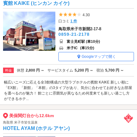
賓館 KAIKE (ヒンカン カイケ)
5つ星のうち4
4.30
口コミ
1 件
鳥取県米子市新開2-17-8
0859-21-2178
富士見町駅 (車10分)
米子IC
(車15分)
Googleマップで開く
休憩
2,800 円 ～
サービスタイム
5,200 円 ～
宿泊
5,700 円 ～
料金
幅広いニーズに応える全3館構成の大型ラブホテルの賓館 KAIKE 新しい順に
「EX館」「新館」「本館」の3タイプがあり、気分に合わせてお好きなお部屋
を選べるのが魅力！ 館ごとに雰囲気が異なるため何度来ても新しい過ごし方
ができるホテ...
美保関灯台から12.6km
鳥取県 米子市皆生温泉
HOTEL AYAM (ホテル アヤン)