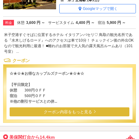
Googleマップで開く
休憩
3,600 円 ～
サービスタイム
4,400 円 ～
宿泊
5,900 円 ～
料金
米子空港すぐそばに位置するホテル イタリアンパセリ♡ 鳥取の観光名所であ
る『水木しげるロード』へのアクセスは車で10分！ チェックイン後の外出OK
なので観光利用に最適！ ■離れのお部屋で大人気の露天風呂ルームあり（101
号室） ...
クーポン
☆★☆★お得なカップルズクーポン★☆★☆
【平日限定】
休憩 300円ＯＦＦ
宿泊 500円ＯＦＦ
※他の割引サービスとの併...
クーポン内容をもっと見る
美保関灯台から14.4km