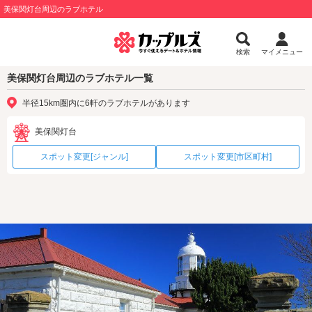
美保関灯台周辺のラブホテル
検索
マイメニュー
美保関灯台周辺のラブホテル一覧
半径15km圏内に6軒のラブホテルがあります
美保関灯台
スポット変更[ジャンル]
スポット変更[市区町村]