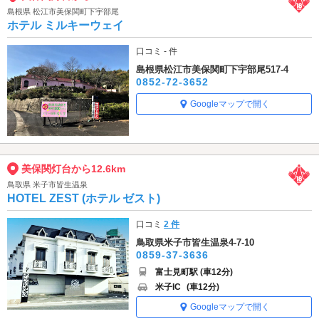
島根県 松江市美保関町下宇部尾
ホテル ミルキーウェイ
口コミ - 件
島根県松江市美保関町下宇部尾517-4
0852-72-3652
Googleマップで開く
美保関灯台から12.6km
鳥取県 米子市皆生温泉
HOTEL ZEST (ホテル ゼスト)
口コミ
2 件
鳥取県米子市皆生温泉4-7-10
0859-37-3636
富士見町駅 (車12分)
米子IC
(車12分)
Googleマップで開く