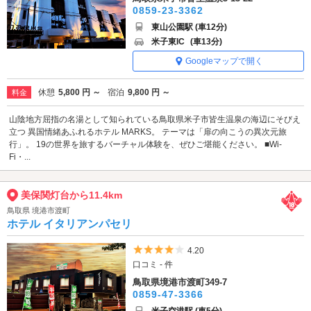
0859-23-3362
東山公園駅 (車12分)
米子東IC
(車13分)
Googleマップで開く
休憩
5,800 円 ～
宿泊
9,800 円 ～
料金
山陰地方屈指の名湯として知られている鳥取県米子市皆生温泉の海辺にそびえ
立つ 異国情緒あふれるホテル MARKS。 テーマは「扉の向こうの異次元旅
行」。 19の世界を旅するバーチャル体験を、ぜひご堪能ください。 ■Wi-
Fi・...
美保関灯台から11.4km
鳥取県 境港市渡町
ホテル イタリアンパセリ
5つ星のうち4
4.20
口コミ - 件
鳥取県境港市渡町349-7
0859-47-3366
米子空港駅 (車5分)