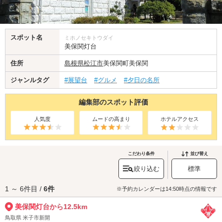
スポット名
ミホノセキトウダイ
美保関灯台
住所
島根県
松江市
美保関町美保関
ジャンルタグ
#展望台
#グルメ
#夕日の名所
編集部のスポット評価
人気度
ムードの高まり
ホテルアクセス
こだわり条件
並び替え
絞り込む
標準
1 ～ 6件目 /
6件
※予約カレンダーは14:50時点の情報です
美保関灯台から12.5km
鳥取県 米子市新開