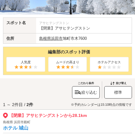
スポット名
アサヒテングストン
【閉業】アサヒテングストン
住所
島根県
浜田市
旭町市木7600
編集部のスポット評価
人気度
ムードの高まり
ホテルアクセス
こだわり条件
並び替え
絞り込む
標準
1 ～ 2件目 /
2件
※予約カレンダーは15:10時点の情報です
【閉業】アサヒテングストンから28.1km
島根県 浜田市殿町
ホテル 城山