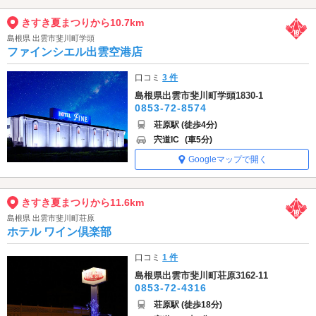
きすき夏まつりから10.7km
島根県 出雲市斐川町学頭
ファインシエル出雲空港店
口コミ
3 件
島根県出雲市斐川町学頭1830-1
0853-72-8574
荘原駅 (徒歩4分)
宍道IC
(車5分)
Googleマップで開く
きすき夏まつりから11.6km
島根県 出雲市斐川町荘原
ホテル ワイン倶楽部
口コミ
1 件
島根県出雲市斐川町荘原3162-11
0853-72-4316
荘原駅 (徒歩18分)