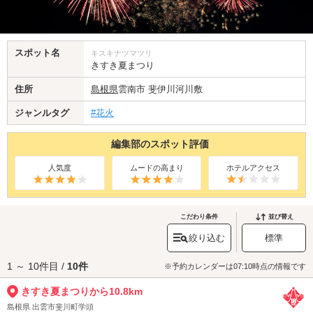
スポット名
キスキナツマツリ
きすき夏まつり
住所
島根県
雲南市 斐伊川河川敷
ジャンルタグ
#花火
編集部のスポット評価
人気度
ムードの高まり
ホテルアクセス
こだわり条件
並び替え
絞り込む
標準
1 ～ 10件目 /
10件
※予約カレンダーは07:10時点の情報です
きすき夏まつりから10.8km
島根県 出雲市斐川町学頭