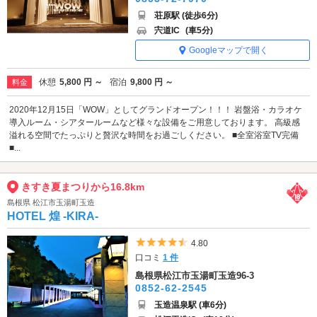
荘原駅 (徒歩6分)
宍道IC
(車5分)
Googleマップで開く
休憩
5,800 円 ～
宿泊
9,800 円 ～
料金
2020年12月15日「WOW」としてグランドオープン！！！ 岩盤浴・カラオケ
導入ルーム・シアタールームなど様々な設備をご用意しております。 高級感
溢れる空間でたっぷりと贅沢な時間をお過ごしください。 ■全室浴室TV完備
■...
きすき夏まつりから16.8km
島根県 松江市玉湯町玉造
HOTEL 煌 -KIRA-
5つ星のうち4.5
4.80
口コミ
1 件
島根県松江市玉湯町玉造96-3
0852-62-2545
玉造温泉駅 (車6分)