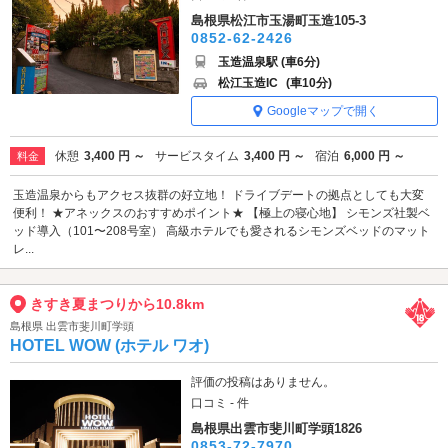
島根県松江市玉湯町玉造105-3
0852-62-2426
玉造温泉駅 (車6分)
松江玉造IC
(車10分)
Googleマップで開く
休憩
3,400 円 ～
サービスタイム
3,400 円 ～
宿泊
6,000 円 ～
料金
玉造温泉からもアクセス抜群の好立地！ ドライブデートの拠点としても大変
便利！ ★アネックスのおすすめポイント★ 【極上の寝心地】 シモンズ社製ベ
ッド導入（101〜208号室） 高級ホテルでも愛されるシモンズベッドのマット
レ...
きすき夏まつりから10.8km
島根県 出雲市斐川町学頭
HOTEL WOW (ホテル ワオ)
評価の投稿はありません。
口コミ - 件
島根県出雲市斐川町学頭1826
0853-72-7970