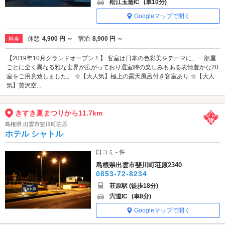
松江玉造IC
(車10分)
Googleマップで開く
休憩
4,900 円 ～
宿泊
8,900 円 ～
料金
【2019年10月グランドオープン！】 客室は日本の色彩美をテーマに、一部屋
ごとに全く異なる雅な世界が広がっており選室時の楽しみもある表情豊かな20
室をご用意致しました。 ☆【大人気】極上の露天風呂付き客室あり ☆【大人
気】贅沢空...
きすき夏まつりから11.7km
島根県 出雲市斐川町荘原
ホテル シャトル
口コミ - 件
島根県出雲市斐川町荘原2340
0853-72-8234
荘原駅 (徒歩18分)
宍道IC
(車8分)
Googleマップで開く