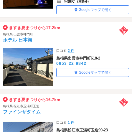
宍道IC
(車8分)
Googleマップで開く
きすき夏まつりから17.2km
島根県 出雲市神門町
ホテル 日本海
口コミ
2 件
島根県出雲市神門町618-2
0853-22-6842
Googleマップで開く
きすき夏まつりから16.7km
島根県 松江市玉湯町玉造
ファインザタイム
口コミ
1 件
島根県松江市玉湯町玉造99-23