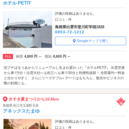
ホテル PETIT
評価の投稿はありません。
口コミ - 件
島根県出雲市斐川町学頭1828
0853-72-1212
Googleマップで開く
休憩
4,800 円 ～
宿泊
8,800 円 ～
料金
旧プチぱるうあからリニューアルし生まれ変わった『ホテルPETIT』 出雲空港
から車で5分！出雲大社へも松江へも車で30分と利便性抜群！ 全部屋均一料金
と分かりやすく、さらにリーズナブル♪ デートはもちろん、観光やビジネスの
際の利用にも...
きすき夏まつりから16.6km
島根県 松江市玉湯町玉造
アネックスたまゆ
評価の投稿はありません。
口コミ - 件