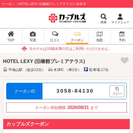
クーポン：HOTEL LEXY (旧椿館プレミアテラス) / 奈良市
検索
マイメニュー
TOP
写真
口コミ
クーポン
地図
予約
当ホテルは18歳未満の方はご利用いただけません。
HOTEL LEXY (旧椿館プレミアテラス)
平城山駅 （徒歩12分）
木津IC （車2分）
駐車場:17台
3058-84130
クーポンID
コピー
2026/08/31
クーポン有効期限
まで
カップルズクーポン