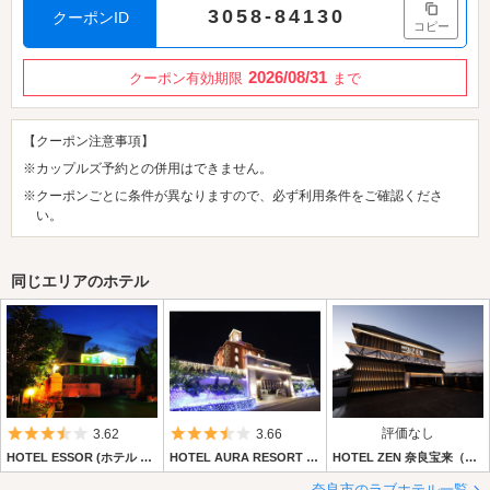
3058-84130
クーポンID
コピー
2026/08/31
クーポン有効期限
まで
【クーポン注意事項】
※カップルズ予約との併用はできません。
※クーポンごとに条件が異なりますので、必ず利用条件をご確認くださ
い。
同じエリアのホテル
5つ星のうち3.5
5つ星のうち3.5
評価なし
3.62
3.66
HOTEL ESSOR (ホテル エソール)
HOTEL AURA RESORT 奈良店 (ホテル オーラリゾート 奈良店)
HOTEL ZEN 奈良宝来（旧セキテイドゥエ)
奈良市のラブホテル一覧