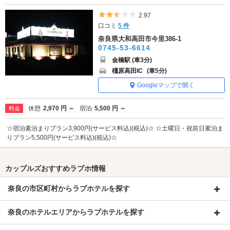
5つ星のうち2.5
2.97
口コミ
5 件
奈良県大和高田市今里386-1
0745-53-6614
金橋駅 (車3分)
橿原高田IC
(車5分)
Googleマップで開く
休憩
2,970 円 ～
宿泊
5,500 円 ～
料金
☆宿泊素泊まりプラン3,900円(サービス料込)(税込)☆ ☆土曜日・祝前日素泊ま
りプラン5,500円(サービス料込)(税込)☆
カップルズおすすめラブホ情報
奈良の市区町村からラブホテルを探す
奈良のホテルエリアからラブホテルを探す