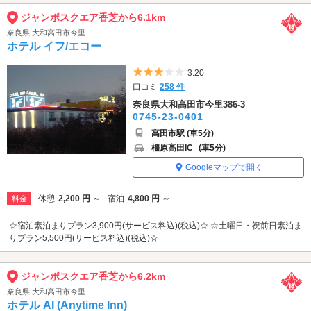
ジャンボスクエア香芝から6.1km
奈良県 大和高田市今里
ホテル イフ/エコー
5つ星のうち3
3.20
口コミ
258 件
奈良県大和高田市今里386-3
0745-23-0401
高田市駅 (車5分)
橿原高田IC
(車5分)
Googleマップで開く
休憩
2,200 円 ～
宿泊
4,800 円 ～
料金
☆宿泊素泊まりプラン3,900円(サービス料込)(税込)☆ ☆土曜日・祝前日素泊ま
りプラン5,500円(サービス料込)(税込)☆
ジャンボスクエア香芝から6.2km
奈良県 大和高田市今里
ホテル AI (Anytime Inn)