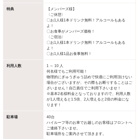
特典
【メンバーズ様】
〈ご休憩〉
〇お1人様1本ドリンク無料！アルコールもある
よ！
〇お食事がメンバーズ価格！
〈ご宿泊〉
〇お1人様1本ドリンク無料！アルコールもある
よ！
〇お1人様1品お食事無料！
利用人数
1 ～ 10 人
何名様でもご利用可能！
物理的にぎゅうぎゅう詰めで快適にご利用頂けない
場合がございますが、その際もお断りすることはご
ざいません！自己責任でご利用下さいませ！
※基本2名様料金となっておりますので、利用人数
が1人増えると1.5倍、2人増えると2倍の料金にな
ります！
駐車場
40台
ハイルーフ等のお車でお越しのお客様はフロントへ
ご連絡下さいませ。
駐車場所をご案内させて頂きます。