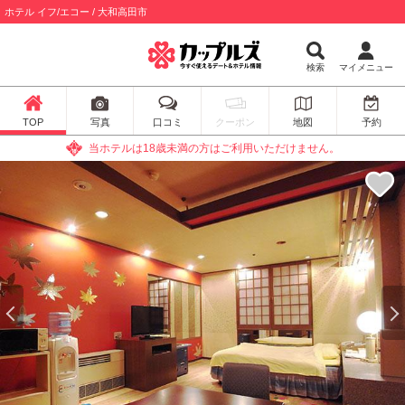
ホテル イフ/エコー / 大和高田市
検索
マイメニュー
TOP
写真
口コミ
クーポン
地図
予約
当ホテルは18歳未満の方はご利用いただけません。