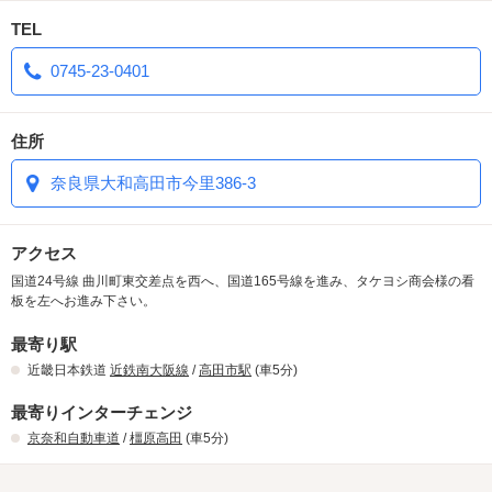
【店長からのご提案】
TEL
素泊まりプランには貸出サービス、フードサービスが一切ないの
で、充電器を持ってきて、近所のコスモスやイオンでお菓子やジュ
0745-23-0401
ースをいっぱい買い込んでから来てね！！
忘れた人はあとで買いに行くことも出来るよ！！(フロントにご連絡
下さいませ。)
住所
スタッフ一同、皆様のご来店をお待ちしております。
奈良県大和高田市今里386-3
アクセス
国道24号線 曲川町東交差点を西へ、国道165号線を進み、タケヨシ商会様の看
板を左へお進み下さい。
最寄り駅
近畿日本鉄道
近鉄南大阪線
/
高田市駅
(車5分)
最寄りインターチェンジ
京奈和自動車道
/
橿原高田
(車5分)