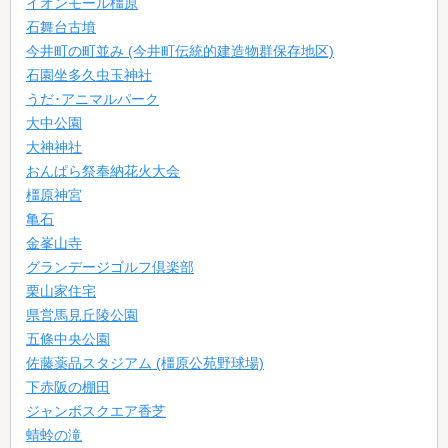
イオンモール橿原
石舞台古墳
今井町の町並み (今井町伝統的建造物群保存地区)
石園坐多久虫玉神社
うだ･アニマルパーク
大中公園
大神神社
おんぱら祭奉納花火大会
橿原神宮
亀石
金峯山寺
グランデージゴルフ倶楽部
栗山家住宅
県営馬見丘陵公園
五條中央公園
佐藤薬品スタジアム (橿原公苑野球場)
下赤阪の棚田
ジャンボスクエア香芝
蜻蛉の滝