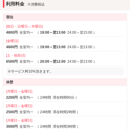
★コンドーム
パーティルーム
鏡張り
※一部
※一部
利用料金
※消費税込
★電マ
サービス
★バイブ
宿泊
★その他ジョークグッズ
ルームサービス
女子会
★元気が出るサプリメント
[祝日・日曜日～木曜日]
その他
4800円
全室均一
（
19:00～翌13:00
24:00～翌15:00
）
ワンガレージ
[金曜日]
4800円
全室均一
（
19:00～翌13:00
24:00～翌13:00
）
[土・祝前日]
6500円
全室均一
（
20:00～翌12:00
24:00～翌13:00
）
※サービス料10%頂きます。
休憩
[月曜日～金曜日]
2200円
全室均一
（
24時間
滞在時間90分
）
[月曜日～金曜日]
2500円
全室均一
（
24時間
滞在時間2時間
）
[月曜日～金曜日]
3000円
全室均一
（
24時間
滞在時間3時間
）