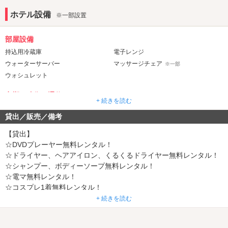
ホテル設備
※一部設置
部屋設備
持込用冷蔵庫
電子レンジ
ウォーターサーバー
マッサージチェア
※一部
ウォシュレット
音響・映像・通信
+ 続きを読む
VOD
Wi-Fi
貸出／販売／備考
Android充電器
iPhone充電器
※一部
※一部
【貸出】
アメニティ
☆DVDプレーヤー無料レンタル！
セレクトシャンプー
カールドライヤー
※一部
※一部
☆ドライヤー、ヘアアイロン、くるくるドライヤー無料レンタル！
ヘアアイロン
電気マッサージ器
※一部
※一部
☆シャンプー、ボディーソープ無料レンタル！
コスプレ
☆電マ無料レンタル！
※一部
☆コスプレ1着無料レンタル！
部屋タイプ
【販売】
+ 続きを読む
和室
★コンタクトケースと保存液のセット
SMルーム
※一部
※一部
★ピンクローター
3名以上利用可
1名利用可