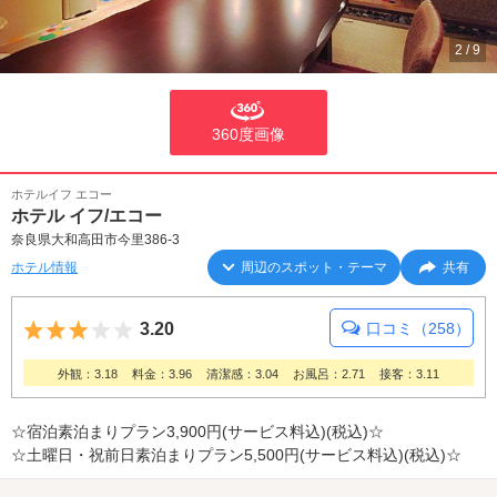
2
/
9
360度画像
ホテルイフ エコー
ホテル イフ/エコー
奈良県大和高田市今里386-3
ホテル情報
周辺のスポット・テーマ
共有
5つ星のうち3
3.20
口コミ（258）
外観：3.18
料金：3.96
清潔感：3.04
お風呂：2.71
接客：3.11
☆宿泊素泊まりプラン3,900円(サービス料込)(税込)☆
☆土曜日・祝前日素泊まりプラン5,500円(サービス料込)(税込)☆