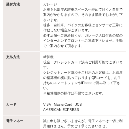
受付方法
ガレージ
お車をお部屋の駐車スペースへ停めて頂くと自動で
案内がかかりますので、そのまま階段でお上がり下
さいませ。
徒歩、自転車、バイクのお客様はセンサーが正常に
作動しない場合がございます。
必ず店舗へご連絡頂くか、ガレージ入口付近の壁の
インターホンでフロントへご連絡下さいませ。手動
でご案内させて頂きます。
支払方法
精算機
現金、クレジットカード決済ご利用可能でございま
す。
クレジットカード決済をご利用のお客様は、お部屋
の精算機の横に貼っておりますQRコードを、お手
持ちのスマートフォンやiPhoneで読み取って下さ
い。
※精算機側の操作は不要でございます。
カード
VISA
MasterCard
JCB
AMERICAN EXPRESS
電子マネー
誠に申し訳ございませんが、電子マネーは一切ご利
用頂けません。予めご了承くださいませ。