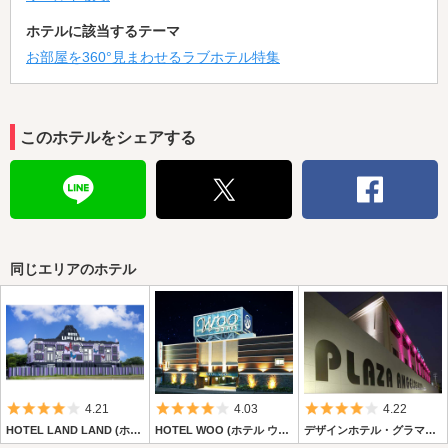
ホテルに該当するテーマ
お部屋を360°見まわせるラブホテル特集
このホテルをシェアする
同じエリアのホテル
5つ星のうち4
5つ星のうち4
5つ星のうち4
4.21
4.03
4.22
HOTEL LAND LAND (ホテル ランド ランド)
HOTEL WOO (ホテル ウー)
デザインホテル・グラマーラ【プラザアンジェログループ】