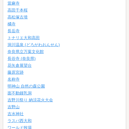
當麻寺
高田千本桜
高松塚古墳
橘寺
長岳寺
トナリエ大和高田
洞川温泉 (どろがわおんせん)
奈良県立万葉文化館
長谷寺 (奈良県)
花矢倉展望台
藤原宮跡
名称寺
明神山 自然の森公園
面不動鍾乳洞
吉野川祭り 納涼花火大会
吉野山
吉水神社
ラスパ西大和
ワールド牧場