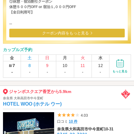
①休憩・宿泊割引クーポン
休憩５００円OFF or 宿泊１,０００円OFF
【全日利用可】
...
クーポン内容をもっと見る
カップルズ予約
金
土
日
月
火
水
7
8
9
10
11
12
8/
-
-
-
-
-
-
もっと見る
ジャンボスクエア香芝から5.9km
奈良県 大和高田市中今里町
HOTEL WOO (ホテル ウー)
5つ星のうち4
4.03
口コミ
10 件
奈良県大和高田市中今里町10-31