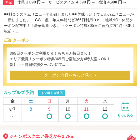
休憩
2,890 円 ～
サービスタイム
4,390 円 ～
宿泊
4,990 円 ～
料金
■■料金システムリニューアル致しました■■ 美味しい！ウェルカムメニューが
一新しました。 ・GW・盆・年末年始など365日利用ＯＫ ・地域NO１休憩ク
ーポン配布中！！豪華食事つき。 ・クーポン特典365日ご宿泊夕方4時～OK土
祝前・...
クーポン
365日クーポンご利用ＯＫ！もちろん特日ＯＫ！
エリア最長！クーポン特典365日ご宿泊夕方4時入室～OK！
新】土・特日特別クーポンにて...
クーポン内容をもっと見る
カップルズ予約
インボイス対応
金
土
日
月
火
水
7
8
9
10
11
12
8/
-
-
もっと見る
ジャンボスクエア香芝から2.7km