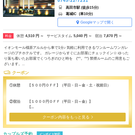
0745-22-7231
高田市駅 (徒歩15分)
葛城IC
(車10分)
Googleマップで開く
休憩
4,510 円 ～
サービスタイム
5,040 円 ～
宿泊
7,870 円 ～
料金
イオンモール橿原アルルから車で1分♪ 気軽に利用できるワンルームワンガレ
ージのプチホテルです。 ガレージからすぐにお部屋にチェックイン☆ ゆった
り落ち着いたお部屋でくつろぎのひと時を (*^。^*) 禁煙ルームのご用意もご
ざいます。...
クーポン
①休憩 【５００円ＯＦＦ】（平日・日～金・土・祝前日）
②宿泊 【１０００円ＯＦＦ（平日・日～金）】
【...
クーポン内容をもっと見る
カップルズ予約
インボイス対応