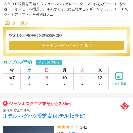
＆ＶＯＤ設備を完備！ ワンルームワンガレージタイプでお忍びデートにも最
適！イオンモール橿原アルルのすぐそばに立地するデザインホテル。ＬＥＤで
ライトアップされた外観はと...
クーポン
宿泊1,000円OFF | 休憩500円OFF
クーポン内容をもっと見る
カップルズ予約
インボイス対応
金
土
日
月
火
水
7
8
9
10
11
12
8/
-
-
-
-
-
-
もっと見る
ジャンボスクエア香芝から2.8km
奈良県 香芝市今泉
ホテル ハグハグ香芝店 (ホテル 旧ラピ)
5つ星のうち3
3.42