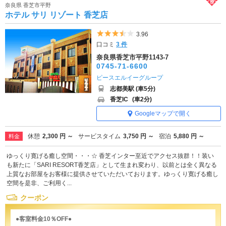
奈良県 香芝市平野
ホテル サリ リゾート 香芝店
5つ星のうち3.5
3.96
口コミ
3 件
奈良県香芝市平野1143-7
0745-71-6600
ピースエルイーグループ
志都美駅 (車5分)
香芝IC
(車2分)
Googleマップで開く
休憩
2,300 円 ～
サービスタイム
3,750 円 ～
宿泊
5,880 円 ～
料金
ゆっくり寛げる癒し空間・・・☆ 香芝インター至近でアクセス抜群！！装い
も新たに「SARI RESORT香芝店」として生まれ変わり、以前とは全く異なる
上質なお部屋をお客様に提供させていただいております。ゆっくり寛げる癒し
空間を是非、ご利用く...
クーポン
●客室料金10％OFF●