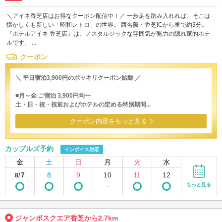
＼アイネ香芝店はお得なクーポン配信中！／ 一歩足を踏み入れれば、そこは
懐かしくも新しい「昭和レトロ」の世界。 西名阪・香芝ICから車で約3分。
『ホテルアイネ 香芝店』は、ノスタルジックな雰囲気が魅力の隠れ家的ホテ
ルです。 ...
クーポン
＼ 平日宿泊3,900円のポッキリクーポン始動 ／
■月～金 ご宿泊 3,900円均一
土・日・祝・祝前およびホテルの定める特別期間...
クーポン内容をもっと見る
カップルズ予約
インボイス対応
金
土
日
月
火
水
7
8
9
10
11
12
8/
-
もっと見る
ジャンボスクエア香芝から2.7km