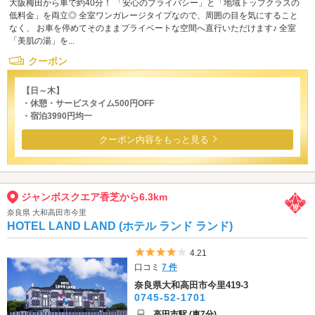
大阪梅田から車で約40分！ 「安心のプライバシー」と「地域トップクラスの
低料金」を両立◎ 全室ワンガレージタイプなので、周囲の目を気にすること
なく、 お車を停めてそのままプライベートな空間へ直行いただけます♪ 全室
「美肌の湯」を...
クーポン
【日～木】
・休憩・サービスタイム500円OFF
・宿泊3990円均一
クーポン内容をもっと見る
ジャンボスクエア香芝から6.3km
奈良県 大和高田市今里
HOTEL LAND LAND (ホテル ランド ランド)
5つ星のうち4
4.21
口コミ
7 件
奈良県大和高田市今里419-3
0745-52-1701
高田市駅 (車7分)