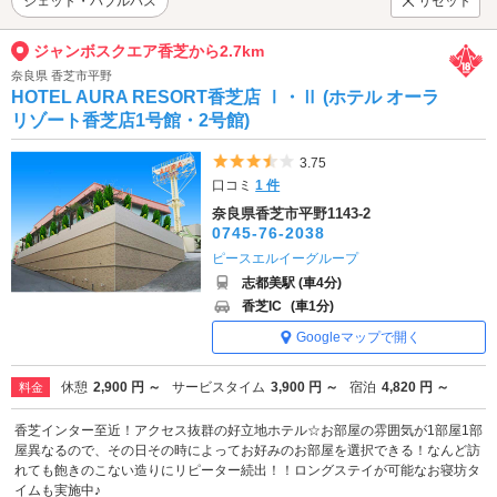
ジェット・バブルバス
リセット
ジャンボスクエア香芝から2.7km
奈良県 香芝市平野
HOTEL AURA RESORT香芝店 Ⅰ・Ⅱ (ホテル オーラ
リゾート香芝店1号館・2号館)
5つ星のうち3.5
3.75
口コミ
1 件
奈良県香芝市平野1143-2
0745-76-2038
ピースエルイーグループ
志都美駅 (車4分)
香芝IC
(車1分)
Googleマップで開く
休憩
2,900 円 ～
サービスタイム
3,900 円 ～
宿泊
4,820 円 ～
料金
香芝インター至近！アクセス抜群の好立地ホテル☆お部屋の雰囲気が1部屋1部
屋異なるので、その日その時によってお好みのお部屋を選択できる！なんど訪
れても飽きのこない造りにリピーター続出！！ロングステイが可能なお寝坊タ
イムも実施中♪