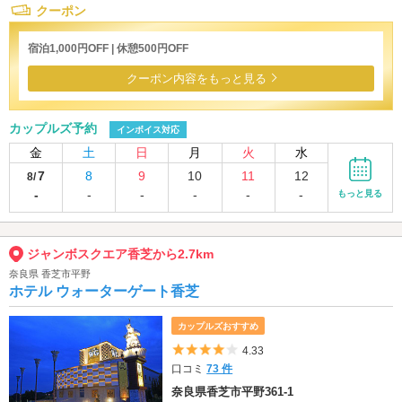
クーポン
宿泊1,000円OFF | 休憩500円OFF
クーポン内容をもっと見る
カップルズ予約
インボイス対応
金
土
日
月
火
水
7
8
9
10
11
12
8/
-
-
-
-
-
-
もっと見る
ジャンボスクエア香芝から2.7km
奈良県 香芝市平野
ホテル ウォーターゲート香芝
カップルズおすすめ
5つ星のうち4
4.33
口コミ
73 件
奈良県香芝市平野361-1