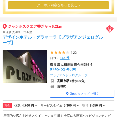
クーポン内容をもっと見る
ジャンボスクエア香芝から6.2km
奈良県 大和高田市今里
デザインホテル・グラマーラ【プラザアンジェログル
ープ】
5つ星のうち4
4.22
口コミ
165 件
奈良県大和高田市今里386-4
0745-52-0090
プラザアンジェログループ
高田市駅 (徒歩20分)
葛城IC
Googleマップで開く
休憩
4,700 円 ～
サービスタイム
5,300 円 ～
宿泊
8,050 円 ～
料金
圧倒的な広さを誇るスタイリッシュ空間！ 全室に大画面ハイビジョンテレビ