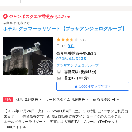
ジャンボスクエア香芝から2.7km
奈良県 香芝市平野
ホテル グラマーラリゾート【プラザアンジェログループ】
5つ星のうち3.5
3.72
口コミ
9 件
奈良県香芝市平野361-9
0745-44-3238
プラザアンジェログループ
志都美駅 (徒歩15分)
香芝IC
(車1分)
Googleマップで開く
休憩
2,540 円 ～
サービスタイム
4,540 円 ～
宿泊
5,090 円 ～
料金
【2024年12月24日（火）～2025年1月4日（土）まで特別にクーポンご利用出
来ます！】 奈良県香芝市、西名阪自動車道香芝インターすぐの人気ホテル、
ホテルグラマーラリゾート。客室には大画面TV、ブルーレイDVDデッキ、
1000タイトル...