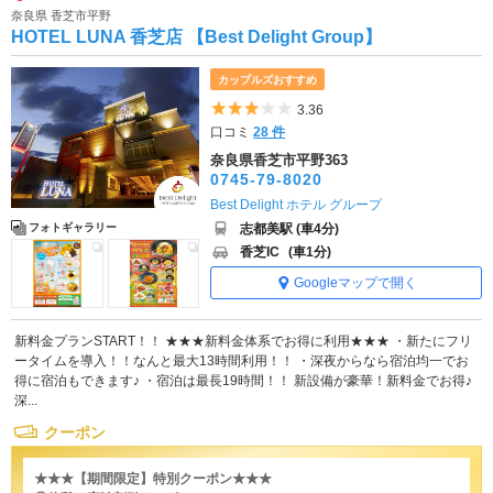
奈良県 香芝市平野
HOTEL LUNA 香芝店 【Best Delight Group】
カップルズおすすめ
5つ星のうち3
3.36
口コミ
28 件
奈良県香芝市平野363
0745-79-8020
Best Delight ホテル グループ
志都美駅 (車4分)
フォトギャラリー
香芝IC
(車1分)
Googleマップで開く
新料金プランSTART！！ ★★★新料金体系でお得に利用★★★ ・新たにフリ
ータイムを導入！！なんと最大13時間利用！！ ・深夜からなら宿泊均一でお
得に宿泊もできます♪ ・宿泊は最長19時間！！ 新設備が豪華！新料金でお得♪
深...
クーポン
★★★【期間限定】特別クーポン★★★