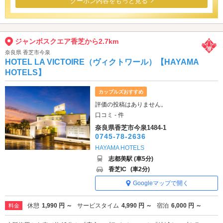
クーポン内容をもっと見る
ジャンボスクエア香芝から2.7km
奈良県 香芝市今泉
HOTEL LA VICTOIRE（ヴィクトワール）【HAYAMA
HOTELS】
カップルズおすすめ
評価の投稿はありません。
口コミ - 件
奈良県香芝市今泉1484-1
0745-78-2636
HAYAMA HOTELS
志都美駅 (車5分)
香芝IC
(車2分)
Googleマップで開く
休憩
1,990 円 ～
サービスタイム
4,990 円 ～
宿泊
6,000 円 ～
料金