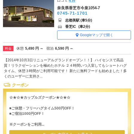
口コミ
4 件
奈良県香芝市今泉1054-7
0745-71-1701
志都美駅 (車5分)
香芝IC
(車2分)
Googleマップで開く
休憩
5,490 円 ～
宿泊
6,590 円 ～
料金
【2014年10月3日リニューアルグランドオープン！！】 ハイセンスで高品
質！リラクゼーションを極めたホテル ２４時間いつ入室してもショートハグ
タイム、休憩３時間がご利用可能です！ 新たに無料フードも始めました！多
くのユーザーに支持さ...
クーポン
☆★☆★カップルズクーポン★☆★☆
■ご休憩・フリーハグタイム500円OFF！
■ご宿泊1000円OFF！
※クーポンをご利用...