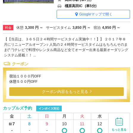
橿原高田IC
(車5分)
Googleマップで開く
休憩
3,300 円 ～
サービスタイム
3,850 円 ～
宿泊
4,950 円 ～
料金
【【当店は、３６５日２４時間サービスタイム実施中！！】】 ２０１７年８
月にリニューアルオープン♪ 人気の２４時間サービスタイムはもちろんそのま
ま(^.^)テレビで料理やレンタル商品など全てオーダー出来る最新オーダリング
システム搭載！！ ...
クーポン
宿泊１０００円OFF
休憩５００円OFF
クーポン内容をもっと見る
カップルズ予約
インボイス対応
金
土
日
月
火
水
7
8
9
10
11
12
8/
-
-
-
もっと見る