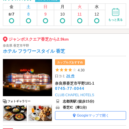
金
土
日
月
火
水
7
8
9
10
11
12
8/
もっと見る
ジャンボスクエア香芝から2.9km
奈良県 香芝市平野
ホテル フラワースタイル 香芝
カップルズおすすめ
5つ星のうち4
4.30
口コミ
26 件
奈良県香芝市平野181-1
0745-77-0044
CLUB CHAPEL HOTELS
志都美駅 (徒歩15分)
フォトギャラリー
香芝IC
(車1分)
Googleマップで開く