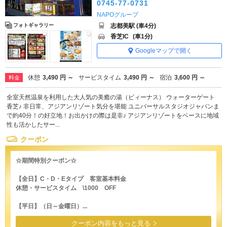
0745-77-0731
NAPOグループ
志都美駅 (車4分)
フォトギャラリー
香芝IC
(車1分)
Googleマップで開く
休憩
3,490 円 ～
サービスタイム
3,490 円 ～
宿泊
3,600 円 ～
料金
全室天然温泉を利用した大人気の美癒の湯（ビィーナス） ウォーターゲート
香芝♪ 非日常、アジアンリゾート気分を堪能 ユニバーサルスタジオジャパンま
で約40分！の好立地！お出かけの際は是非♪ アジアンリゾートをベースに地域
性も活かしたサー...
クーポン
☆期間特別クーポン☆
【全日】C・D・Eタイプ 客室基本料金
休憩・サービスタイム \1000 OFF
【平日】（日～金曜日）...
クーポン内容をもっと見る