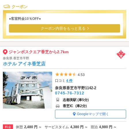
クーポン
●客室料金10％OFF●
クーポン内容をもっと見る
ジャンボスクエア香芝から2.7km
奈良県 香芝市平野
ホテル アイネ香芝店
5つ星のうち4.5
4.53
口コミ
4 件
奈良県香芝市平野1142-2
0745-76-7312
志都美駅 (車5分)
香芝IC
(車2分)
Googleマップで開く
休憩
2,480 円 ～
サービスタイム
4,380 円 ～
宿泊
4,980 円 ～
料金