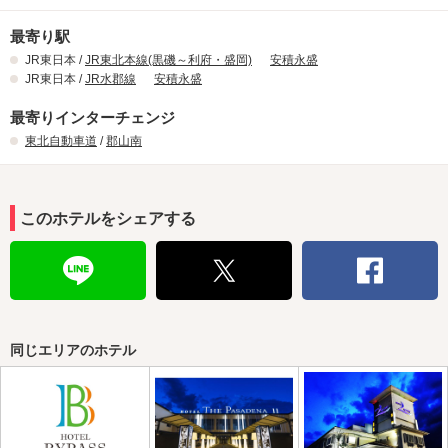
最寄り駅
JR東日本 /
JR東北本線(黒磯～利府・盛岡)
安積永盛
JR東日本 /
JR水郡線
安積永盛
最寄りインターチェンジ
東北自動車道
/
郡山南
このホテルをシェアする
同じエリアのホテル