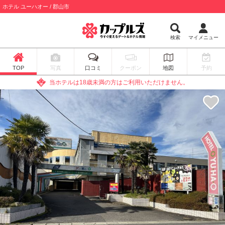
ホテル ユーハオー / 郡山市
検索
マイメニュー
TOP
写真
口コミ
クーポン
地図
予約
当ホテルは18歳未満の方はご利用いただけません。