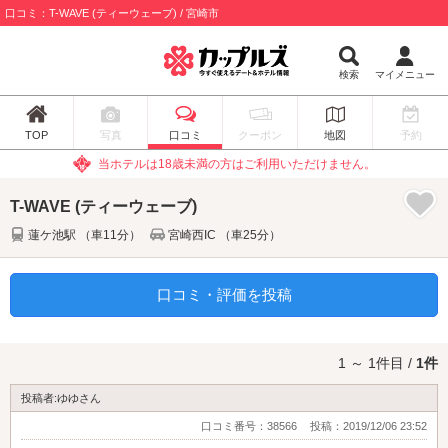
口コミ：T-WAVE (ティーウェーブ) / 宮崎市
検索
マイメニュー
TOP
写真
口コミ
クーポン
地図
予約
当ホテルは18歳未満の方はご利用いただけません。
T-WAVE (ティーウェーブ)
蓮ケ池駅 （車11分）
宮崎西IC （車25分）
口コミ・評価を投稿
1 ～ 1件目 /
1件
投稿者:ゆゆさん
口コミ番号：38566
投稿：2019/12/06 23:52