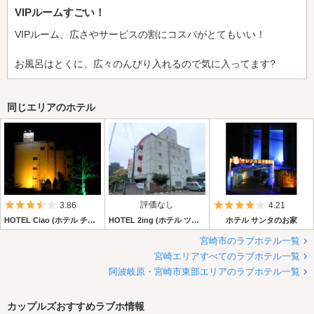
VIPルームすごい！
VIPルーム、広さやサービスの割にコスパがとてもいい！
お風呂はとくに、広々のんびり入れるので気に入ってます?
同じエリアのホテル
5つ星のうち3.5
評価なし
5つ星のうち4
3.86
4.21
HOTEL Ciao (ホテル チャオ)
HOTEL 2ing (ホテル ツーイング)
ホテル サンタのお家
宮崎市のラブホテル一覧
宮崎エリアすべてのラブホテル一覧
阿波岐原・宮崎市東部エリアのラブホテル一覧
カップルズおすすめラブホ情報