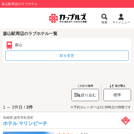
森山駅周辺のラブホテル
検索
マイメニュー
森山駅周辺のラブホテル一覧
森山
駅を変更
こだわり条件
並び替え
絞り込む
標準
1 ～ 2件目 /
2件
※予約カレンダーは11:30時点の情報です
長崎県 諫早市松里町
ホテル マリンビーチ