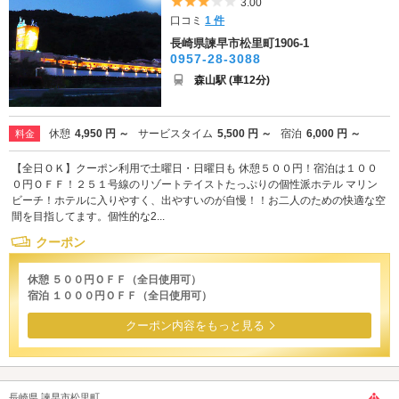
5つ星のうち3
3.00
口コミ
1 件
長崎県諫早市松里町1906-1
0957-28-3088
森山駅 (車12分)
休憩
4,950 円 ～
サービスタイム
5,500 円 ～
宿泊
6,000 円 ～
料金
【全日ＯＫ】クーポン利用で土曜日・日曜日も 休憩５００円！宿泊は１００
０円ＯＦＦ！２５１号線のリゾートテイストたっぷりの個性派ホテル マリン
ビーチ！ホテルに入りやすく、出やすいのが自慢！！お二人のための快適な空
間を目指してます。個性的な2...
クーポン
休憩 ５００円ＯＦＦ（全日使用可）
宿泊 １０００円ＯＦＦ（全日使用可）
クーポン内容をもっと見る
長崎県 諫早市松里町