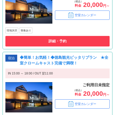
（税込）
20,000
料金
円～
空室カレンダー
現地決済
朝食あり
詳細・予約
◆簡単！お気軽！◆徳島観光ピッタリプラン ★全
宿泊
室クロームキャスト完備で満喫！
IN 15:00 ～ 18:00 / OUT 翌11:00
ご利用日未指定
（税込）
20,000
料金
円～
空室カレンダー