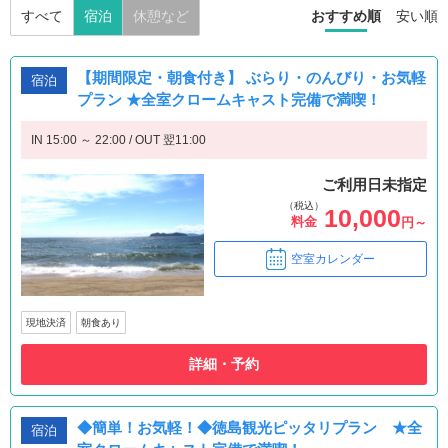
すべて
宿泊
休憩など
おすすめ順
安い順
【期間限定・朝食付き】 ぶらり・のんびり・お気軽
宿泊
プラン ★全室クロームキャスト完備で満喫！
IN 15:00 ～ 22:00 / OUT 翌11:00
ご利用日未指定
（税込）
10,000
料金
円～
空室カレンダー
現地決済
朝食あり
詳細・予約
◆簡単！お気軽！◆徳島観光ピッタリプラン ★全
宿泊