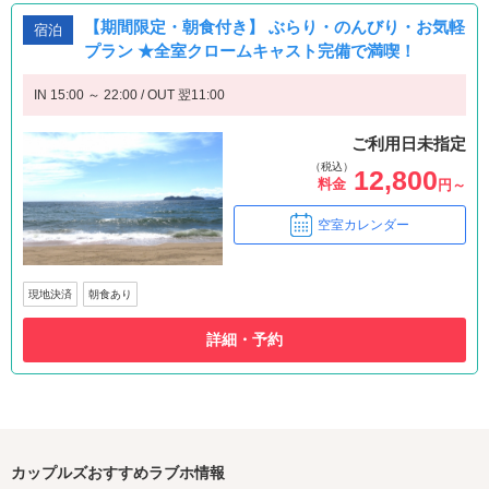
【期間限定・朝食付き】 ぶらり・のんびり・お気軽
宿泊
プラン ★全室クロームキャスト完備で満喫！
IN 15:00 ～ 22:00 / OUT 翌11:00
ご利用日未指定
（税込）
12,800
料金
円～
空室カレンダー
現地決済
朝食あり
詳細・予約
カップルズおすすめラブホ情報