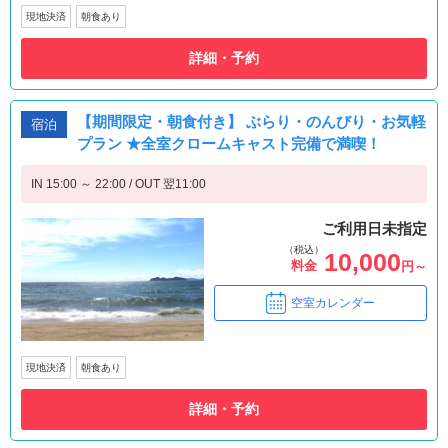
現地決済
朝食あり
詳細・予約
【期間限定・朝食付き】 ぶらり・のんびり・お気軽
宿泊
プラン ★全室クロームキャスト完備で満喫！
IN 15:00 ～ 22:00 / OUT 翌11:00
ご利用日未指定
（税込）
10,000
料金
円～
空室カレンダー
現地決済
朝食あり
詳細・予約