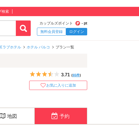
プ検索
カップルズポイント
- pt
無料会員登録
ログイン
区ラブホテル
ホテル パルコ
プラン一覧
5つ星のうち3.5
3.71
(
65件
)
お気に入りに追加
地図
予約