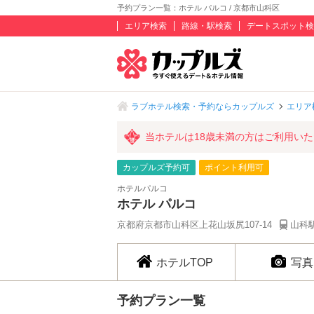
予約プラン一覧：ホテル パルコ / 京都市山科区
エリア検索
路線・駅検索
デートスポット検
ラブホテル検索・予約ならカップルズ
エリア
当ホテルは18歳未満の方はご利用い
カップルズ予約可
ポイント利用可
ホテルパルコ
ホテル パルコ
京都府京都市山科区上花山坂尻107-14
山科駅
ホテルTOP
写真
予約プラン一覧