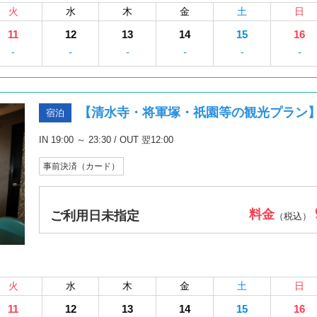
火
水
木
金
土
日
11
12
13
14
15
16
-
-
-
-
-
-
【清水寺・将軍塚・祇園等の観光プラン
宿泊
IN 19:00 ～ 23:30 / OUT 翌12:00
事前決済（カード）
料金
ご利用日未指定
（税込）
火
水
木
金
土
日
11
12
13
14
15
16