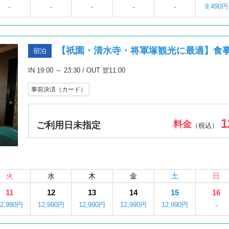
-
-
-
-
-
9,490円
【祇園・清水寺・将軍塚観光に最適】食
宿泊
IN 19:00 ～ 23:30 / OUT 翌11:00
事前決済（カード）
1
料金
ご利用日未指定
（税込）
火
水
木
金
土
日
11
12
13
14
15
16
12,990円
12,990円
12,990円
12,990円
12,990円
-