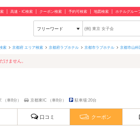
索
高速・IC検索
クーポン検索
予約可検索
地図検索
ホテルグルー
フリーワード
検索
京都府 エリア検索
京都府ラブホテル
京都市ラブホテル
京都市山科
ただけません。
 （車8分）
京都東IC （車8分）
駐車場:20台
口コミ
クーポン