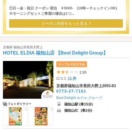
①日～金・祝日 クーポン 宿泊 ￥5000- (18時～チェックインOK)
※モーニングセットご希望の場合は1つ...
クーポン内容をもっと見る
京都府 福知山市長田大野上
HOTEL ELDIA 福知山店 【Best Delight Group】
カップルズおすすめ
5つ星のうち2.5
2.95
口コミ
11 件
京都府福知山市長田大野上2093-83
0773-27-7161
Best Delight ホテル グループ
福知山駅 (車15分)
フォトギャラリー
福知山IC
(車2分)