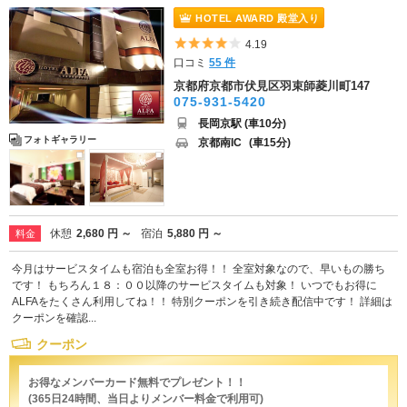
HOTEL AWARD 殿堂入り
5つ星のうち4
4.19
口コミ
55 件
京都府京都市伏見区羽束師菱川町147
075-931-5420
長岡京駅 (車10分)
フォトギャラリー
京都南IC
(車15分)
休憩
2,680 円 ～
宿泊
5,880 円 ～
料金
今月はサービスタイムも宿泊も全室お得！！ 全室対象なので、早いもの勝ち
です！ もちろん１８：００以降のサービスタイムも対象！ いつでもお得に
ALFAをたくさん利用してね！！ 特別クーポンを引き続き配信中です！ 詳細は
クーポンを確認...
クーポン
お得なメンバーカード無料でプレゼント！！
(365日24時間、当日よりメンバー料金で利用可)