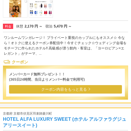
休憩
2,170 円 ～
宿泊
5,470 円 ～
料金
ワンルームワンガレージ！ プライベート重視のカップルにもオススメ☆ 今な
ら！オトクに使えるクーポン券配信中！今すぐチェック☆ウェディング会場を
モチーフに作られたホテル!! 高級感が漂う館内・客室は、「ヨーロピアン×エ
レガント」がテーマ、...
クーポン
メンバーカード無料プレゼント！！
(365日24時間、当日よりメンバー料金で利用可)
クーポン内容をもっと見る
京都府 京都市伏見区羽束師菱川町
HOTEL ALFA LUXURY SWEET (ホテル アルファラグジュ
アリースイート)