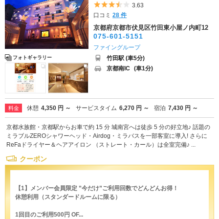
5つ星のうち3.5
3.63
口コミ
28 件
京都府京都市伏見区竹田東小屋ノ内町12
075-601-5151
ファイングループ
竹田駅 (車5分)
フォトギャラリー
京都南IC
(車1分)
休憩
4,350 円 ～
サービスタイム
6,270 円 ～
宿泊
7,430 円 ～
料金
京都水族館・京都駅からお車で約 15 分 城南宮へは徒歩 5 分の好立地♪ 話題の
ミラブルZEROシャワーヘッド・Airdog・ミラバスを一部客室に導入! さらに
ReFaドライヤー＆ヘアアイロン （ストレート・カール）は全室完備♪ ...
クーポン
【1】メンバー会員限定 ”今だけ”ご利用回数でどんどんお得！
休憩利用（スタンダードルームに限る）
1回目のご利用500円 OF...