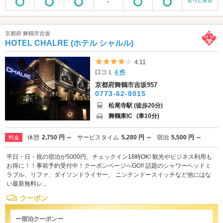
-
もっと見る
京都府 舞鶴市吉坂
HOTEL CHALRE (ホテル シャルル)
5つ星のうち4
4.11
口コミ
4 件
京都府舞鶴市吉坂957
0773-62-8015
松尾寺駅 (徒歩20分)
舞鶴東IC
(車10分)
休憩
2,750 円 ～
サービスタイム
5,280 円 ～
宿泊
5,500 円 ～
料金
平日・日・祝の宿泊が5000円。チェックイン18時OK! 観光やビジネス利用も
お得に！！事前予約受付中！クーポンページへGO!! 話題のシャワーヘッドミ
ラブル、リファ、ダイソンドライヤー、 ニンテンドースイッチなど他にはな
い最新無料レ...
クーポン
ー宿泊クーポンー