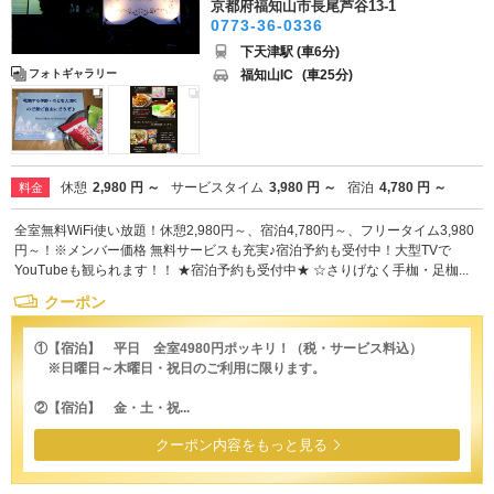
京都府福知山市長尾芦谷13-1
0773-36-0336
下天津駅 (車6分)
福知山IC
(車25分)
フォトギャラリー
休憩
2,980 円 ～
サービスタイム
3,980 円 ～
宿泊
4,780 円 ～
料金
全室無料WiFi使い放題！休憩2,980円～、宿泊4,780円～、フリータイム3,980
円～！※メンバー価格 無料サービスも充実♪宿泊予約も受付中！大型TVで
YouTubeも観られます！！ ★宿泊予約も受付中★ ☆さりげなく手枷・足枷...
クーポン
①【宿泊】 平日 全室4980円ポッキリ！（税・サービス料込）
※日曜日～木曜日・祝日のご利用に限ります。
②【宿泊】 金・土・祝...
クーポン内容をもっと見る