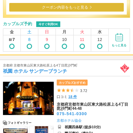
クーポン内容をもっと見る
カップルズ予約
今すぐ利用OK
金
土
日
月
火
水
7
8
9
10
11
12
8/
もっと見る
京都府 京都市東山区東大路松原上る4丁目毘沙門町
祇園 ホテル サンデーブランチ
カップルズおすすめ
5つ星のうち3.5
3.72
口コミ
18 件
京都府京都市東山区東大路松原上る4丁目
毘沙門町44-48
075-541-0300
京都ホテル協会
フォトギャラリー
祇園四条駅 (徒歩10分)