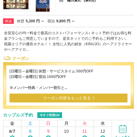
鴨川東IC
(車8分)
休憩
5,300 円 ～
宿泊
9,800 円 ～
料金
全室安心の均一料金で最高のコストパフォーマンス♪ ネット予約ではお得な料
金プランもご用意していますので、是非ネットでのご予約もご利用下さい。
祇園エリアの優良ホテル！！ 女性に人気の絹女（KINUJO）のヘアドライヤー
やヘアアイロ...
クーポン
[日曜日～金曜日] 休憩・サービスタイム 500円OFF
[日曜日～金曜日] 宿泊 1000円OFF
※メンバー特典・メンバー割引と...
クーポン内容をもっと見る
カップルズ予約
今すぐ利用OK
金
土
日
月
火
水
7
8
9
10
11
12
8/