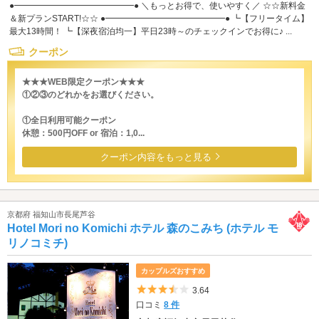
●━━━━━━━━━━━━━━● ＼もっとお得で、使いやすく／ ☆☆新料金
＆新プランSTART!☆☆ ●━━━━━━━━━━━━━━● ┗【フリータイム】
最大13時間！ ┗【深夜宿泊均一】平日23時～のチェックインでお得に♪ ...
クーポン
★★★WEB限定クーポン★★★
①②③のどれかをお選びください。
①全日利用可能クーポン
休憩：500円OFF or 宿泊：1,0...
クーポン内容をもっと見る
京都府 福知山市長尾芦谷
Hotel Mori no Komichi ホテル 森のこみち (ホテル モ
リノコミチ)
カップルズおすすめ
5つ星のうち3.5
3.64
口コミ
8 件