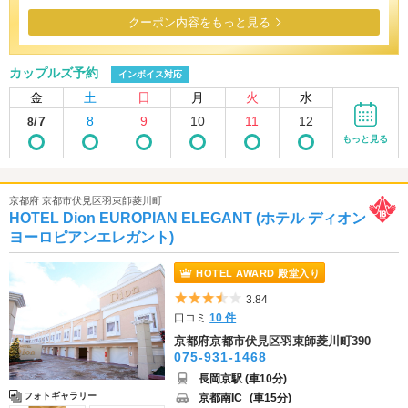
クーポン内容をもっと見る
カップルズ予約
インボイス対応
金
土
日
月
火
水
7
8
9
10
11
12
8/
もっと見る
京都府 京都市伏見区羽束師菱川町
HOTEL Dion EUROPIAN ELEGANT (ホテル ディオン
ヨーロピアンエレガント)
HOTEL AWARD 殿堂入り
5つ星のうち3.5
3.84
口コミ
10 件
京都府京都市伏見区羽束師菱川町390
075-931-1468
長岡京駅 (車10分)
フォトギャラリー
京都南IC
(車15分)