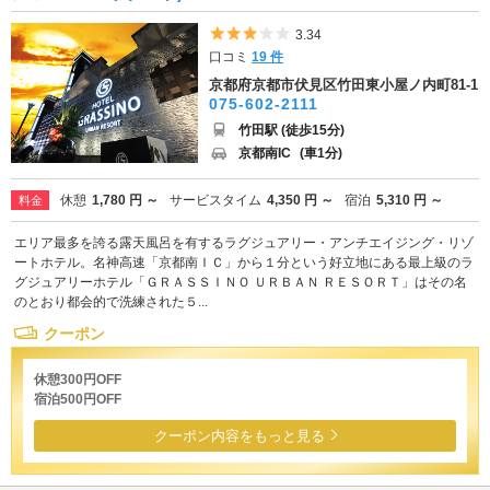
5つ星のうち3
3.34
口コミ
19 件
京都府京都市伏見区竹田東小屋ノ内町81-1
075-602-2111
竹田駅 (徒歩15分)
京都南IC
(車1分)
休憩
1,780 円 ～
サービスタイム
4,350 円 ～
宿泊
5,310 円 ～
料金
エリア最多を誇る露天風呂を有するラグジュアリー・アンチエイジング・リゾ
ートホテル。名神高速「京都南ＩＣ」から１分という好立地にある最上級のラ
グジュアリーホテル「ＧＲＡＳＳＩＮＯ ＵＲＢＡＮ ＲＥＳＯＲＴ」はその名
のとおり都会的で洗練された５...
クーポン
休憩300円OFF
宿泊500円OFF
クーポン内容をもっと見る