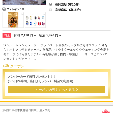
長岡京駅 (車10分)
フォトギャラリー
京都南IC
(車15分)
休憩
2,170 円 ～
宿泊
5,470 円 ～
料金
ワンルームワンガレージ！ プライベート重視のカップルにもオススメ☆ 今な
ら！オトクに使えるクーポン券配信中！今すぐチェック☆ウェディング会場を
モチーフに作られたホテル!! 高級感が漂う館内・客室は、「ヨーロピアン×エ
レガント」がテーマ、...
クーポン
メンバーカード無料プレゼント！！
(365日24時間、当日よりメンバー料金で利用可)
クーポン内容をもっと見る
京都府 京都市伏見区竹田東小屋ノ内町