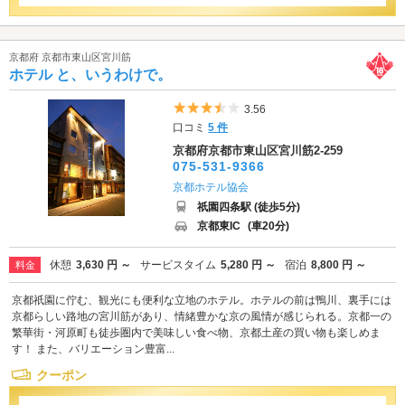
京都府 京都市東山区宮川筋
ホテル と、いうわけで。
5つ星のうち3.5
3.56
口コミ
5 件
京都府京都市東山区宮川筋2-259
075-531-9366
京都ホテル協会
祇園四条駅 (徒歩5分)
京都東IC
(車20分)
休憩
3,630 円 ～
サービスタイム
5,280 円 ～
宿泊
8,800 円 ～
料金
京都祇園に佇む、観光にも便利な立地のホテル。ホテルの前は鴨川、裏手には
京都らしい路地の宮川筋があり、情緒豊かな京の風情が感じられる。京都一の
繁華街・河原町も徒歩圏内で美味しい食べ物、京都土産の買い物も楽しめま
す！ また、バリエーション豊富...
クーポン