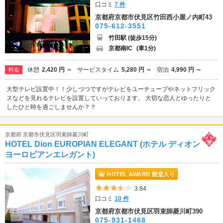
口コミ
7 件
京都府京都市伏見区竹田西小屋ノ内町43
075-612-3551
竹田駅 (徒歩15分)
京都南IC
(車1分)
休憩
2,420 円 ～
サービスタイム
5,280 円 ～
宿泊
4,990 円 ～
料金
大型テレビ設置中！！少しづつですがテレビをユーチューブやネットフリック
スなどを見れるテレビを設置していっております。 大切な恋人とゆったりと
したひと時を過ごしませんか？？
京都府 京都市伏見区羽束師菱川町
HOTEL Dion EUROPIAN ELEGANT (ホテル ディオン
ヨーロピアンエレガント)
HOTEL AWARD 殿堂入り
5つ星のうち3.5
3.84
口コミ
10 件
京都府京都市伏見区羽束師菱川町390
075-931-1468