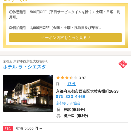
①休憩割引 500円OFF（平日サービスタイムを除く）土曜・日曜、利
用可。
②宿泊割引 1,000円OFF（金曜・土曜・祝前日及び年末...
クーポン内容をもっと見る
京都府 京都市西京区大枝沓掛町
ホテル ラ・シエスタ
5つ星のうち3.5
3.97
口コミ
17 件
京都府京都市西京区大枝沓掛町26-29
075-333-4466
京都ホテル協会
桂駅 (車15分)
沓掛IC
(車3分)
宿泊
5,500 円 ～
料金