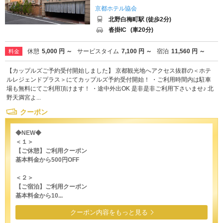
京都ホテル協会
北野白梅町駅 (徒歩2分)
沓掛IC
(車20分)
休憩
5,000 円 ～
サービスタイム
7,100 円 ～
宿泊
11,560 円 ～
料金
【カップルズご予約受付開始しました】 京都観光地へアクセス抜群の＜ホテ
ルレジェンドプラス＞にてカップルズ予約受付開始！ ・ご利用時間内は駐車
場も無料にてご利用頂けます！ ・途中外出OK 是非是非ご利用下さいませ♪ 北
野天満宮よ...
クーポン
◆NEW◆
＜１＞
【ご休憩】ご利用クーポン
基本料金から500円OFF
＜２＞
【ご宿泊】ご利用クーポン
基本料金から10...
クーポン内容をもっと見る