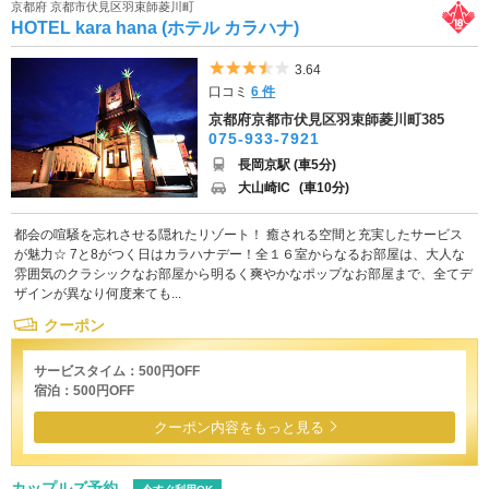
京都府 京都市伏見区羽束師菱川町
HOTEL kara hana (ホテル カラハナ)
5つ星のうち3.5
3.64
口コミ
6 件
京都府京都市伏見区羽束師菱川町385
075-933-7921
長岡京駅 (車5分)
大山崎IC
(車10分)
都会の喧騒を忘れさせる隠れたリゾート！ 癒される空間と充実したサービス
が魅力☆ 7と8がつく日はカラハナデー！全１６室からなるお部屋は、大人な
雰囲気のクラシックなお部屋から明るく爽やかなポップなお部屋まで、全てデ
ザインが異なり何度来ても...
クーポン
サービスタイム：500円OFF
宿泊：500円OFF
クーポン内容をもっと見る
カップルズ予約