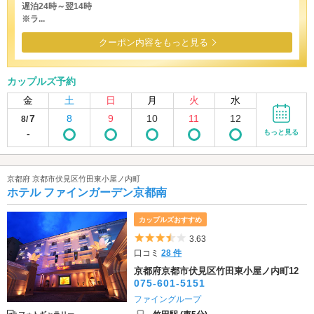
遅泊24時～翌14時
※ラ...
クーポン内容をもっと見る
カップルズ予約
金
土
日
月
火
水
7
8
9
10
11
12
8/
-
もっと見る
京都府 京都市伏見区竹田東小屋ノ内町
ホテル ファインガーデン京都南
カップルズおすすめ
5つ星のうち3.5
3.63
口コミ
28 件
京都府京都市伏見区竹田東小屋ノ内町12
075-601-5151
ファイングループ