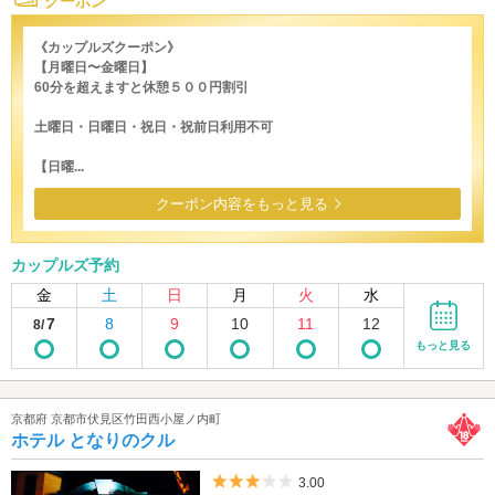
クーポン
《カップルズクーポン》
【月曜日〜金曜日】
60分を超えますと休憩５００円割引
土曜日・日曜日・祝日・祝前日利用不可
【日曜...
クーポン内容をもっと見る
カップルズ予約
金
土
日
月
火
水
7
8
9
10
11
12
8/
もっと見る
京都府 京都市伏見区竹田西小屋ノ内町
ホテル となりのクル
5つ星のうち3
3.00