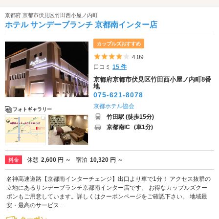
京都府 京都市伏見区竹田西小屋ノ内町
ホテル サンデーブランチ 京都南インター店
カップルズおすすめ
5つ星のうち4
4.09
口コミ
15 件
京都府京都市伏見区竹田西小屋ノ内町8番
地
075-621-8078
京都ホテル協会
フォトギャラリー
竹田駅 (徒歩15分)
京都南IC
(車1分)
休憩
2,600 円 ～
宿泊
10,320 円 ～
料金
名神高速道路【京都南インターチェンジ】出口より車で1分！ アクセス抜群の
立地にあるサンデーブランチ京都南インター店です。 お得なカップルズクー
ポンもご用意しています。詳しくはクーポンページをご確認下さい。 地域最
安・最高のサービス...