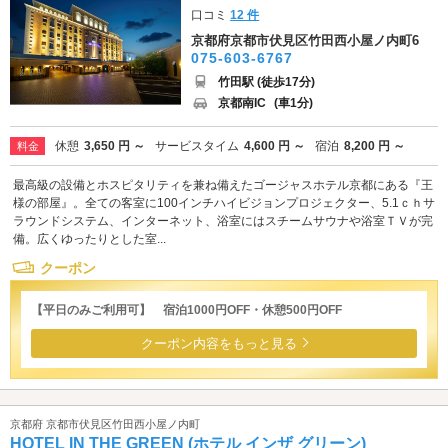
口コミ
12 件
京都府京都市伏見区竹田西小屋ノ内町6
075-603-6767
竹田駅 (徒歩17分)
京都南IC
(車1分)
休憩
3,650 円 ～
サービスタイム
4,600 円 ～
宿泊
8,200 円 ～
料金
最高級の設備とホスピタリティを兼ね備えたゴージャスホテル京都にある『王
様の部屋』。全ての客室に100インチハイビジョンプロジェクター、5.1ｃｈサ
ラウンドシステム、インターネット、浴室にはスチームサウナや浴室ＴＶが完
備。広くゆったりとした室...
クーポン
【平日のみご利用可】 宿泊1000円OFF・休憩500円OFF
クーポン内容をもっと見る
京都府 京都市伏見区竹田西小屋ノ内町
HOTEL IN THE GREEN (ホテル インザ グリーン)