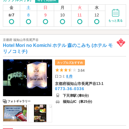
今すぐ利用OK
金
土
日
月
火
水
7
8
9
10
11
12
8/
もっと見る
京都府 福知山市長尾芦谷
Hotel Mori no Komichi ホテル 森のこみち (ホテル モ
リノコミチ)
カップルズおすすめ
5つ星のうち3.5
3.64
口コミ
8 件
京都府福知山市長尾芦谷13-1
0773-36-0336
下天津駅 (車6分)
福知山IC
(車25分)
フォトギャラリー