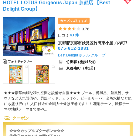
HOTEL LOTUS Gorgeous Japan 京都店 【Best
Delight Group】
カップルズおすすめ
5つ星のうち3.5
3.76
口コミ
43 件
京都府京都市伏見区竹田東小屋ノ内町3
075-612-1981
Best Delight ホテル グループ
竹田駅 (徒歩15分)
フォトギャラリー
京都南IC
(車1分)
★★★豪華絢爛な和の空間と設備が自慢★★★ プール、樽風呂、釜風呂、サ
ウナなど人気設備や、貝殻ベッド、カラオケ、ビールサーバ、金魚水槽など他
にも盛り沢山！ 入口付近の金剛力士像は圧巻です！！ 花魁テーマ、殿様テー
マや地獄テーマまで華や...
クーポン
☆☆☆カップルズクーポン☆☆☆