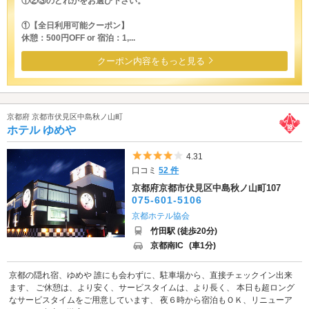
①②③のどれかをお選び下さい。
①【全日利用可能クーポン】
休憩：500円OFF or 宿泊：1,...
クーポン内容をもっと見る
京都府 京都市伏見区中島秋ノ山町
ホテル ゆめや
5つ星のうち4
4.31
口コミ
52 件
京都府京都市伏見区中島秋ノ山町107
075-601-5106
京都ホテル協会
竹田駅 (徒歩20分)
京都南IC
(車1分)
京都の隠れ宿、ゆめや 誰にも会わずに、駐車場から、直接チェックイン出来
ます、 ご休憩は、より安く、サービスタイムは、より長く、 本日も超ロング
なサービスタイムをご用意しています、 夜６時から宿泊もＯＫ、リニューア