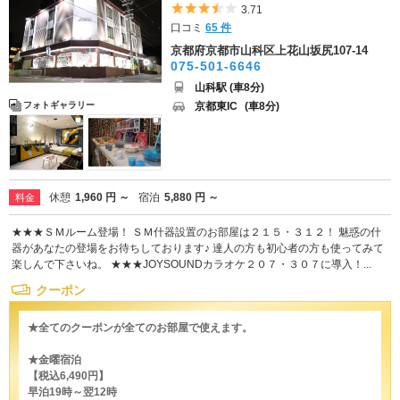
5つ星のうち3.5
3.71
口コミ
65 件
京都府京都市山科区上花山坂尻107-14
075-501-6646
山科駅 (車8分)
京都東IC
(車8分)
フォトギャラリー
休憩
1,960 円 ～
宿泊
5,880 円 ～
料金
★★★ＳＭルーム登場！ ＳＭ什器設置のお部屋は２１５・３１２！ 魅惑の什
器があなたの登場をお待ちしております♪ 達人の方も初心者の方も使ってみて
楽しんで下さいね。 ★★★JOYSOUNDカラオケ２０７・３０７に導入！...
クーポン
★全てのクーポンが全てのお部屋で使えます。
★金曜宿泊
【税込6,490円】
早泊19時～翌12時