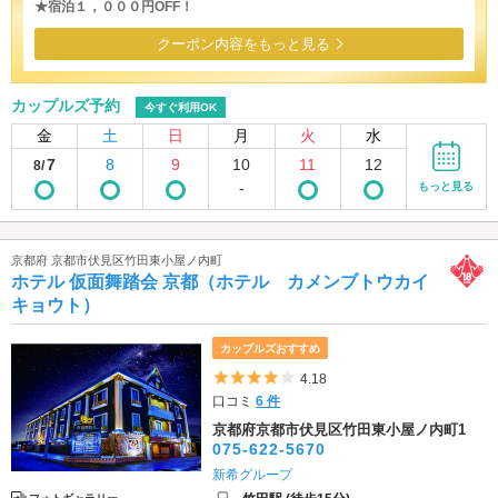
★宿泊１，０００円OFF！
クーポン内容をもっと見る
カップルズ予約
今すぐ利用OK
金
土
日
月
火
水
7
8
9
10
11
12
8/
-
もっと見る
京都府 京都市伏見区竹田東小屋ノ内町
ホテル 仮面舞踏会 京都（ホテル カメンブトウカイ
キョウト）
カップルズおすすめ
5つ星のうち4
4.18
口コミ
6 件
京都府京都市伏見区竹田東小屋ノ内町1
075-622-5670
新希グループ