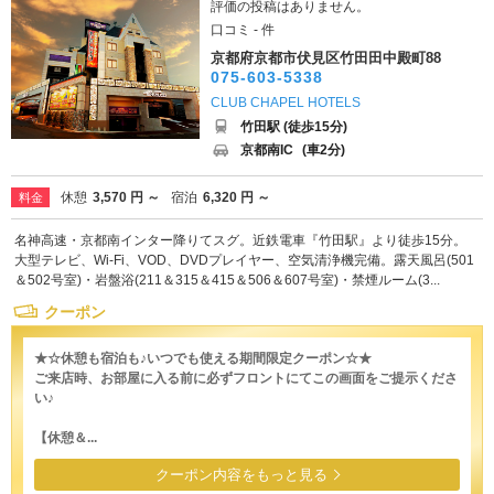
評価の投稿はありません。
口コミ - 件
京都府京都市伏見区竹田田中殿町88
075-603-5338
CLUB CHAPEL HOTELS
竹田駅 (徒歩15分)
京都南IC
(車2分)
休憩
3,570 円 ～
宿泊
6,320 円 ～
料金
名神高速・京都南インター降りてスグ。近鉄電車『竹田駅』より徒歩15分。
大型テレビ、Wi-Fi、VOD、DVDプレイヤー、空気清浄機完備。露天風呂(501
＆502号室)・岩盤浴(211＆315＆415＆506＆607号室)・禁煙ルーム(3...
クーポン
★☆休憩も宿泊も♪いつでも使える期間限定クーポン☆★
ご来店時、お部屋に入る前に必ずフロントにてこの画面をご提示くださ
い♪
【休憩＆...
クーポン内容をもっと見る