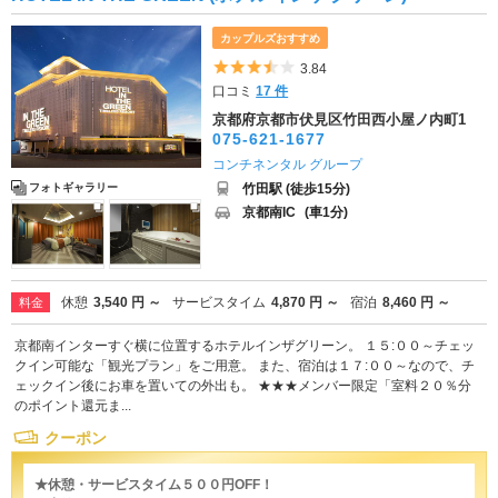
カップルズおすすめ
5つ星のうち3.5
3.84
口コミ
17 件
京都府京都市伏見区竹田西小屋ノ内町1
075-621-1677
コンチネンタル グループ
竹田駅 (徒歩15分)
フォトギャラリー
京都南IC
(車1分)
休憩
3,540 円 ～
サービスタイム
4,870 円 ～
宿泊
8,460 円 ～
料金
京都南インターすぐ横に位置するホテルインザグリーン。 １５:００～チェッ
クイン可能な「観光プラン」をご用意。 また、宿泊は１７:００～なので、チ
ェックイン後にお車を置いての外出も。 ★★★メンバー限定「室料２０％分
のポイント還元ま...
クーポン
★休憩・サービスタイム５００円OFF！