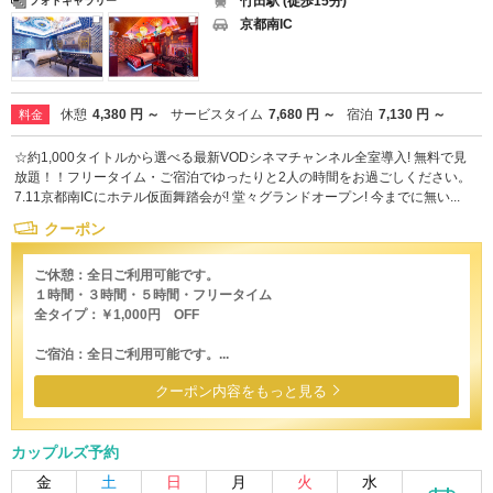
竹田駅 (徒歩15分)
フォトギャラリー
京都南IC
休憩
4,380 円 ～
サービスタイム
7,680 円 ～
宿泊
7,130 円 ～
料金
☆約1,000タイトルから選べる最新VODシネマチャンネル全室導入! 無料で見
放題！！フリータイム・ご宿泊でゆったりと2人の時間をお過ごしください。
7.11京都南ICにホテル仮面舞踏会が! 堂々グランドオープン! 今までに無い...
クーポン
ご休憩：全日ご利用可能です。
１時間・３時間・５時間・フリータイム
全タイプ：￥1,000円 OFF
ご宿泊：全日ご利用可能です。...
クーポン内容をもっと見る
カップルズ予約
金
土
日
月
火
水