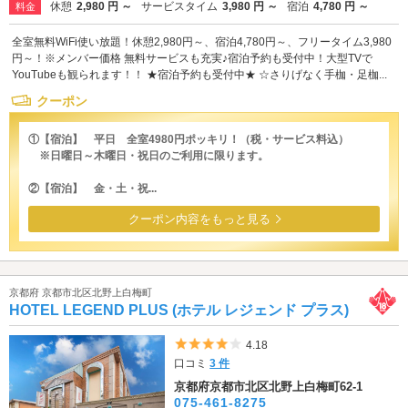
休憩
2,980 円 ～
サービスタイム
3,980 円 ～
宿泊
4,780 円 ～
料金
全室無料WiFi使い放題！休憩2,980円～、宿泊4,780円～、フリータイム3,980
円～！※メンバー価格 無料サービスも充実♪宿泊予約も受付中！大型TVで
YouTubeも観られます！！ ★宿泊予約も受付中★ ☆さりげなく手枷・足枷...
クーポン
①【宿泊】 平日 全室4980円ポッキリ！（税・サービス料込）
※日曜日～木曜日・祝日のご利用に限ります。
②【宿泊】 金・土・祝...
クーポン内容をもっと見る
京都府 京都市北区北野上白梅町
HOTEL LEGEND PLUS (ホテル レジェンド プラス)
5つ星のうち4
4.18
口コミ
3 件
京都府京都市北区北野上白梅町62-1
075-461-8275