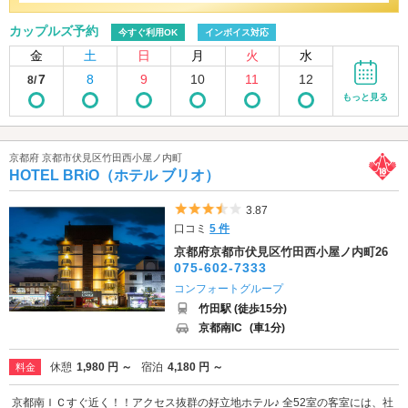
カップルズ予約
今すぐ利用OK
インボイス対応
金
土
日
月
火
水
7
8
9
10
11
12
8/
もっと見る
京都府 京都市伏見区竹田西小屋ノ内町
HOTEL BRiO（ホテル ブリオ）
5つ星のうち3.5
3.87
口コミ
5 件
京都府京都市伏見区竹田西小屋ノ内町26
075-602-7333
コンフォートグループ
竹田駅 (徒歩15分)
京都南IC
(車1分)
休憩
1,980 円 ～
宿泊
4,180 円 ～
料金
京都南ＩＣすぐ近く！！アクセス抜群の好立地ホテル♪ 全52室の客室には、社