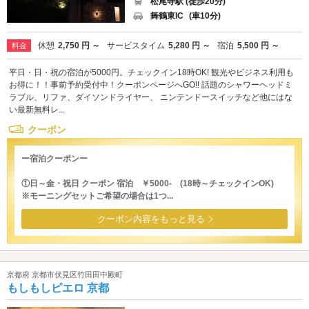
松尾寺駅 (徒歩20分)
舞鶴東IC
(車10分)
休憩
2,750 円 ～
サービスタイム
5,280 円 ～
宿泊
5,500 円 ～
料金
平日・日・祝の宿泊が5000円。チェックイン18時OK! 観光やビジネス利用も
お得に！！事前予約受付中！クーポンページへGO!! 話題のシャワーヘッドミ
ラブル、リファ、ダイソンドライヤー、 ニンテンドースイッチなど他にはな
い最新無料レ...
クーポン
ー宿泊クーポンー
①日～金・祝日 クーポン 宿泊 ￥5000- (18時～チェックインOK)
※モーニングセットご希望の場合は1つ...
クーポン内容をもっと見る
京都府 京都市伏見区竹田田中殿町
もしもしピエロ 京都