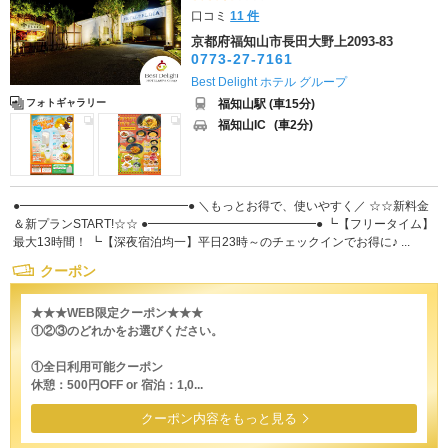
口コミ
11 件
京都府福知山市長田大野上2093-83
0773-27-7161
Best Delight ホテル グループ
福知山駅 (車15分)
フォトギャラリー
福知山IC
(車2分)
●━━━━━━━━━━━━━━● ＼もっとお得で、使いやすく／ ☆☆新料金
＆新プランSTART!☆☆ ●━━━━━━━━━━━━━━● ┗【フリータイム】
最大13時間！ ┗【深夜宿泊均一】平日23時～のチェックインでお得に♪ ...
クーポン
★★★WEB限定クーポン★★★
①②③のどれかをお選びください。
①全日利用可能クーポン
休憩：500円OFF or 宿泊：1,0...
クーポン内容をもっと見る