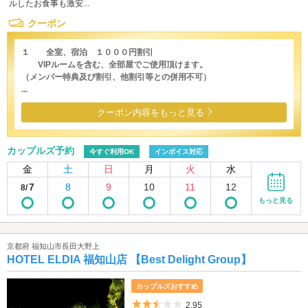
ルしたお食事も激安...
クーポン
１ 全室、宿泊 １０００円割引
VIPルームを含む、全部屋でご使用頂けます。
（メンバー特典及び割引、他割引等との併用不可）
...
クーポン内容をもっと見る
カップルズ予約
今すぐ利用OK
インボイス対応
金
土
日
月
火
水
7
8
9
10
11
12
8/
もっと見る
京都府 福知山市長田大野上
HOTEL ELDIA 福知山店 【Best Delight Group】
カップルズおすすめ
5つ星のうち2.5
2.95