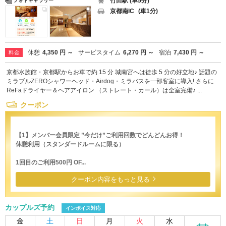
竹田駅 (車5分)
フォトギャラリー
京都南IC
(車1分)
休憩
4,350 円 ～
サービスタイム
6,270 円 ～
宿泊
7,430 円 ～
料金
京都水族館・京都駅からお車で約 15 分 城南宮へは徒歩 5 分の好立地♪ 話題の
ミラブルZEROシャワーヘッド・Airdog・ミラバスを一部客室に導入! さらに
ReFaドライヤー＆ヘアアイロン （ストレート・カール）は全室完備♪ ...
クーポン
【1】メンバー会員限定 ”今だけ”ご利用回数でどんどんお得！
休憩利用（スタンダードルームに限る）
1回目のご利用500円 OF...
クーポン内容をもっと見る
カップルズ予約
インボイス対応
金
土
日
月
火
水