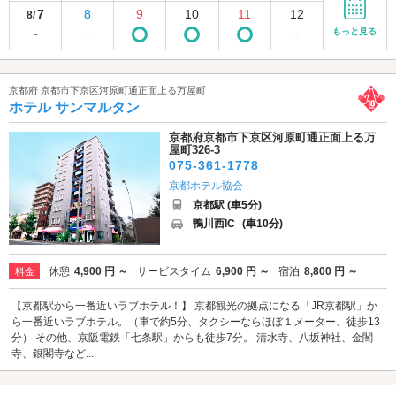
7
8
9
10
11
12
8/
-
-
-
もっと見る
京都府 京都市下京区河原町通正面上る万屋町
ホテル サンマルタン
京都府京都市下京区河原町通正面上る万
屋町326-3
075-361-1778
京都ホテル協会
京都駅 (車5分)
鴨川西IC
(車10分)
休憩
4,900 円 ～
サービスタイム
6,900 円 ～
宿泊
8,800 円 ～
料金
【京都駅から一番近いラブホテル！】 京都観光の拠点になる「JR京都駅」か
ら一番近いラブホテル。（車で約5分、タクシーならほぼ１メーター、徒歩13
分） その他、京阪電鉄「七条駅」からも徒歩7分。 清水寺、八坂神社、金閣
寺、銀閣寺など...