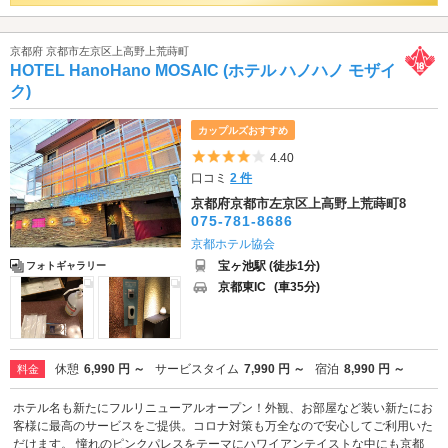
京都府 京都市左京区上高野上荒蒔町
HOTEL HanoHano MOSAIC (ホテル ハノハノ モザイ
ク)
カップルズおすすめ
5つ星のうち4
4.40
口コミ
2 件
京都府京都市左京区上高野上荒蒔町8
075-781-8686
京都ホテル協会
宝ヶ池駅 (徒歩1分)
フォトギャラリー
京都東IC
(車35分)
休憩
6,990 円 ～
サービスタイム
7,990 円 ～
宿泊
8,990 円 ～
料金
ホテル名も新たにフルリニューアルオープン！外観、お部屋など装い新たにお
客様に最高のサービスをご提供。コロナ対策も万全なので安心してご利用いた
だけます。 憧れのピンクパレスをテーマにハワイアンテイストな中にも京都