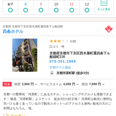
7
8
9
10
11
12
8/
もっと見る
京都府 京都市下京区西木屋町通四条下ル船頭町
四条ホテル
5つ星のうち3
3.00
口コミ - 件
京都府京都市下京区西木屋町通四条下ル
船頭町230
075-351-1969
京都ホテル協会
京都河原町駅 (徒歩3分)
休憩
3,960 円 ～
サービスタイム
4,090 円 ～
宿泊
7,990 円 ～
料金
京都一の繁華街「河原町」にあるホテル。ショッピングやグルメも堪能できま
す！ 阪急「河原町駅」よりナント、徒歩3分の好立地！ 河原町は観光に便利な
市バスも多く走っているので観光スポットへのアクセスも便利♪ 観光の方のご
利用はもちろん、地...
クーポン