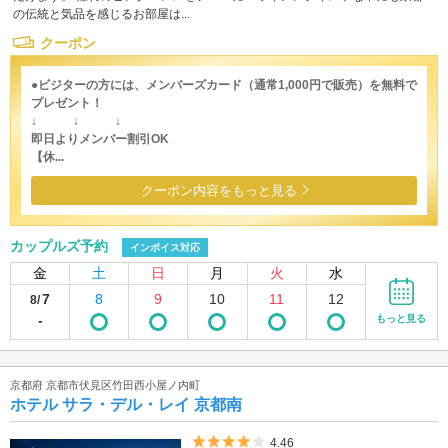
の伝統と気品を感じるお部屋は...
クーポン
●ビジターの方には、メンバーズカード（通常1,000円で販売）を無料で
プレゼント！
↓ ↓ ↓
即日よりメンバー割引OK
【休...
クーポン内容をもっと見る
カップルズ予約
インボイス対応
金
土
日
月
火
水
7
8
9
10
11
12
8/
-
もっと見る
京都府 京都市伏見区竹田西小屋ノ内町
ホテル サラ・デル・レイ 京都南
5つ星のうち4
4.46