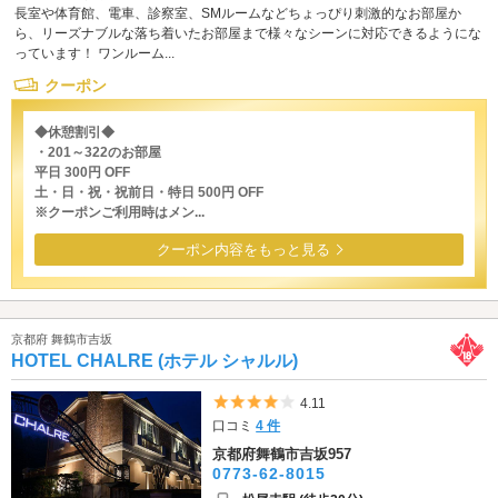
長室や体育館、電車、診察室、SMルームなどちょっぴり刺激的なお部屋か
ら、リーズナブルな落ち着いたお部屋まで様々なシーンに対応できるようにな
っています！ ワンルーム...
クーポン
◆休憩割引◆
・201～322のお部屋
平日 300円 OFF
土・日・祝・祝前日・特日 500円 OFF
※クーポンご利用時はメン...
クーポン内容をもっと見る
京都府 舞鶴市吉坂
HOTEL CHALRE (ホテル シャルル)
5つ星のうち4
4.11
口コミ
4 件
京都府舞鶴市吉坂957
0773-62-8015