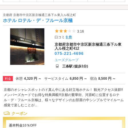
京都府 京都市中京区新京極通三条下ル東入ル桜之町
ホテル ロテル・デ・フルール京極
5つ星のうち3
3.16
口コミ
9 件
京都府京都市中京区新京極通三条下ル東
入ル桜之町412
075-221-4696
ユーズグループ
三条駅 (徒歩3分)
休憩
4,320 円 ～
サービスタイム
6,850 円 ～
宿泊
8,500 円 ～
料金
京都のオシャレスポットのド真ん中にある好立地ホテル！ 観光アクセス抜群!!
メンバーズカードでお得な特典満載!!!京都の繁華街、河原町に位置するロテ
ル・デ・フルール京極は、様々なデザインのお部屋の中シンプルでマイルーム
感覚で楽しむことが...
クーポン
基本料金10％OFF