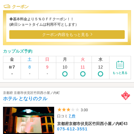
クーポン
◆基本料金より５％ＯＦＦクーポン！！
(終日ショートタイムは利用不可とします）
クーポン内容をもっと見る
カップルズ予約
金
土
日
月
火
水
7
8
9
10
11
12
8/
-
-
-
もっと見る
京都府 京都市伏見区竹田西小屋ノ内町
ホテル となりのクル
5つ星のうち3
3.00
口コミ
7 件
京都府京都市伏見区竹田西小屋ノ内町43
075-612-3551