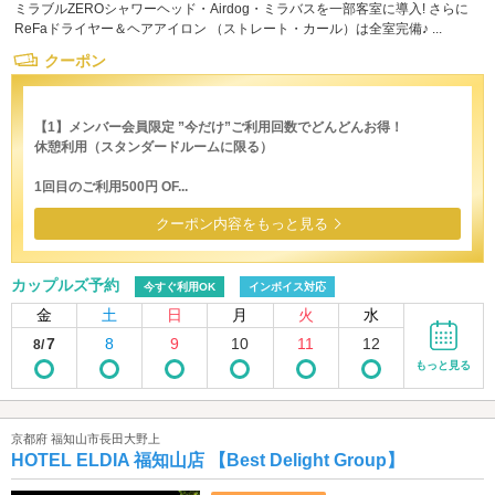
ミラブルZEROシャワーヘッド・Airdog・ミラバスを一部客室に導入! さらに
ReFaドライヤー＆ヘアアイロン （ストレート・カール）は全室完備♪ ...
クーポン
【1】メンバー会員限定 ”今だけ”ご利用回数でどんどんお得！
休憩利用（スタンダードルームに限る）
1回目のご利用500円 OF...
クーポン内容をもっと見る
カップルズ予約
今すぐ利用OK
インボイス対応
金
土
日
月
火
水
7
8
9
10
11
12
8/
もっと見る
京都府 福知山市長田大野上
HOTEL ELDIA 福知山店 【Best Delight Group】