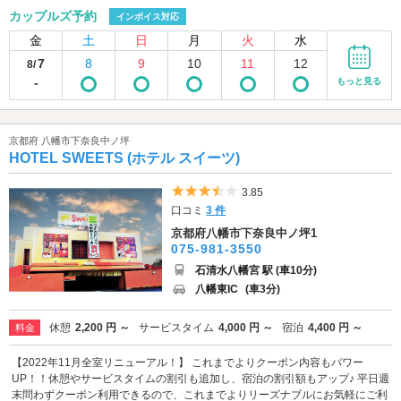
カップルズ予約
インボイス対応
金
土
日
月
火
水
7
8
9
10
11
12
8/
-
もっと見る
京都府 八幡市下奈良中ノ坪
HOTEL SWEETS (ホテル スイーツ)
5つ星のうち3.5
3.85
口コミ
3 件
京都府八幡市下奈良中ノ坪1
075-981-3550
石清水八幡宮 駅 (車10分)
八幡東IC
(車3分)
休憩
2,200 円 ～
サービスタイム
4,000 円 ～
宿泊
4,400 円 ～
料金
【2022年11月全室リニューアル！】 これまでよりクーポン内容もパワー
UP！！休憩やサービスタイムの割引も追加し、宿泊の割引額もアップ♪ 平日週
末問わずクーポン利用できるので、これまでよりリーズナブルにお気軽にご利