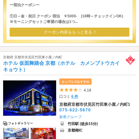
ー宿泊クーポンー
①日～金・祝日 クーポン 宿泊 ￥5000- (18時～チェックインOK)
※モーニングセットご希望の場合は1つ...
クーポン内容をもっと見る
京都府 京都市伏見区竹田東小屋ノ内町
ホテル 仮面舞踏会 京都（ホテル カメンブトウカイ
キョウト）
カップルズおすすめ
5つ星のうち4
4.18
口コミ
6 件
京都府京都市伏見区竹田東小屋ノ内町1
075-622-5670
新希グループ
竹田駅 (徒歩15分)
フォトギャラリー
京都南IC