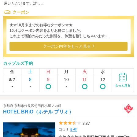
用いただけます。詳し...
クーポン
★☆10月末までのお得なクーポン☆★
10月はクーポン内容をよりお得にしました。
これまで宿泊のみだった割引を、休憩も割引しちゃいます♪...
クーポン内容をもっと見る
カップルズ予約
金
土
日
月
火
水
7
8
9
10
11
12
8/
-
-
-
もっと見る
京都府 京都市伏見区竹田西小屋ノ内町
HOTEL BRiO（ホテル ブリオ）
5つ星のうち3.5
3.87
口コミ
5 件