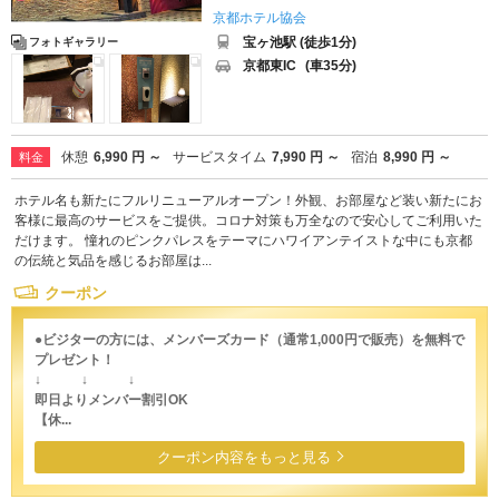
京都ホテル協会
宝ヶ池駅 (徒歩1分)
フォトギャラリー
京都東IC
(車35分)
休憩
6,990 円 ～
サービスタイム
7,990 円 ～
宿泊
8,990 円 ～
料金
ホテル名も新たにフルリニューアルオープン！外観、お部屋など装い新たにお
客様に最高のサービスをご提供。コロナ対策も万全なので安心してご利用いた
だけます。 憧れのピンクパレスをテーマにハワイアンテイストな中にも京都
の伝統と気品を感じるお部屋は...
クーポン
●ビジターの方には、メンバーズカード（通常1,000円で販売）を無料で
プレゼント！
↓ ↓ ↓
即日よりメンバー割引OK
【休...
クーポン内容をもっと見る