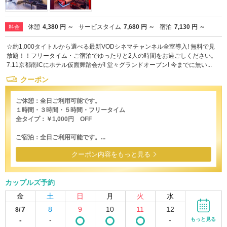
休憩
4,380 円 ～
サービスタイム
7,680 円 ～
宿泊
7,130 円 ～
料金
☆約1,000タイトルから選べる最新VODシネマチャンネル全室導入! 無料で見
放題！！フリータイム・ご宿泊でゆったりと2人の時間をお過ごしください。
7.11京都南ICにホテル仮面舞踏会が! 堂々グランドオープン! 今までに無い...
クーポン
ご休憩：全日ご利用可能です。
１時間・３時間・５時間・フリータイム
全タイプ：￥1,000円 OFF
ご宿泊：全日ご利用可能です。...
クーポン内容をもっと見る
カップルズ予約
金
土
日
月
火
水
7
8
9
10
11
12
8/
-
-
-
もっと見る