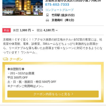
京都府京都市伏見区竹田西小屋ノ内町26
075-602-7333
コンフォートグループ
竹田駅 (徒歩15分)
京都南IC
(車1分)
休憩
1,980 円 ～
宿泊
4,180 円 ～
料金
京都南ＩＣすぐ近く！！アクセス抜群の好立地ホテル♪ 全52室の客室には、社
長室や体育館、電車、診察室、SMルームなどちょっぴり刺激的なお部屋か
ら、リーズナブルな落ち着いたお部屋まで様々なシーンに対応できるようにな
っています！ ワンルーム...
クーポン
◆休憩割引◆
・201～322のお部屋
平日 300円 OFF
土・日・祝・祝前日・特日 500円 OFF
※クーポンご利用時はメン...
クーポン内容をもっと見る