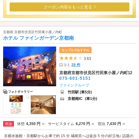
クーポン内容をもっと見る
京都府 京都市伏見区竹田東小屋ノ内町
ホテル ファインガーデン京都南
カップルズおすすめ
5つ星のうち3.5
3.63
口コミ
28 件
京都府京都市伏見区竹田東小屋ノ内町12
075-601-5151
ファイングループ
竹田駅 (車5分)
フォトギャラリー
京都南IC
(車1分)
休憩
4,350 円 ～
サービスタイム
6,270 円 ～
宿泊
7,430 円 ～
料金
京都水族館・京都駅からお車で約 15 分 城南宮へは徒歩 5 分の好立地♪ 話題の