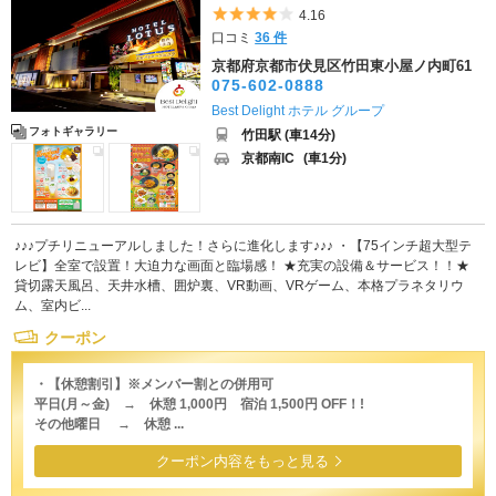
5つ星のうち4
4.16
口コミ
36 件
京都府京都市伏見区竹田東小屋ノ内町61
075-602-0888
Best Delight ホテル グループ
フォトギャラリー
竹田駅 (車14分)
京都南IC
(車1分)
♪♪♪プチリニューアルしました！さらに進化します♪♪♪ ・【75インチ超大型テ
レビ】全室で設置！大迫力な画面と臨場感！ ★充実の設備＆サービス！！★
貸切露天風呂、天井水槽、囲炉裏、VR動画、VRゲーム、本格プラネタリウ
ム、室内ビ...
クーポン
・【休憩割引】※メンバー割との併用可
平日(月～金) → 休憩 1,000円 宿泊 1,500円 OFF！!
その他曜日 → 休憩 ...
クーポン内容をもっと見る