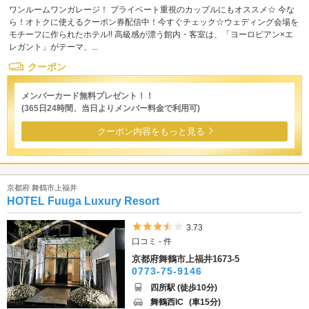
ワンルームワンガレージ！ プライベート重視のカップルにもオススメ☆ 今な
ら！オトクに使えるクーポン券配信中！今すぐチェック☆ウェディング会場を
モチーフに作られたホテル!! 高級感が漂う館内・客室は、「ヨーロピアン×エ
レガント」がテーマ、...
クーポン
メンバーカード無料プレゼント！！
(365日24時間、当日よりメンバー料金で利用可)
クーポン内容をもっと見る
京都府 舞鶴市上福井
HOTEL Fuuga Luxury Resort
5つ星のうち3.5
3.73
口コミ - 件
京都府舞鶴市上福井1673-5
0773-75-9146
四所駅 (徒歩10分)
舞鶴西IC
(車15分)