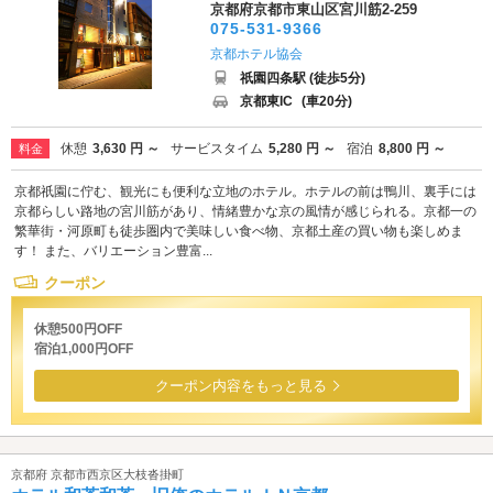
京都府京都市東山区宮川筋2-259
075-531-9366
京都ホテル協会
祇園四条駅 (徒歩5分)
京都東IC
(車20分)
休憩
3,630 円 ～
サービスタイム
5,280 円 ～
宿泊
8,800 円 ～
料金
京都祇園に佇む、観光にも便利な立地のホテル。ホテルの前は鴨川、裏手には
京都らしい路地の宮川筋があり、情緒豊かな京の風情が感じられる。京都一の
繁華街・河原町も徒歩圏内で美味しい食べ物、京都土産の買い物も楽しめま
す！ また、バリエーション豊富...
クーポン
休憩500円OFF
宿泊1,000円OFF
クーポン内容をもっと見る
京都府 京都市西京区大枝沓掛町