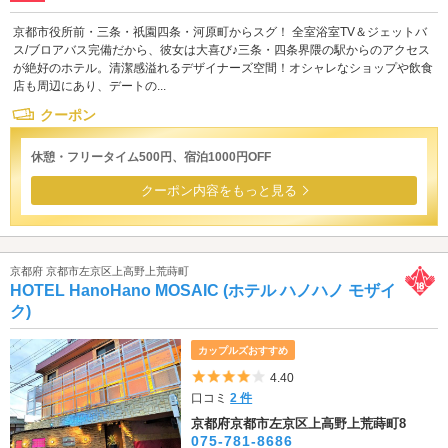
京都市役所前・三条・祇園四条・河原町からスグ！ 全室浴室TV＆ジェットバ
ス/ブロアバス完備だから、彼女は大喜び♪三条・四条界隈の駅からのアクセス
が絶好のホテル。清潔感溢れるデザイナーズ空間！オシャレなショップや飲食
店も周辺にあり、デートの...
クーポン
休憩・フリータイム500円、宿泊1000円OFF
クーポン内容をもっと見る
京都府 京都市左京区上高野上荒蒔町
HOTEL HanoHano MOSAIC (ホテル ハノハノ モザイ
ク)
カップルズおすすめ
5つ星のうち4
4.40
口コミ
2 件
京都府京都市左京区上高野上荒蒔町8
075-781-8686