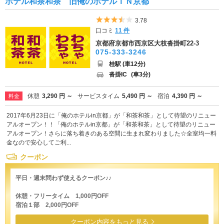
ホテル和茶和茶 旧俺のホテルＩＮ京都
5つ星のうち3.5
3.78
口コミ
11 件
京都府京都市西京区大枝沓掛町22-3
075-333-3246
桂駅 (車12分)
沓掛IC
(車3分)
休憩
3,290 円 ～
サービスタイム
5,490 円 ～
宿泊
4,390 円 ～
料金
2017年6月23日に「俺のホテルin京都」が「和茶和茶」として待望のリニュー
アルオープン！！「俺のホテルin京都」が「和茶和茶」として待望のリニュー
アルオープン！さらに落ち着きのある空間に生まれ変わりました☆全室均一料
金なので安心してご利...
クーポン
平日・週末問わず使えるクーポン♪♪
休憩・フリータイム 1,000円OFF
宿泊１部 2,000円OFF
クーポン内容をもっと見る