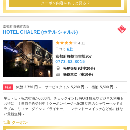
クーポン内容をもっと見る
京都府 舞鶴市吉坂
HOTEL CHALRE (ホテル シャルル)
5つ星のうち4
4.11
口コミ
4 件
京都府舞鶴市吉坂957
0773-62-8015
松尾寺駅 (徒歩20分)
舞鶴東IC
(車10分)
休憩
2,750 円 ～
サービスタイム
5,280 円 ～
宿泊
5,500 円 ～
料金
平日・日・祝の宿泊が5000円。チェックイン18時OK! 観光やビジネス利用も
お得に！！事前予約受付中！クーポンページへGO!! 話題のシャワーヘッドミ
ラブル、リファ、ダイソンドライヤー、 ニンテンドースイッチなど他にはな
い最新無料レ...
クーポン