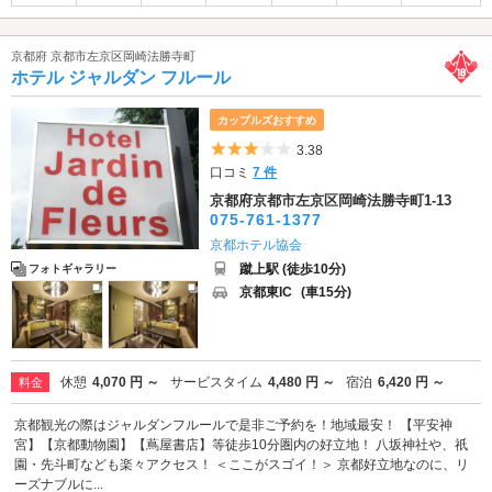
京都府 京都市左京区岡崎法勝寺町
ホテル ジャルダン フルール
カップルズおすすめ
5つ星のうち3
3.38
口コミ
7 件
京都府京都市左京区岡崎法勝寺町1-13
075-761-1377
京都ホテル協会
蹴上駅 (徒歩10分)
フォトギャラリー
京都東IC
(車15分)
休憩
4,070 円 ～
サービスタイム
4,480 円 ～
宿泊
6,420 円 ～
料金
京都観光の際はジャルダンフルールで是非ご予約を！地域最安！ 【平安神
宮】【京都動物園】【蔦屋書店】等徒歩10分圏内の好立地！ 八坂神社や、祇
園・先斗町なども楽々アクセス！ ＜ここがスゴイ！＞ 京都好立地なのに、リ
ーズナブルに...