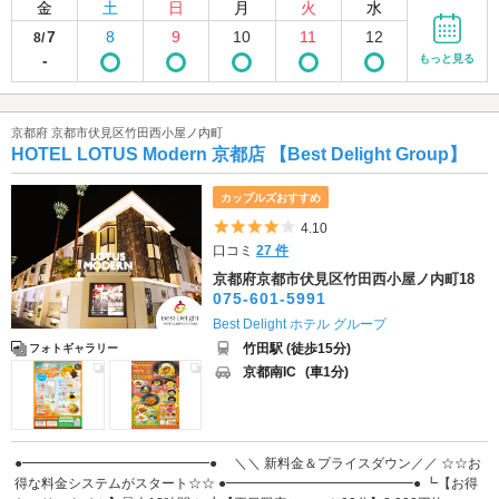
金
土
日
月
火
水
7
8
9
10
11
12
8/
-
もっと見る
京都府 京都市伏見区竹田西小屋ノ内町
HOTEL LOTUS Modern 京都店 【Best Delight Group】
カップルズおすすめ
5つ星のうち4
4.10
口コミ
27 件
京都府京都市伏見区竹田西小屋ノ内町18
075-601-5991
Best Delight ホテル グループ
竹田駅 (徒歩15分)
フォトギャラリー
京都南IC
(車1分)
●━━━━━━━━━━━━━━● ＼＼ 新料金＆プライスダウン／／ ☆☆お
得な料金システムがスタート☆☆ ●━━━━━━━━━━━━━━● ┗【お得