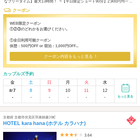
なフリータイム】最大13時間！ ┗【平日限定ショート90分】2,900円均一 ...
クーポン
WEB限定クーポン
①②③のどれかをお選びください。
①全日利用可能クーポン
休憩：500円OFF or 宿泊：1,000円OFF...
クーポン内容をもっと見る
カップルズ予約
金
土
日
月
火
水
7
8
9
10
11
12
8/
-
-
-
-
-
-
もっと見る
京都府 京都市伏見区羽束師菱川町
HOTEL kara hana (ホテル カラハナ)
5つ星のうち3.5
3.64