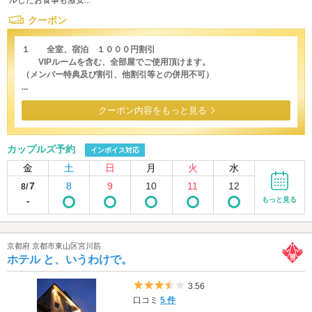
ルしたお食事も激安...
クーポン
１ 全室、宿泊 １０００円割引
VIPルームを含む、全部屋でご使用頂けます。
（メンバー特典及び割引、他割引等との併用不可）
...
クーポン内容をもっと見る
カップルズ予約
インボイス対応
金
土
日
月
火
水
7
8
9
10
11
12
8/
-
もっと見る
京都府 京都市東山区宮川筋
ホテル と、いうわけで。
5つ星のうち3.5
3.56
口コミ
5 件