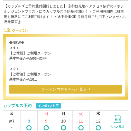
【カップルズご予約受付開始しました】 京都観光地へアクセス抜群の＜ホテ
ルレジェンドプラス＞にてカップルズ予約受付開始！ ・ご利用時間内は駐車
場も無料にてご利用頂けます！ ・途中外出OK 是非是非ご利用下さいませ♪ 北
野天満宮よ...
クーポン
◆NEW◆
＜１＞
【ご休憩】ご利用クーポン
基本料金から500円OFF
＜２＞
【ご宿泊】ご利用クーポン
基本料金から10...
クーポン内容をもっと見る
カップルズ予約
インボイス対応
金
土
日
月
火
水
7
8
9
10
11
12
8/
-
もっと見る