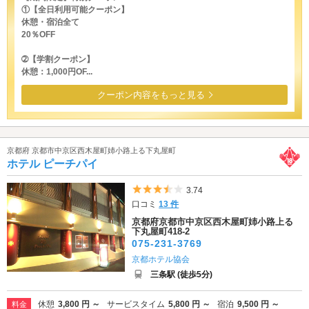
①【全日利用可能クーポン】
休憩・宿泊全て
20％OFF
➁【学割クーポン】
休憩：1,000円OF...
クーポン内容をもっと見る
京都府 京都市中京区西木屋町姉小路上る下丸屋町
ホテル ピーチパイ
5つ星のうち3.5
3.74
口コミ
13 件
京都府京都市中京区西木屋町姉小路上る
下丸屋町418-2
075-231-3769
京都ホテル協会
三条駅 (徒歩5分)
休憩
3,800 円 ～
サービスタイム
5,800 円 ～
宿泊
9,500 円 ～
料金