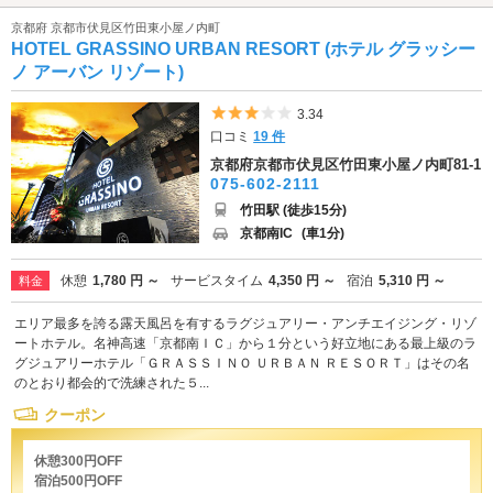
京都府 京都市伏見区竹田東小屋ノ内町
HOTEL GRASSINO URBAN RESORT (ホテル グラッシー
ノ アーバン リゾート)
5つ星のうち3
3.34
口コミ
19 件
京都府京都市伏見区竹田東小屋ノ内町81-1
075-602-2111
竹田駅 (徒歩15分)
京都南IC
(車1分)
休憩
1,780 円 ～
サービスタイム
4,350 円 ～
宿泊
5,310 円 ～
料金
エリア最多を誇る露天風呂を有するラグジュアリー・アンチエイジング・リゾ
ートホテル。名神高速「京都南ＩＣ」から１分という好立地にある最上級のラ
グジュアリーホテル「ＧＲＡＳＳＩＮＯ ＵＲＢＡＮ ＲＥＳＯＲＴ」はその名
のとおり都会的で洗練された５...
クーポン
休憩300円OFF
宿泊500円OFF