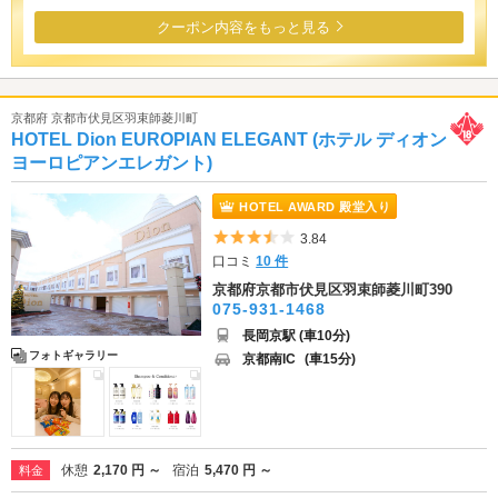
クーポン内容をもっと見る
京都府 京都市伏見区羽束師菱川町
HOTEL Dion EUROPIAN ELEGANT (ホテル ディオン
ヨーロピアンエレガント)
HOTEL AWARD 殿堂入り
5つ星のうち3.5
3.84
口コミ
10 件
京都府京都市伏見区羽束師菱川町390
075-931-1468
長岡京駅 (車10分)
フォトギャラリー
京都南IC
(車15分)
休憩
2,170 円 ～
宿泊
5,470 円 ～
料金