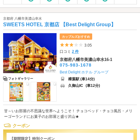
京都府 八幡市美濃山幸水
SWEETS HOTEL 京都店 【Best Delight Group】
カップルズおすすめ
5つ星のうち3
3.05
口コミ
2 件
京都府八幡市美濃山幸水16-1
075-983-1678
Best Delight ホテル グループ
樟葉駅 (車14分)
フォトギャラリー
久御山IC
(車12分)
甘～いお部屋の不思議な世界へようこそ！ チョコベッド・チョコ風呂・メリ
ーゴーランドにお菓子のお部屋と盛り沢山★
クーポン
【期間限定】特別クーポン