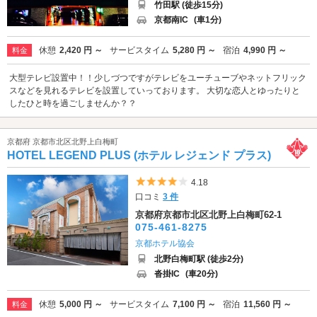
竹田駅 (徒歩15分)
京都南IC
(車1分)
休憩
2,420 円 ～
サービスタイム
5,280 円 ～
宿泊
4,990 円 ～
料金
大型テレビ設置中！！少しづつですがテレビをユーチューブやネットフリック
スなどを見れるテレビを設置していっております。 大切な恋人とゆったりと
したひと時を過ごしませんか？？
京都府 京都市北区北野上白梅町
HOTEL LEGEND PLUS (ホテル レジェンド プラス)
5つ星のうち4
4.18
口コミ
3 件
京都府京都市北区北野上白梅町62-1
075-461-8275
京都ホテル協会
北野白梅町駅 (徒歩2分)
沓掛IC
(車20分)
休憩
5,000 円 ～
サービスタイム
7,100 円 ～
宿泊
11,560 円 ～
料金