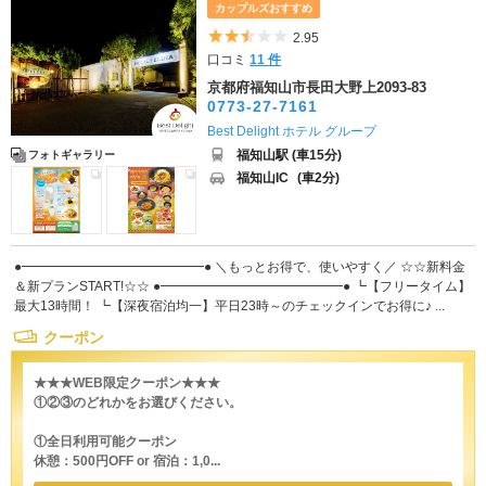
カップルズおすすめ
5つ星のうち2.5
2.95
口コミ
11 件
京都府福知山市長田大野上2093-83
0773-27-7161
Best Delight ホテル グループ
福知山駅 (車15分)
フォトギャラリー
福知山IC
(車2分)
●━━━━━━━━━━━━━━● ＼もっとお得で、使いやすく／ ☆☆新料金
＆新プランSTART!☆☆ ●━━━━━━━━━━━━━━● ┗【フリータイム】
最大13時間！ ┗【深夜宿泊均一】平日23時～のチェックインでお得に♪ ...
クーポン
★★★WEB限定クーポン★★★
①②③のどれかをお選びください。
①全日利用可能クーポン
休憩：500円OFF or 宿泊：1,0...