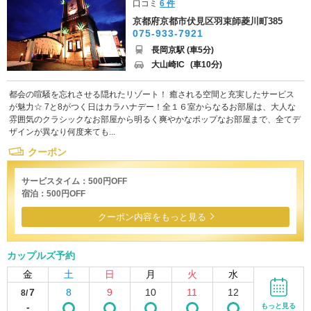
口コミ
6 件
京都府京都市伏見区羽束師菱川町385
075-933-7921
長岡京駅 (車5分)
大山崎IC
(車10分)
都会の喧騒を忘れさせる隠れたリゾート！ 癒される空間と充実したサービス
が魅力☆ 7と8がつく日はカラハナデー！全１６室からなるお部屋は、大人な
雰囲気のクラシックなお部屋から明るく爽やかなポップなお部屋まで、全てデ
ザインが異なり何度来ても...
クーポン
サービスタイム：500円OFF
宿泊：500円OFF
クーポン内容をもっと見る
カップルズ予約
金
土
日
月
火
水
7
8
9
10
11
12
8/
-
もっと見る