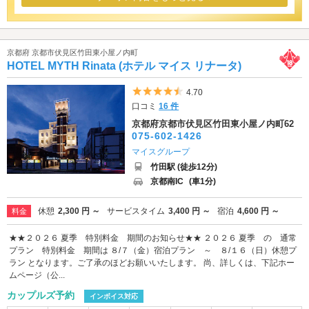
京都府 京都市伏見区竹田東小屋ノ内町
HOTEL MYTH Rinata (ホテル マイス リナータ)
5つ星のうち4.5
4.70
口コミ
16 件
京都府京都市伏見区竹田東小屋ノ内町62
075-602-1426
マイスグループ
竹田駅 (徒歩12分)
京都南IC
(車1分)
休憩
2,300 円 ～
サービスタイム
3,400 円 ～
宿泊
4,600 円 ～
料金
★★２０２６ 夏季 特別料金 期間のお知らせ★★ ２０２６ 夏季 の 通常
プラン 特別料金 期間は ８/７（金）宿泊プラン ～ ８/１６（日）休憩プ
ラン となります。ご了承のほどお願いいたします。 尚、詳しくは、下記ホー
ムページ（公...
カップルズ予約
インボイス対応