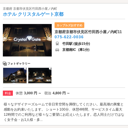
京都府 京都市伏見区竹田西小屋ノ内町
ホテル クリスタルゲート京都
カップルズおすすめ
京都府京都市伏見区竹田西小屋ノ内町11
075-622-0036
竹田駅 (徒歩15分)
京都南IC
(車1分)
フォトギャラリー
休憩
3,000 円 ～
宿泊
4,800 円 ～
料金
様々なデザイナーズルームで非日常空間を満喫してください。最高潮の興奮と
感動をお約束いたします。 ショート100分、休憩4時間、サービスタイム最大
12時間でのご利用など様々なご要望にお応えいたします。恋人同士だけではな
く女子会・お1人様・多...