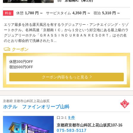
京都南IC
(車1分)
休憩
1,780 円 ～
サービスタイム
4,350 円 ～
宿泊
5,310 円 ～
料金
エリア最多を誇る露天風呂を有するラグジュアリー・アンチエイジング・リゾ
ートホテル。名神高速「京都南ＩＣ」から１分という好立地にある最上級のラ
グジュアリーホテル「ＧＲＡＳＳＩＮＯ ＵＲＢＡＮ ＲＥＳＯＲＴ」はその名
のとおり都会的で洗練された５...
クーポン
休憩300円OFF
宿泊500円OFF
クーポン内容をもっと見る
京都府 京都市山科区上花山坂尻
ホテル ファインオリーブ山科
口コミ
9 件
京都府京都市山科区上花山坂尻107-16
075-583-5117