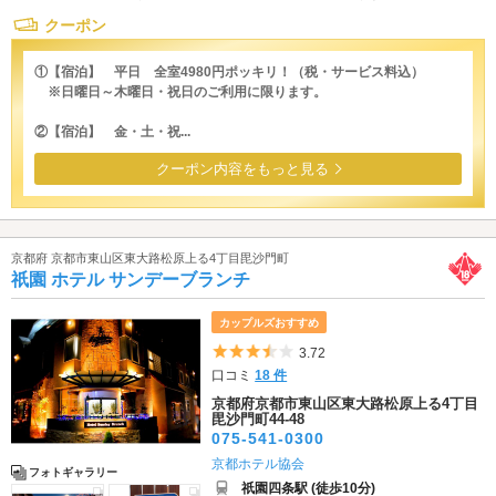
クーポン
①【宿泊】 平日 全室4980円ポッキリ！（税・サービス料込）
※日曜日～木曜日・祝日のご利用に限ります。
②【宿泊】 金・土・祝...
クーポン内容をもっと見る
京都府 京都市東山区東大路松原上る4丁目毘沙門町
祇園 ホテル サンデーブランチ
カップルズおすすめ
5つ星のうち3.5
3.72
口コミ
18 件
京都府京都市東山区東大路松原上る4丁目
毘沙門町44-48
075-541-0300
京都ホテル協会
フォトギャラリー
祇園四条駅 (徒歩10分)