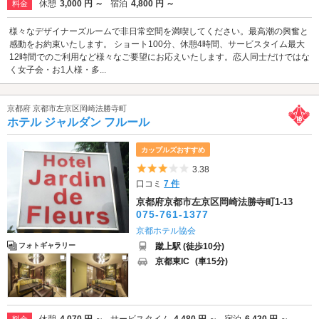
休憩
3,000 円 ～
宿泊
4,800 円 ～
料金
様々なデザイナーズルームで非日常空間を満喫してください。最高潮の興奮と
感動をお約束いたします。 ショート100分、休憩4時間、サービスタイム最大
12時間でのご利用など様々なご要望にお応えいたします。恋人同士だけではな
く女子会・お1人様・多...
京都府 京都市左京区岡崎法勝寺町
ホテル ジャルダン フルール
カップルズおすすめ
5つ星のうち3
3.38
口コミ
7 件
京都府京都市左京区岡崎法勝寺町1-13
075-761-1377
京都ホテル協会
蹴上駅 (徒歩10分)
フォトギャラリー
京都東IC
(車15分)
休憩
4,070 円 ～
サービスタイム
4,480 円 ～
宿泊
6,420 円 ～
料金