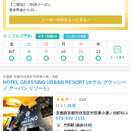
【ご宿泊】ご利用クーポン
基本料金から10...
クーポン内容をもっと見る
カップルズ予約
今すぐ利用OK
インボイス対応
金
土
日
月
火
水
7
8
9
10
11
12
8/
もっと見る
京都府 京都市伏見区竹田東小屋ノ内町
HOTEL GRASSINO URBAN RESORT (ホテル グラッシー
ノ アーバン リゾート)
5つ星のうち3
3.34
口コミ
19 件
京都府京都市伏見区竹田東小屋ノ内町81-1
075-602-2111
竹田駅 (徒歩15分)