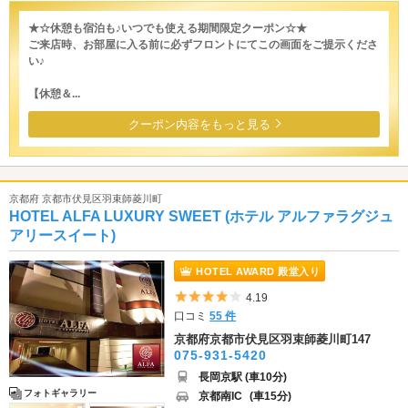
★☆休憩も宿泊も♪いつでも使える期間限定クーポン☆★
ご来店時、お部屋に入る前に必ずフロントにてこの画面をご提示くださ
い♪
【休憩＆...
クーポン内容をもっと見る
京都府 京都市伏見区羽束師菱川町
HOTEL ALFA LUXURY SWEET (ホテル アルファラグジュ
アリースイート)
HOTEL AWARD 殿堂入り
5つ星のうち4
4.19
口コミ
55 件
京都府京都市伏見区羽束師菱川町147
075-931-5420
長岡京駅 (車10分)
フォトギャラリー
京都南IC
(車15分)