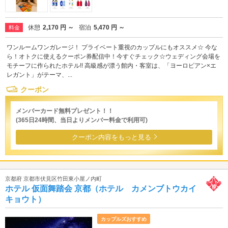
休憩
2,170 円 ～
宿泊
5,470 円 ～
料金
ワンルームワンガレージ！ プライベート重視のカップルにもオススメ☆ 今な
ら！オトクに使えるクーポン券配信中！今すぐチェック☆ウェディング会場を
モチーフに作られたホテル!! 高級感が漂う館内・客室は、「ヨーロピアン×エ
レガント」がテーマ、...
クーポン
メンバーカード無料プレゼント！！
(365日24時間、当日よりメンバー料金で利用可)
クーポン内容をもっと見る
京都府 京都市伏見区竹田東小屋ノ内町
ホテル 仮面舞踏会 京都（ホテル カメンブトウカイ
キョウト）
カップルズおすすめ