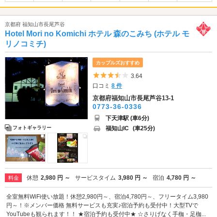
京都府 福知山市長尾芦谷
Hotel Mori no Komichi ホテル 森のこみち (ホテル モ
リノコミチ)
カップルズおすすめ
5つ星のうち3.5
3.64
口コミ
8 件
京都府福知山市長尾芦谷13-1
0773-36-0336
下天津駅 (車6分)
福知山IC
(車25分)
フォトギャラリー
休憩
2,980 円 ～
サービスタイム
3,980 円 ～
宿泊
4,780 円 ～
料金
全室無料WiFi使い放題！休憩2,980円～、宿泊4,780円～、フリータイム3,980
円～！※メンバー価格 無料サービスも充実♪宿泊予約も受付中！大型TVで
YouTubeも観られます！！ ★宿泊予約も受付中★ ☆さりげなく手枷・足枷...