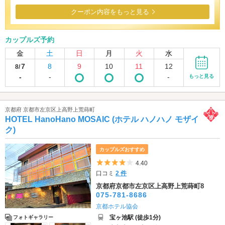
クーポン内容をもっと見る
カップルズ予約
金
土
日
月
火
水
7
8
9
10
11
12
8/
-
-
-
もっと見る
京都府 京都市左京区上高野上荒蒔町
HOTEL HanoHano MOSAIC (ホテル ハノハノ モザイ
ク)
カップルズおすすめ
5つ星のうち4
4.40
口コミ
2 件
京都府京都市左京区上高野上荒蒔町8
075-781-8686
京都ホテル協会
宝ヶ池駅 (徒歩1分)
フォトギャラリー