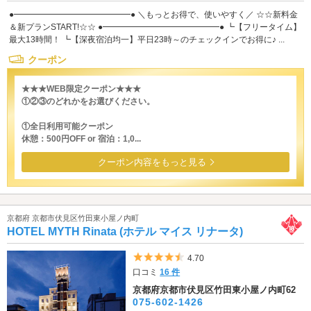
●━━━━━━━━━━━━━━● ＼もっとお得で、使いやすく／ ☆☆新料金
＆新プランSTART!☆☆ ●━━━━━━━━━━━━━━● ┗【フリータイム】
最大13時間！ ┗【深夜宿泊均一】平日23時～のチェックインでお得に♪ ...
クーポン
★★★WEB限定クーポン★★★
①②③のどれかをお選びください。
①全日利用可能クーポン
休憩：500円OFF or 宿泊：1,0...
クーポン内容をもっと見る
京都府 京都市伏見区竹田東小屋ノ内町
HOTEL MYTH Rinata (ホテル マイス リナータ)
5つ星のうち4.5
4.70
口コミ
16 件
京都府京都市伏見区竹田東小屋ノ内町62
075-602-1426