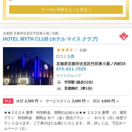
クーポン内容をもっと見る
京都府 京都市伏見区竹田東小屋ノ内町
HOTEL MYTH CLUB (ホテル マイス クラブ)
5つ星のうち3.5
3.85
口コミ
3 件
京都府京都市伏見区竹田東小屋ノ内町65
075-621-7525
マイスグループ
竹田駅 (徒歩12分)
京都南IC
(車1分)
休憩
2,300 円 ～
サービスタイム
3,400 円 ～
宿泊
4,600 円 ～
料金
★★２０２６ 夏季 特別料金 期間のお知らせ★★ ２０２６ 夏季 の 通常
プラン 特別料金 期間は ８/７（金）宿泊プラン ～ ８/１６（日）休憩プ
ラン となります。ご了承のほどお願いいたします。 尚、詳しくは、下記ホー
ムページ（公...