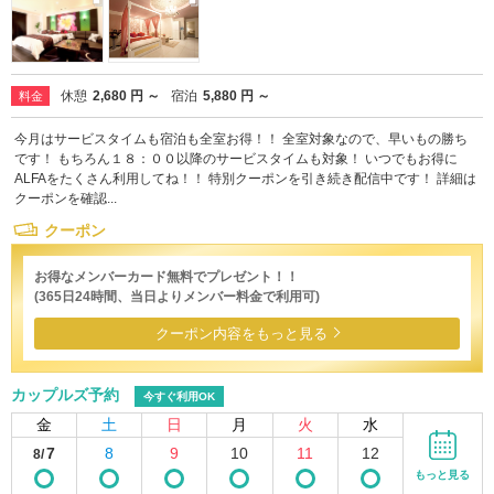
休憩
2,680 円 ～
宿泊
5,880 円 ～
料金
今月はサービスタイムも宿泊も全室お得！！ 全室対象なので、早いもの勝ち
です！ もちろん１８：００以降のサービスタイムも対象！ いつでもお得に
ALFAをたくさん利用してね！！ 特別クーポンを引き続き配信中です！ 詳細は
クーポンを確認...
クーポン
お得なメンバーカード無料でプレゼント！！
(365日24時間、当日よりメンバー料金で利用可)
クーポン内容をもっと見る
カップルズ予約
今すぐ利用OK
金
土
日
月
火
水
7
8
9
10
11
12
8/
もっと見る