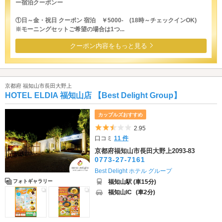
ー宿泊クーポンー
①日～金・祝日 クーポン 宿泊 ￥5000- (18時～チェックインOK)
※モーニングセットご希望の場合は1つ...
クーポン内容をもっと見る
京都府 福知山市長田大野上
HOTEL ELDIA 福知山店 【Best Delight Group】
カップルズおすすめ
5つ星のうち2.5
2.95
口コミ
11 件
京都府福知山市長田大野上2093-83
0773-27-7161
Best Delight ホテル グループ
福知山駅 (車15分)
フォトギャラリー
福知山IC
(車2分)