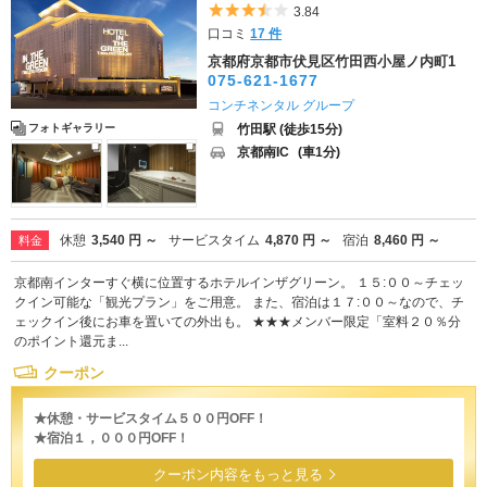
5つ星のうち3.5
3.84
口コミ
17 件
京都府京都市伏見区竹田西小屋ノ内町1
075-621-1677
コンチネンタル グループ
竹田駅 (徒歩15分)
フォトギャラリー
京都南IC
(車1分)
休憩
3,540 円 ～
サービスタイム
4,870 円 ～
宿泊
8,460 円 ～
料金
京都南インターすぐ横に位置するホテルインザグリーン。 １５:００～チェッ
クイン可能な「観光プラン」をご用意。 また、宿泊は１７:００～なので、チ
ェックイン後にお車を置いての外出も。 ★★★メンバー限定「室料２０％分
のポイント還元ま...
クーポン
★休憩・サービスタイム５００円OFF！
★宿泊１，０００円OFF！
クーポン内容をもっと見る