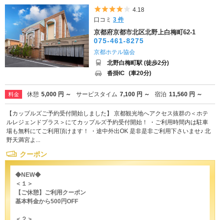
5つ星のうち4
4.18
口コミ
3 件
京都府京都市北区北野上白梅町62-1
075-461-8275
京都ホテル協会
北野白梅町駅 (徒歩2分)
沓掛IC
(車20分)
休憩
5,000 円 ～
サービスタイム
7,100 円 ～
宿泊
11,560 円 ～
料金
【カップルズご予約受付開始しました】 京都観光地へアクセス抜群の＜ホテ
ルレジェンドプラス＞にてカップルズ予約受付開始！ ・ご利用時間内は駐車
場も無料にてご利用頂けます！ ・途中外出OK 是非是非ご利用下さいませ♪ 北
野天満宮よ...
クーポン
◆NEW◆
＜１＞
【ご休憩】ご利用クーポン
基本料金から500円OFF
＜２＞