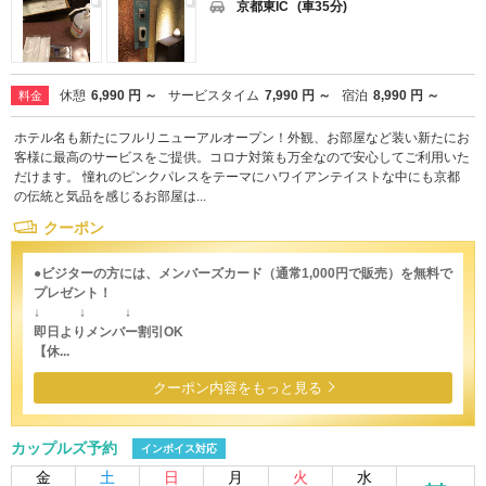
京都東IC
(車35分)
休憩
6,990 円 ～
サービスタイム
7,990 円 ～
宿泊
8,990 円 ～
料金
ホテル名も新たにフルリニューアルオープン！外観、お部屋など装い新たにお
客様に最高のサービスをご提供。コロナ対策も万全なので安心してご利用いた
だけます。 憧れのピンクパレスをテーマにハワイアンテイストな中にも京都
の伝統と気品を感じるお部屋は...
クーポン
●ビジターの方には、メンバーズカード（通常1,000円で販売）を無料で
プレゼント！
↓ ↓ ↓
即日よりメンバー割引OK
【休...
クーポン内容をもっと見る
カップルズ予約
インボイス対応
金
土
日
月
火
水