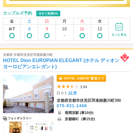
カップルズ予約
今すぐ利用OK
金
土
日
月
火
水
7
8
9
10
11
12
8/
-
もっと見る
京都府 京都市伏見区羽束師菱川町
HOTEL Dion EUROPIAN ELEGANT (ホテル ディオン
ヨーロピアンエレガント)
HOTEL AWARD 殿堂入り
5つ星のうち3.5
3.84
口コミ
10 件
京都府京都市伏見区羽束師菱川町390
075-931-1468
長岡京駅 (車10分)
フォトギャラリー
京都南IC
(車15分)