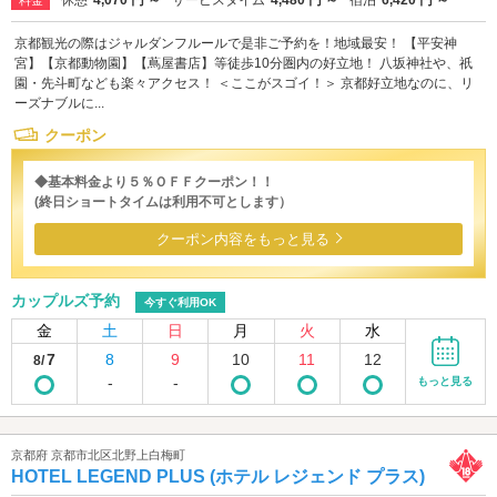
京都観光の際はジャルダンフルールで是非ご予約を！地域最安！ 【平安神
宮】【京都動物園】【蔦屋書店】等徒歩10分圏内の好立地！ 八坂神社や、祇
園・先斗町なども楽々アクセス！ ＜ここがスゴイ！＞ 京都好立地なのに、リ
ーズナブルに...
クーポン
◆基本料金より５％ＯＦＦクーポン！！
(終日ショートタイムは利用不可とします）
クーポン内容をもっと見る
カップルズ予約
今すぐ利用OK
金
土
日
月
火
水
7
8
9
10
11
12
8/
-
-
もっと見る
京都府 京都市北区北野上白梅町
HOTEL LEGEND PLUS (ホテル レジェンド プラス)