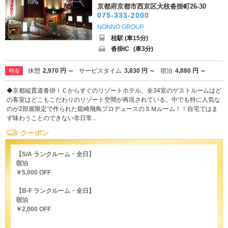
京都府京都市西京区大枝沓掛町26-30
075-333-2000
NONNO GROUP
桂駅 (車15分)
沓掛IC
(車3分)
休憩
2,970 円 ～
サービスタイム
3,830 円 ～
宿泊
4,880 円 ～
料金
◆京都縦貫道沓掛ＩＣからすぐのリゾートホテル。全34室のゲストルームはど
の客室はどこもこだわりのリゾート空間が再現されている。中でも特に人気な
のが2部屋限定で作られた龍崎飛鳥プロデュースのＳＭルーム！！自宅ではま
ず味わうことのできない非日常...
クーポン
【S/A ランクルーム・全日】
宿泊
￥5,000 OFF
【B-F ランクルーム・全日】
宿泊
￥2,000 OFF
...