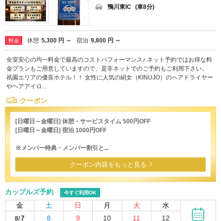
鴨川東IC
(車8分)
休憩
5,300 円 ～
宿泊
9,800 円 ～
料金
全室安心の均一料金で最高のコストパフォーマンス♪ ネット予約ではお得な料
金プランもご用意していますので、是非ネットでのご予約もご利用下さい。
祇園エリアの優良ホテル！！ 女性に人気の絹女（KINUJO）のヘアドライヤー
やヘアアイロ...
クーポン
[日曜日～金曜日] 休憩・サービスタイム 500円OFF
[日曜日～金曜日] 宿泊 1000円OFF
※メンバー特典・メンバー割引と...
クーポン内容をもっと見る
カップルズ予約
今すぐ利用OK
金
土
日
月
火
水
7
8
9
10
11
12
8/