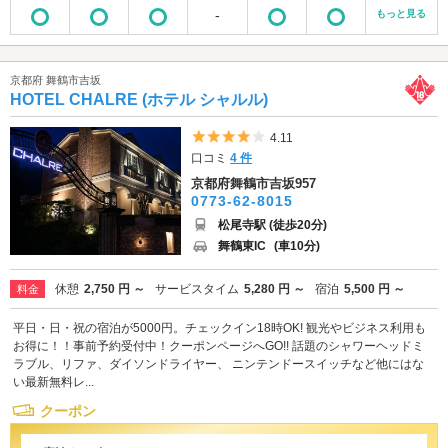
-
もっと見る
京都府 舞鶴市吉坂
HOTEL CHALRE (ホテル シャルル)
5つ星のうち4
4.11
口コミ
4 件
京都府舞鶴市吉坂957
0773-62-8015
松尾寺駅 (徒歩20分)
舞鶴東IC
(車10分)
休憩
2,750 円 ～
サービスタイム
5,280 円 ～
宿泊
5,500 円 ～
料金
平日・日・祝の宿泊が5000円。チェックイン18時OK! 観光やビジネス利用も
お得に！！事前予約受付中！クーポンページへGO!! 話題のシャワーヘッドミ
ラブル、リファ、ダイソンドライヤー、 ニンテンドースイッチなど他にはな
い最新無料レ...
クーポン