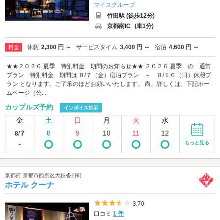
マイスグループ
竹田駅 (徒歩12分)
京都南IC
(車1分)
休憩
2,300 円 ～
サービスタイム
3,400 円 ～
宿泊
4,600 円 ～
料金
★★２０２６ 夏季 特別料金 期間のお知らせ★★ ２０２６ 夏季 の 通常
プラン 特別料金 期間は ８/７（金）宿泊プラン ～ ８/１６（日）休憩プ
ラン となります。ご了承のほどお願いいたします。 尚、詳しくは、下記ホー
ムページ（公...
カップルズ予約
インボイス対応
金
土
日
月
火
水
7
8
9
10
11
12
8/
-
もっと見る
京都府 京都市西京区大枝沓掛町
ホテル クーナ
5つ星のうち3.5
3.70
口コミ
1 件