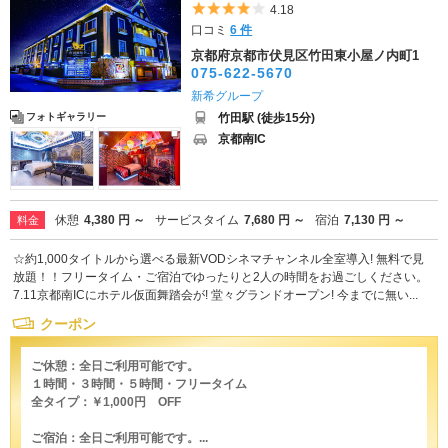
5つ星のうち4
4.18
口コミ
6 件
京都府京都市伏見区竹田東小屋ノ内町1
075-622-5670
新希グループ
竹田駅 (徒歩15分)
フォトギャラリー
京都南IC
休憩
4,380 円 ～
サービスタイム
7,680 円 ～
宿泊
7,130 円 ～
料金
☆約1,000タイトルから選べる最新VODシネマチャンネル全室導入! 無料で見
放題！！フリータイム・ご宿泊でゆったりと2人の時間をお過ごしください。
7.11京都南ICにホテル仮面舞踏会が! 堂々グランドオープン! 今までに無い...
クーポン
ご休憩：全日ご利用可能です。
１時間・３時間・５時間・フリータイム
全タイプ：￥1,000円 OFF
ご宿泊：全日ご利用可能です。...