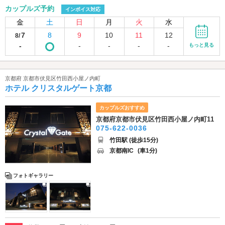
カップルズ予約
インボイス対応
金
土
日
月
火
水
7
8
9
10
11
12
8/
-
-
-
-
-
もっと見る
京都府 京都市伏見区竹田西小屋ノ内町
ホテル クリスタルゲート京都
カップルズおすすめ
京都府京都市伏見区竹田西小屋ノ内町11
075-622-0036
竹田駅 (徒歩15分)
京都南IC
(車1分)
フォトギャラリー