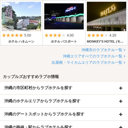
ントへ連絡し、3時間で退室しました。
ほんとに部屋は臭いし、毛布もうっすい布をシーツでカバーして
る感じ。テレビも古くて画面におさまりきれてなく、文字とかは
み出て画面外。見えないわ！とツッコミましたね（笑）
儲けてないのか、ケチってるのか。と彼も呆れてました
5つ星のうち5
5つ星のうち4
5つ星のうち4
5.00
4.00
4.20
ここにはもう、来ないかもしれないですね。ほかにいい所あると
ホテル ハネムーン
ホテル パスポート
MONKEY'S HOTEL (モンキーズホテル)
思います
沖縄市のラブホテル一覧
沖縄エリアすべてのラブホテル一覧
比屋根・ライカムエリアのラブホテル一覧
カップルズおすすめラブホ情報
沖縄の市区町村からラブホテルを探す
沖縄のホテルエリアからラブホテルを探す
沖縄のデートスポットからラブホテルを探す
沖縄の路線・駅からラブホテルを探す