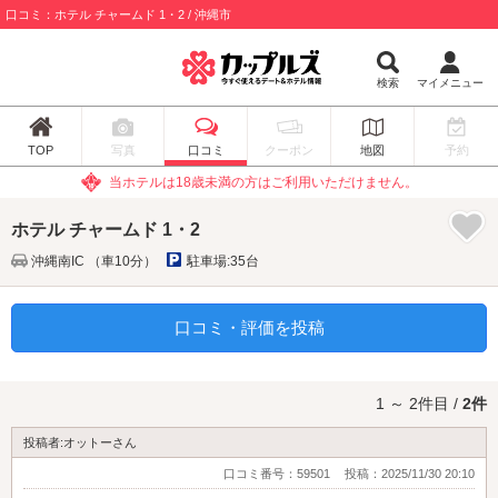
口コミ：ホテル チャームド 1・2 / 沖縄市
検索
マイメニュー
TOP
写真
口コミ
クーポン
地図
予約
当ホテルは18歳未満の方はご利用いただけません。
ホテル チャームド 1・2
沖縄南IC （車10分）
駐車場:35台
口コミ・評価を投稿
1 ～ 2件目 /
2件
投稿者:オットーさん
口コミ番号：59501
投稿：2025/11/30 20:10