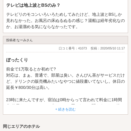
テレビは地上波とBSのみ？
テレビリのモコンいろいろためしてみたけど、地上波とBSしか
見れなかった。お風呂の床ぬるぬるの感じ？湯船は経年劣化なの
か、お湯溜める気にならなかったです。
投稿者:なーみさん
口コミ番号：41073
投稿：2020/05/10 11:17
ぼったくり
前金で1万取るとか初めて?
対応は、まぁ、普通で、部屋は臭い。さんぴん茶がサービスだけ
ど、ドリンクの販売機みたいなやつに値段書いてないし。休日の
延長￥800/30分は高い。
23時に来たんですが、宿泊は0時からって言われて料金に1時間
分(休日なので800×2)のプラス1600円されると聞きました。後々
+ 続きを読む
ドリンクの値段が表示されてないためファイルがあり、その中に
書いてあるかもしれないと開いたところ、料金表をみつけ、宿泊
料プラス1600円すると約9000円近くになることに気づき。こん
同じエリアのホテル
なボロいのにぼったくりだと思い、すぐ休憩に変更する。とフロ