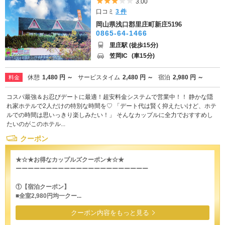
5つ星のうち3
3.00
口コミ
3 件
岡山県浅口郡里庄町新庄5196
0865-64-1466
里庄駅 (徒歩15分)
笠岡IC
(車15分)
休憩
1,480 円 ～
サービスタイム
2,480 円 ～
宿泊
2,980 円 ～
料金
コスパ最強＆お忍びデートに最適！超安料金システムで営業中！！ 静かな隠
れ家ホテルで2人だけの特別な時間を♡ 「デート代は賢く抑えたいけど、ホテ
ルでの時間は思いっきり楽しみたい！」 そんなカップルに全力でおすすめし
たいのがこのホテル...
クーポン
★☆★お得なカップルズクーポン★☆★
ーーーーーーーーーーーーーーーーーーーーーー
①【宿泊クーポン】
■全室2,980円均一クー...
クーポン内容をもっと見る