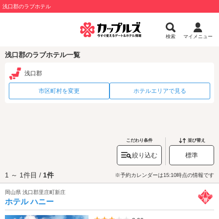
浅口郡のラブホテル
検索
マイメニュー
浅口郡のラブホテル一覧
浅口郡
市区町村を変更
ホテルエリアで見る
こだわり条件
並び替え
絞り込む
標準
1 ～ 1件目 /
1件
※予約カレンダーは15:10時点の情報です
岡山県 浅口郡里庄町新庄
ホテル ハニー