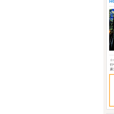
H
☆
行
露