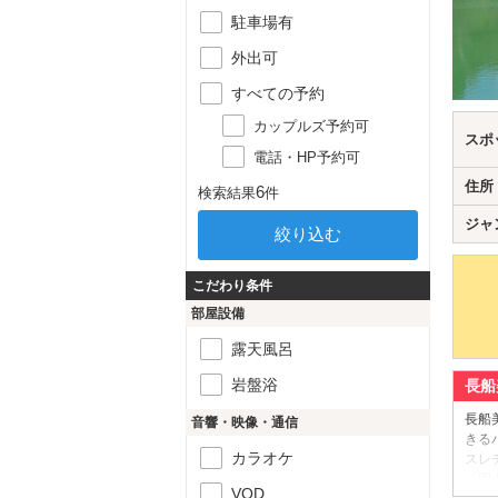
駐車場有
外出可
すべての予約
カップルズ予約可
スポ
電話・HP予約可
住所
6
検索結果
件
ジャ
こだわり条件
部屋設備
露天風呂
岩盤浴
長船
長船
音響・映像・通信
きる
カラオケ
スレ
「岡
VOD