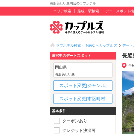
長船美しい森周辺のラブホテル
エリア検索
路線・駅検索
デートスポット検
ラブホテル検索・予約ならカップルズ
デート
長船
選択中のデートスポット
半
岡山県
長船美しい森
スポット変更[ジャンル]
スポット変更[市区町村]
基本条件
クーポンあり
クレジット決済可