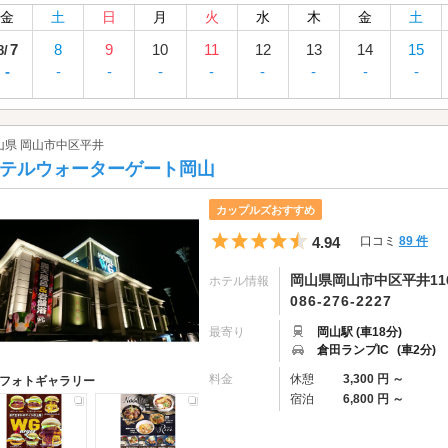
金
土
日
月
火
水
木
金
土
7
8
9
10
11
12
13
14
15
8/
-
-
-
-
-
-
-
-
-
山県 岡山市中区平井
テルウォーターゲート岡山
カップルズおすすめ
5つ星のうち4.5
4.94
口コミ
89 件
岡山県岡山市中区平井116
ホテル情報
086-276-2227
最寄り
岡山駅 (車18分)
倉田ランプIC
(車2分)
料金
休憩
3,300 円 ～
フォトギャラリー
宿泊
6,800 円 ～