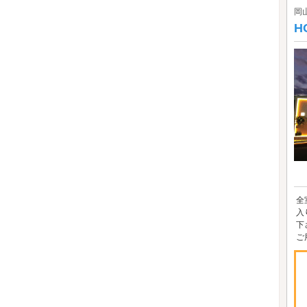
岡
H
全
入
下
ご用