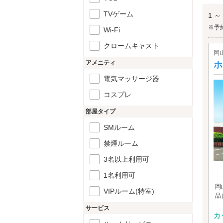
長船
TVゲーム
1 ～
※予
Wi-Fi
クロームキャスト
岡
アメニティ
ホ
電気マッサージ器
コスプレ
部屋タイプ
SMルーム
禁煙ルーム
3名以上利用可
1名利用可
岡
VIPルーム(特室)
品
サービス
カ