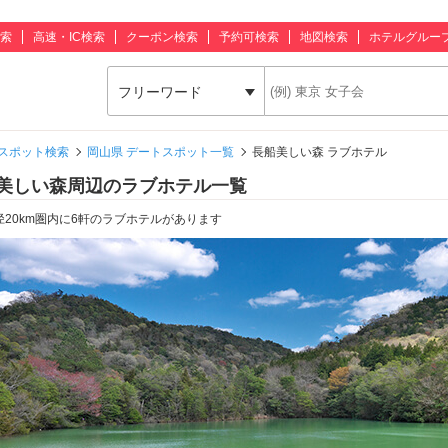
索
高速・IC検索
クーポン検索
予約可検索
地図検索
ホテルグルー
フリーワード
スポット検索
岡山県 デートスポット一覧
長船美しい森 ラブホテル
美しい森周辺のラブホテル一覧
径20km圏内に6軒のラブホテルがあります