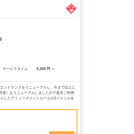
5
サービスタイム
5,300 円 ～
入口エントランスをリニューアルし、今まで以上に
231号室）もリニューアルしましたので是非ご利用
凝らしたアミューズメントルームの3ジャンルを