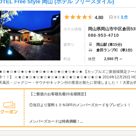
OTEL Free Style 岡山 (ホテル フリースタイル)
5つ星のうち4.5
4.80
口コミ
8 件
岡山県岡山市中区倉田535
ホテル情報
086-953-4710
最寄り
岡山駅 (車15分)
倉田ランプIC
(車1分)
料金
休憩
2,980 円 ～
★☆★☆★☆★☆★☆★☆★☆★☆★☆★☆★☆★ 【カップルズご新規様限定クーポ
中！！】 ☆★☆★☆★☆★☆★☆★☆★☆★☆★☆★☆★☆★ 2014年12月26日 HOTE
天風呂・ジャグジー・サウナやキッチン付の客室が新たに登場しました！！大変お待たせ
【ご新規のお客様先着20名様限定】
①当日より室料１０％OFFのメンバーズカードをプレゼント！
メンバーズカードは特典満載！...