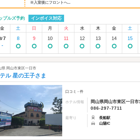
※入室後にフロントへ...
インボイス対応
ップルズ予約
金
土
日
月
火
水
木
金
土
7
8
9
10
11
12
13
14
15
8/
-
山県 岡山市東区一日市
テル 星の王子さま
口コミ - 件
岡山県岡山市東区一日市1
ホテル情報
086-297-7711
最寄り
長船駅
山陽IC