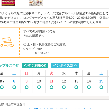
ロナウィルス対策実施中 ※コロナウイルス対策 アルコール除菌消毒を徹底的にしてい
用いただけます。 ロングサービスタイム導入!!!!! 平日6:00～22:00 5,300円～ 休日の
大4時間ご利用可能です♪♪ ぜひご利用ください♬ 平日の宿泊利用でしたら最高...
すべてのお客様いつでも
どのお部屋でも
① 土・日・祝日休憩のご利用で、
Cタイプ～VIP
6：00～13:...
今すぐ利用OK
インボイス対応
ップルズ予約
金
土
日
月
火
水
木
金
土
7
8
9
10
11
12
13
14
15
8/
山県 岡山市中区倉田