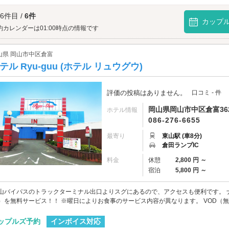
美しい森へは、
東岡山・平島・備前エリアのラブホテル
からもアクセスが便利です
 6件目 /
6件
カップ
約カレンダーは01:00時点の情報です
山県 岡山市中区倉富
テル Ryu-guu (ホテル リュウグウ)
評価の投稿はありません。
口コミ - 件
岡山県岡山市中区倉富362
ホテル情報
086-276-6655
最寄り
東山駅 (車8分)
倉田ランプIC
料金
休憩
2,800 円 ～
宿泊
5,800 円 ～
山バイパスのトラックターミナル出口よりスグにあるので、アクセスも便利です。 
）を無料サービス！！ ※曜日によりお食事のサービス内容が異なります。 VOD（無料）、
インボイス対応
ップルズ予約