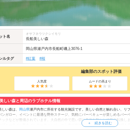
オサフネウツクシイモリ
ット名
長船美しい森
岡山県
瀬戸内市長船町磯上3076-1
ンルタグ
#紅葉
#桜
編集部のスポット評価
人気度
ムードの高まり
美しい森と周辺のラブホテル情報
美しい森は、
岡山県
瀬戸内市に所在する観光施設です。美しい自然と触れ合い、リフ
バンガロー、イベントに最適な野外ステージ、気軽にバーベキューが楽しめるバー
チックなどが整備されています。大自然の中で思い切り身体を動かして気分転換し
山ブルーライン邑久インターチェンジ」から車で約10分です。広々とした駐車場も