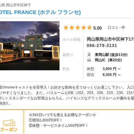
山県 岡山市中区神下
OTEL FRANCE (ホテル フランセ)
5つ星のうち5
5.00
口コミ - 件
岡山県岡山市中区神下17
ホテル情報
086-279-3131
最寄り
東岡山駅 (徒歩13分)
岡山IC
(車20分)
料金
休憩
3,900 円 ～
宿泊
9,300 円 ～
室chromeキャストを全室導入！お好きな動画を見てゆっくりお過ごし下さい。 
りやすくなりました。 また、バスルームも6室（202、203、206、215、230、
さい♪ スタンダードなお部屋はもちろん、ハイセンスなデラックスルームや趣向を
意!!...
☆365日いつでも使えるお得なクーポン☆
①宿泊1,000円OFF！
②休憩・サービスタイム500円OFF！