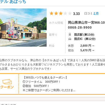
テル あぱっち
5つ星のうち3
3.33
口コミ
2 件
岡山県津山市一宮966-10
ホテル情報
0868-28-9900
最寄り
院庄駅 (車13分)
院庄IC
(車12分)
料金
休憩
2,600 円 ～
宿泊
5,470 円 ～
山県のラブホテルなら、津山市の【ホテル あぱっち】で決まり！人気のSM什器を設
プルさまもおひとりさまも大歓迎♡ビジネスプランも用意しております！人工温泉
も設置。サービス満点のラブホテルです♪
【365日いつでも使えるクーポン♪】
①フリータイム 300円OFF！
②宿泊 500円OFF！
※ご休憩ではクーポンご利用いただけま...