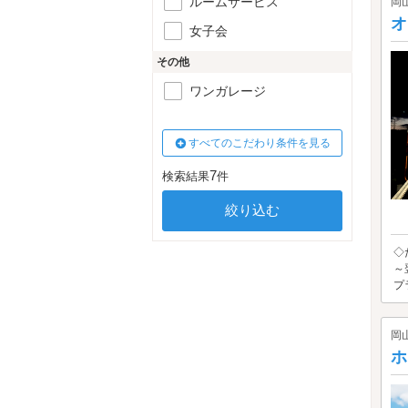
ルームサービス
岡
オ
女子会
その他
ワンガレージ
すべてのこだわり条件を見る
7
検索結果
件
◇
～
プ
岡
ホ