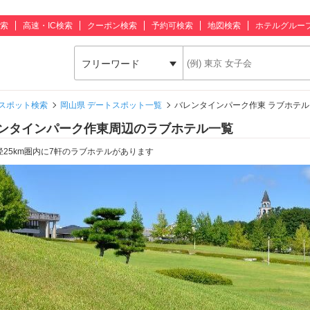
索
高速・IC検索
クーポン検索
予約可検索
地図検索
ホテルグルー
フリーワード
スポット検索
岡山県 デートスポット一覧
バレンタインパーク作東 ラブホテル
ンタインパーク作東周辺のラブホテル一覧
径25km圏内に7軒のラブホテルがあります