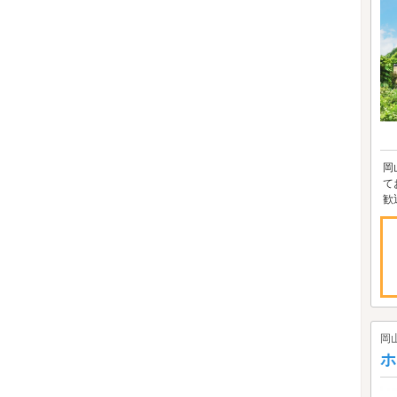
岡
て
歓
岡
ホ