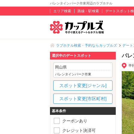
バレンタインパーク作東周辺のラブホテル
エリア検索
路線・駅検索
デートスポット検
ラブホテル検索・予約ならカップルズ
デート
バレ
選択中のデートスポット
半
岡山県
バレンタインパーク作東
スポット変更[ジャンル]
スポット変更[市区町村]
基本条件
クーポンあり
クレジット決済可