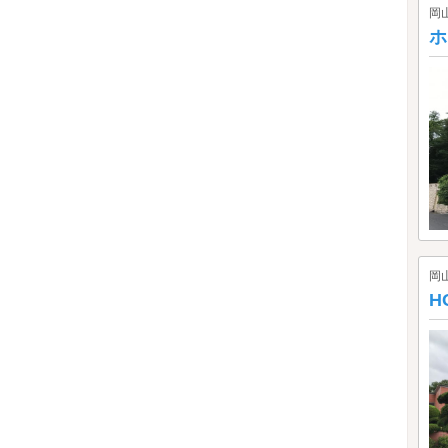
岡
ホ
岡
H