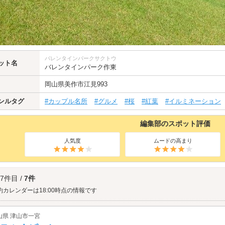
バレンタインパークサクトウ
ット名
バレンタインパーク作東
岡山県
美作市江見993
ンルタグ
#カップル名所
#グルメ
#桜
#紅葉
#イルミネーション
編集部のスポット評価
人気度
ムードの高まり
 7件目 /
7件
約カレンダーは18:00時点の情報です
山県 津山市一宮