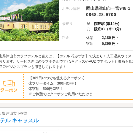
岡山県津山市一宮948-1
ホテル情報
0868-28-9700
最寄り
院庄駅 (車14分)
院庄IC
(車13分)
料金
休憩
2,180 円 ～
宿泊
5,390 円 ～
山県津山市のラブホテルと言えば、【ホテル 花みずき】で決まり！人工温泉やミス
おります。サービス満点のラブホテルです♪ SMグッズやVODでアダルトも映画も
迎♡ビジネスプランも用意しております！
【365日いつでも使えるクーポン♪】
①フリータイム 300円OFF！
②宿泊 500円OFF！
※ご休憩ではクーポンご利用いただけま...
山県 津山市下横野
テル キャッスル