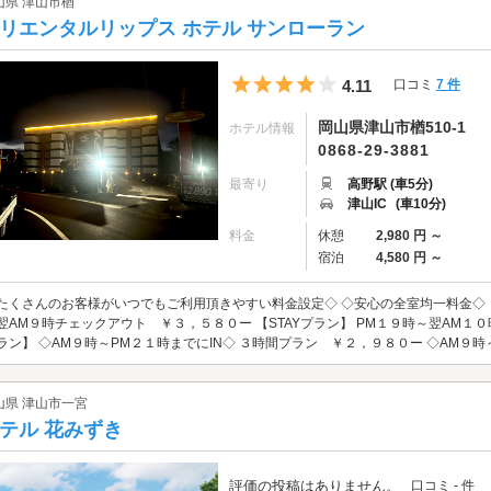
山県 津山市楢
リエンタルリップス ホテル サンローラン
5つ星のうち4
4.11
口コミ
7 件
岡山県津山市楢510-1
ホテル情報
0868-29-3881
最寄り
高野駅 (車5分)
津山IC
(車10分)
料金
休憩
2,980 円 ～
宿泊
4,580 円 ～
たくさんのお客様がいつでもご利用頂きやすい料金設定◇ ◇安心の全室均一料金◇ 【
翌AM９時チェックアウト ￥３，５８０ー 【STAYプラン】 PM１９時～翌AM１０
ラン】 ◇AM９時～PM２１時までにIN◇ ３時間プラン ￥２，９８０ー ◇AM９時～
山県 津山市一宮
テル 花みずき
評価の投稿はありません。
口コミ - 件