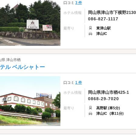
口コミ
3 件
岡山県津山市下横野2130
ホテル情報
086-827-1117
最寄り
東津山駅
津山IC
山県 津山市楢
テル ベルシャトー
口コミ
1 件
岡山県津山市楢425-1
ホテル情報
0868-29-7020
最寄り
高野駅 (車5分)
津山IC
(車11分)