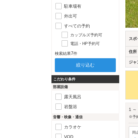
駐車場有
外出可
すべての予約
カップルズ予約可
スポ
電話・HP予約可
住所
7
検索結果
件
ジャ
こだわり条件
部屋設備
露天風呂
岩盤浴
1 ～
※予
音響・映像・通信
カラオケ
岡
VOD