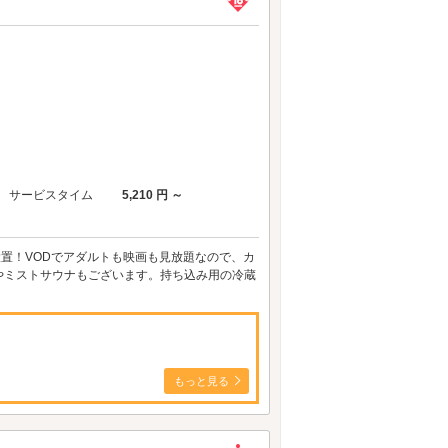
サービスタイム
5,210 円 ～
置！VODでアダルトも映画も見放題なので、カ
やミストサウナもございます。持ち込み用の冷蔵
もっと見る