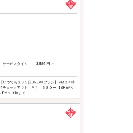
サービスタイム
3,580 円 ～
いつでも３６５日BREAKプラン】 PM２４時
時チェックアウト ￥４，５８０ー 【BREAK
PM１９時まで...