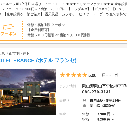
ハイルーフ可♪立体駐車場リニューアル！／ ★★★バリテーマホテル★★★ 豪華設備
！ デイユース：3,900円～ / 宿泊：7,900円～ 【カップルズ】【ビジネス】【
！ 【豪華設備を一部ご紹介】 露天風呂・カラオケ・ビリヤード・ダーツ全て無料
休憩・宿泊割引クーポン
【全日利用可】
休憩５００円割引 or 宿泊１,０００円割引
山県 岡山市中区神下
OTEL FRANCE (ホテル フランセ)
5つ星のうち5
5.00
口コミ - 件
岡山県岡山市中区神下17
ホテル情報
086-279-3131
最寄り
東岡山駅 (徒歩13分)
岡山IC
(車20分)
料金
休憩
3,900 円 ～
宿泊
9,300 円 ～