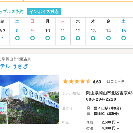
インボイス対応
ップルズ予約
金
土
日
月
火
水
木
金
土
7
8
9
10
11
12
13
14
15
8/
-
山県 岡山市北区吉宗
テル うさぎ
5つ星のうち4.5
4.60
口コミ - 件
岡山県岡山市北区吉宗42-
ホテル情報
086-294-2220
最寄り
野々口駅 (車9分)
岡山IC
(車5分)
料金
休憩
2,500 円 ～
宿泊
4,000 円 ～