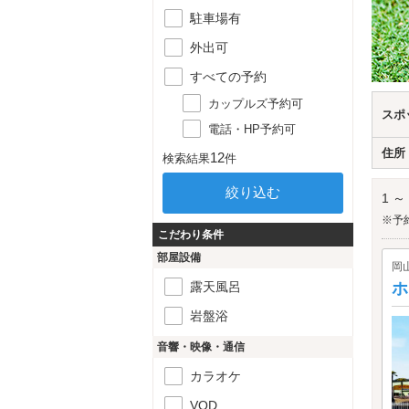
駐車場有
外出可
すべての予約
カップルズ予約可
スポ
電話・HP予約可
住所
12
検索結果
件
1 ～
※予
こだわり条件
部屋設備
岡
露天風呂
ホ
岩盤浴
音響・映像・通信
カラオケ
VOD