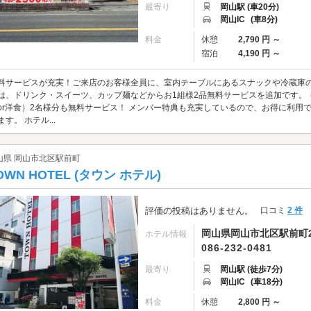
最寄り
岡山駅 (車20分)
岡山IC
(車8分)
料金
休憩
2,790 円 ～
宿泊
4,190 円 ～
料サービスが充実！ご来店のお客様全員に、室内テーブルにあるスナックや冷蔵庫の
は、ドリンク・スイーツ、カップ麺などからお1組様2品無料サービスを追加です。
or洋食）2名様分も無料サービス！ メンバー特典も充実しているので、お得に利用
ます。 ホテル...
山県 岡山市北区駅前町
OWN HOTEL (タウン ホテル)
評価の投稿はありません。
口コミ
2 件
岡山県岡山市北区駅前町2-
ホテル情報
086-232-0481
最寄り
岡山駅 (徒歩7分)
岡山IC
(車18分)
料金
休憩
2,800 円 ～