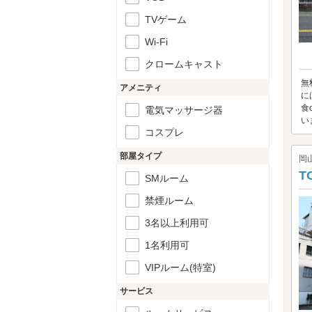
TVゲーム
Wi-Fi
クロームキャスト
無
アメニティ
に
食
電気マッサージ器
い
コスプレ
部屋タイプ
岡
T
SMルーム
禁煙ルーム
3名以上利用可
1名利用可
VIPルーム(特室)
サービス