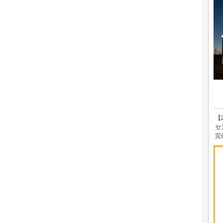
【
セ
完