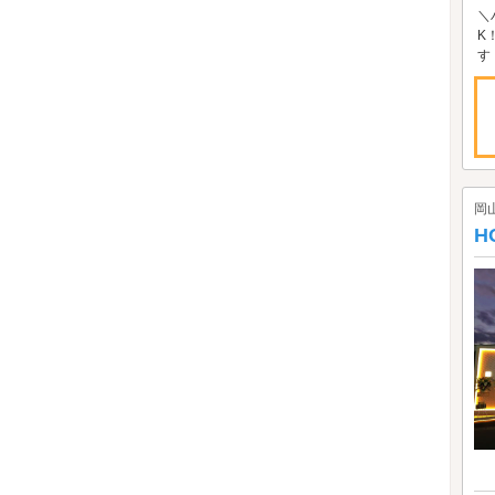
＼
K
す
岡
H