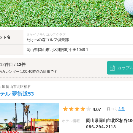
タケベノモリゴルフクラブ
ット名
たけべの森ゴルフ倶楽部
岡山県
岡山市北区
建部町中田1046-1
 12件目 /
12件
カップ
約カレンダーは00:40時点の情報です
山県 岡山市北区栢谷
テル 夢街道53
5つ星のうち4
4.07
口コミ
3 件
岡山県岡山市北区栢谷10
ホテル情報
086-294-2113