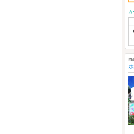
カ
岡
ホ