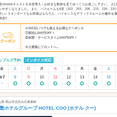
室chromeキャストを全室導入！お好きな動画を見てゆっくりお過ごし下さい。 
りやすくなりました。 また、バスルームも6室（202、203、206、215、230、
さい♪ スタンダードなお部屋はもちろん、ハイセンスなデラックスルームや趣向を
意!!...
☆365日いつでも使えるお得なクーポン☆
①宿泊1,000円OFF！
②休憩・サービスタイム500円OFF！
※入室後にフロントへ...
インボイス対応
ップルズ予約
金
土
日
月
火
水
木
金
土
7
8
9
10
11
12
13
14
15
8/
-
山県 岡山市北区白石東新町
塾ホテルグループ HOTEL COO (ホテル クー)