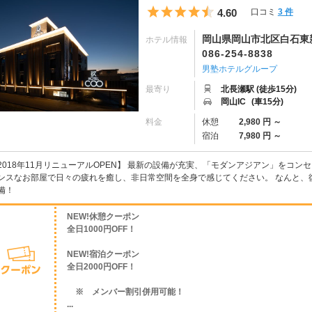
5つ星のうち4.5
4.60
口コミ
3 件
岡山県岡山市北区白石東新町
ホテル情報
086-254-8838
男塾ホテルグループ
最寄り
北長瀬駅 (徒歩15分)
岡山IC
(車15分)
料金
休憩
2,980 円 ～
宿泊
7,980 円 ～
2018年11月リニューアルOPEN】 最新の設備が充実、「モダンアジアン」をコンセプ
ンスなお部屋で日々の疲れを癒し、非日常空間を全身で感じてください。 なんと、復元ド
備！
NEW!休憩クーポン
全日1000円OFF！
NEW!宿泊クーポン
全日2000円OFF！
※ メンバー割引併用可能！
...