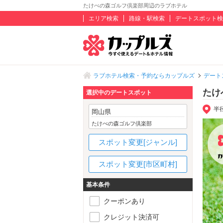
たけべの森ゴルフ倶楽部周辺のラブホテル
エリア検索
路線・駅検索
デートスポット検
ラブホテル検索・予約ならカップルズ
デート
たけ
選択中のデートスポット
半
岡山県
たけべの森ゴルフ倶楽部
スポット変更[ジャンル]
スポット変更[市区町村]
基本条件
クーポンあり
クレジット決済可