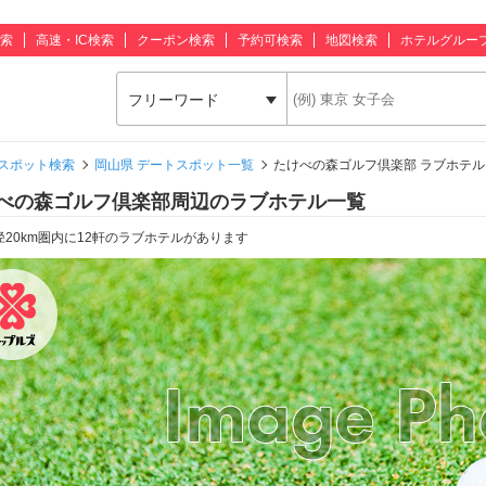
索
高速・IC検索
クーポン検索
予約可検索
地図検索
ホテルグルー
フリーワード
スポット検索
岡山県 デートスポット一覧
たけべの森ゴルフ倶楽部 ラブホテル
べの森ゴルフ倶楽部周辺のラブホテル一覧
径20km圏内に12軒のラブホテルがあります