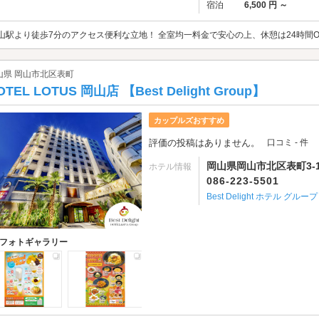
宿泊
6,500 円 ～
山駅より徒歩7分のアクセス便利な立地！ 全室均一料金で安心の上、休憩は24時間OKです
山県 岡山市北区表町
OTEL LOTUS 岡山店 【Best Delight Group】
カップルズおすすめ
評価の投稿はありません。
口コミ - 件
岡山県岡山市北区表町3-19
ホテル情報
086-223-5501
Best Delight ホテル グループ
フォトギャラリー