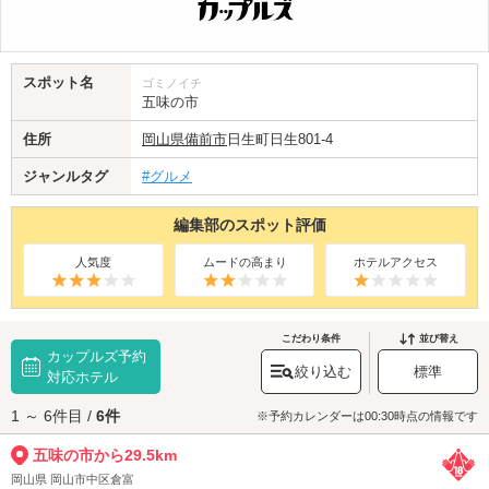
スポット名
ゴミノイチ
五味の市
住所
岡山県
備前市
日生町日生801-4
ジャンルタグ
#グルメ
編集部のスポット評価
人気度
ムードの高まり
ホテルアクセス
こだわり条件
並び替え
カップルズ予約
絞り込む
標準
対応ホテル
1 ～ 6件目 /
6件
※予約カレンダーは00:30時点の情報です
五味の市から29.5km
岡山県 岡山市中区倉富