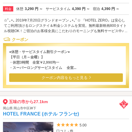
休憩
3,290 円 ～
サービスタイム
4,390 円 ～
宿泊
4,390 円 ～
料金
☆ﾟ｡+｡ 2019年7月20日グランドオープン ｡+｡ﾟ☆ 『HOTEL ZERO』は安心し
てご利用頂けるロングステイ＆料金システムを実現。無料最新映画800タイト
ル視聴OK！ご宿泊のお客様全員にこだわりのモーニングも無料サービス中♪ ...
クーポン
●休憩・サービスタイム割引クーポン●
【平日（月～金曜）】
・休憩3時間 全室￥2,990均一
・スーパーロングサービスタイム 全室...
クーポン内容をもっと見る
五味の市から27.1km
岡山県 岡山市中区神下
HOTEL FRANCE (ホテル フランセ)
5つ星のうち5
5.00
口コミ - 件