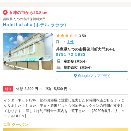
五味の市から23.8km
兵庫県 たつの市揖保川町大門
Hotel LaLaLa (ホテル ラララ)
5つ星のうち3.5
3.50
口コミ
1 件
兵庫県たつの市揖保川町大門184-1
0791-72-5933
竜野駅 (車5分)
龍野西IC
(車5分)
Googleマップで開く
休憩
3,300 円 ～
宿泊
5,500 円 ～
料金
インターネットTVを一部のお部屋に設置し充実したお時間を過ごせるように
なりました！！ また、平日・週末どちらも宿泊チェックインの時間が変更し
ております。 詳しくは利用料金の案内をご覧下さい。 【2020年8月にリニュ
ーアルOPEN】 ...
クーポン