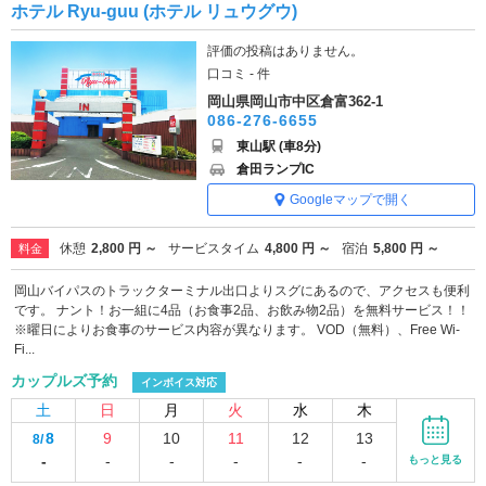
ホテル Ryu-guu (ホテル リュウグウ)
評価の投稿はありません。
口コミ - 件
岡山県岡山市中区倉富362-1
086-276-6655
東山駅 (車8分)
倉田ランプIC
Googleマップで開く
休憩
2,800 円 ～
サービスタイム
4,800 円 ～
宿泊
5,800 円 ～
料金
岡山バイパスのトラックターミナル出口よりスグにあるので、アクセスも便利
です。 ナント！お一組に4品（お食事2品、お飲み物2品）を無料サービス！！
※曜日によりお食事のサービス内容が異なります。 VOD（無料）、Free Wi-
Fi...
カップルズ予約
インボイス対応
土
日
月
火
水
木
8
9
10
11
12
13
8/
-
-
-
-
-
-
もっと見る