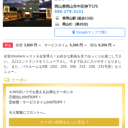
岡山県岡山市中区神下175
086-279-3131
東岡山駅 (徒歩13分)
岡山IC
(車20分)
Googleマップで開く
休憩
3,900 円 ～
サービスタイム
5,300 円 ～
宿泊
9,300 円 ～
料金
全室chromeキャストを全室導入！お好きな動画を見てゆっくりお過ごし下さ
い。 入口エントランスをリニューアルし、今まで以上に入りやすくなりまし
た。 また、バスルームも6室（202、203、206、215、230、231号室）もリ
ニュー...
クーポン
☆365日いつでも使えるお得なクーポン☆
①宿泊1,000円OFF！
②休憩・サービスタイム500円OFF！
※入室後にフロントへ...
クーポン内容をもっと見る