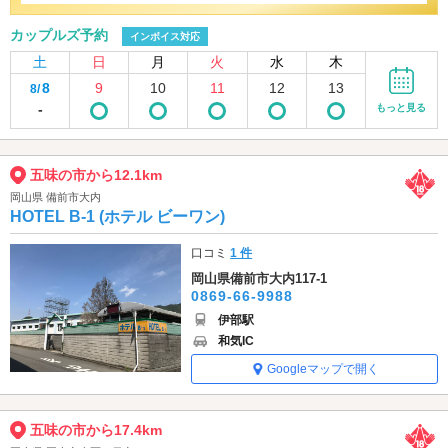
カップルズ予約
インボイス対応
土
日
月
火
水
木
8
9
10
11
12
13
8/
-
もっと見る
五味の市から12.1km
岡山県 備前市大内
HOTEL B-1 (ホテル ビーワン)
口コミ
1 件
岡山県備前市大内117-1
0869-66-9988
伊部駅
和気IC
Googleマップで開く
五味の市から17.4km