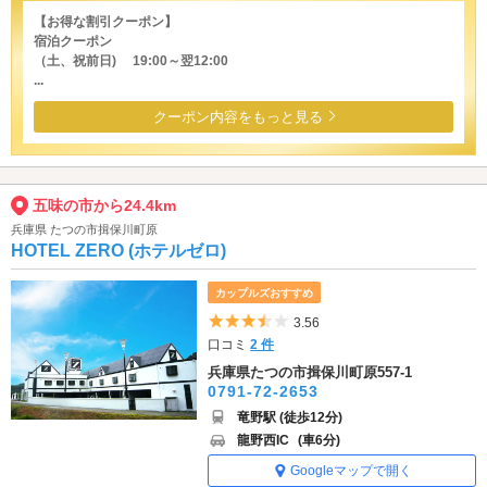
【お得な割引クーポン】
宿泊クーポン
（土、祝前日) 19:00～翌12:00
...
クーポン内容をもっと見る
五味の市から24.4km
兵庫県 たつの市揖保川町原
HOTEL ZERO (ホテルゼロ)
カップルズおすすめ
5つ星のうち3.5
3.56
口コミ
2 件
兵庫県たつの市揖保川町原557-1
0791-72-2653
竜野駅 (徒歩12分)
龍野西IC
(車6分)
Googleマップで開く