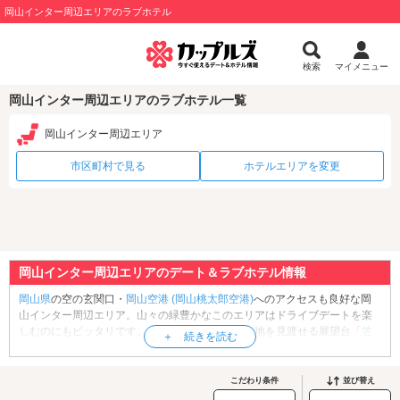
岡山インター周辺エリアのラブホテル
検索
マイメニュー
岡山インター周辺エリアのラブホテル一覧
岡山インター周辺エリア
市区町村で見る
ホテルエリアを変更
岡山インター周辺エリアのデート＆ラブホテル情報
岡山県
の空の玄関口・
岡山空港 (岡山桃太郎空港)
へのアクセスも良好な岡
山インター周辺エリア。山々の緑豊かなこのエリアはドライブデートを楽
しむのにもピッタリです。まずは、岡山県の市街地を見渡せる展望台「
笠
井山公園展望台
」へ行ってみましょう。山陽自動車道・笠井山トンネルの
真上に建つこちらの展望台は南は岡山市内、北は金山と360度のパノラマ風
景を楽しめるスポットです。夜景の美しいスポットでもありますが、駐車
こだわり条件
並び替え
場から展望台までのルートがちょっとわかりにくいので明るい時間に訪れ