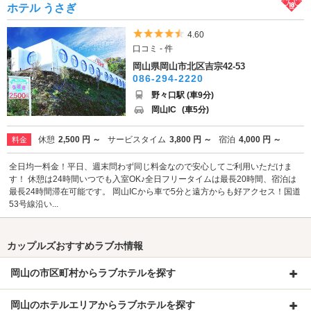
ホテル うさぎ
5つ星のうち4.5
4.60
口コミ - 件
岡山県岡山市北区吉宗42-53
086-294-2220
野々口駅 (車9分)
岡山IC
(車5分)
休憩
2,500 円 ～
サービスタイム
3,800 円 ～
宿泊
4,000 円 ～
料金
全日均一料金！平日、週末問わず同じ料金なので安心してご利用いただけま
す！ 休憩は24時間いつでも入室OK♪全日フリータイムは最長20時間、宿泊は
最長24時間滞在可能です。 岡山ICから車で5分と遠方からも好アクセス！国道
53号線沿い...
カップルズおすすめラブホ情報
岡山の市区町村からラブホテルを探す
岡山のホテルエリアからラブホテルを探す