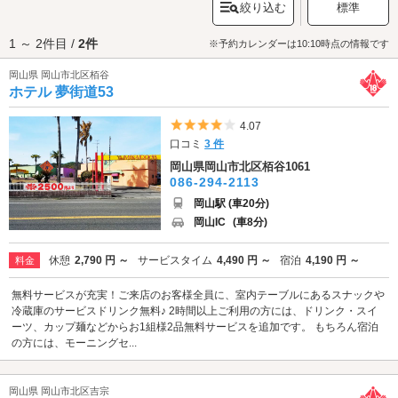
絞り込む
標準
るのがおすすめ。景色を眺めた後は、「
桃太郎温泉 一湯館
」で温泉に浸か
りませんか？こちらは桃太郎伝説で、桃太郎の入った桃が流れてきた川と
1 ～ 2件目 /
2件
して描かれた「笹ヶ瀬川」の側に建っている温泉施設です。温かいお湯に
※予約カレンダーは10:10時点の情報です
浸かって血行が良くなれば冷え性の症状も緩和されますね♪観光・デートを
岡山県 岡山市北区栢谷
満喫したら休憩・宿泊にはラブホテルをご利用ください。岡山インター周
ホテル 夢街道53
辺エリアのラブホテルは「岡山インターチェンジ」の近くに点在していま
す。さっそくデートスポット周辺のホテルをチェックしてみましょう。
5つ星のうち4
4.07
口コミ
3 件
岡山県岡山市北区栢谷1061
086-294-2113
岡山駅 (車20分)
岡山IC
(車8分)
休憩
2,790 円 ～
サービスタイム
4,490 円 ～
宿泊
4,190 円 ～
料金
無料サービスが充実！ご来店のお客様全員に、室内テーブルにあるスナックや
冷蔵庫のサービスドリンク無料♪ 2時間以上ご利用の方には、ドリンク・スイ
ーツ、カップ麺などからお1組様2品無料サービスを追加です。 もちろん宿泊
の方には、モーニングセ...
岡山県 岡山市北区吉宗