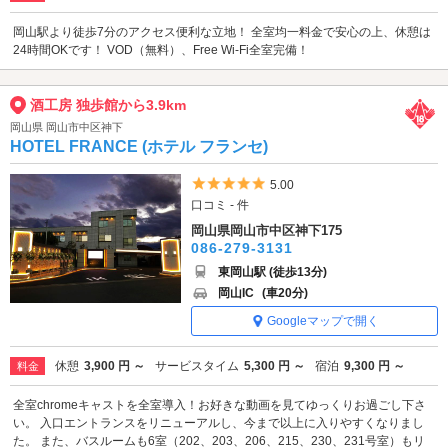
岡山駅より徒歩7分のアクセス便利な立地！ 全室均一料金で安心の上、休憩は
24時間OKです！ VOD（無料）、Free Wi-Fi全室完備！
酒工房 独歩館から3.9km
岡山県 岡山市中区神下
HOTEL FRANCE (ホテル フランセ)
5つ星のうち5
5.00
口コミ - 件
岡山県岡山市中区神下175
086-279-3131
東岡山駅 (徒歩13分)
岡山IC
(車20分)
Googleマップで開く
休憩
3,900 円 ～
サービスタイム
5,300 円 ～
宿泊
9,300 円 ～
料金
全室chromeキャストを全室導入！お好きな動画を見てゆっくりお過ごし下さ
い。 入口エントランスをリニューアルし、今まで以上に入りやすくなりまし
た。 また、バスルームも6室（202、203、206、215、230、231号室）もリ