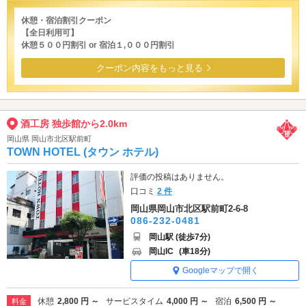
休憩・宿泊割引クーポン
【全日利用可】
休憩５００円割引 or 宿泊１,０００円割引
クーポン内容をもっと見る
酒工房 独歩館から2.0km
岡山県 岡山市北区駅前町
TOWN HOTEL (タウン ホテル)
評価の投稿はありません。
口コミ
2 件
岡山県岡山市北区駅前町2-6-8
086-232-0481
岡山駅 (徒歩7分)
岡山IC
(車18分)
Googleマップで開く
休憩
2,800 円 ～
サービスタイム
4,000 円 ～
宿泊
6,500 円 ～
料金