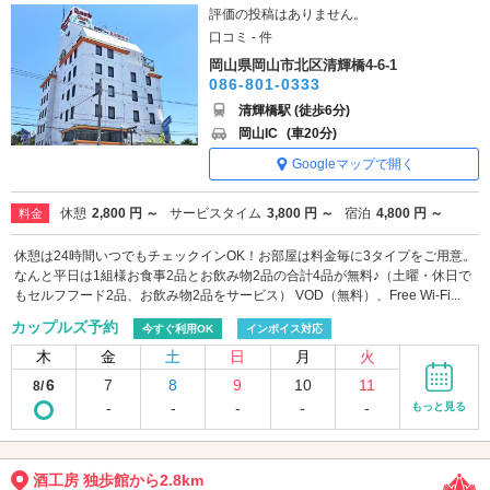
評価の投稿はありません。
口コミ - 件
岡山県岡山市北区清輝橋4-6-1
086-801-0333
清輝橋駅 (徒歩6分)
岡山IC
(車20分)
Googleマップで開く
休憩
2,800 円 ～
サービスタイム
3,800 円 ～
宿泊
4,800 円 ～
料金
休憩は24時間いつでもチェックインOK！お部屋は料金毎に3タイプをご用意。
なんと平日は1組様お食事2品とお飲み物2品の合計4品が無料♪（土曜・休日で
もセルフフード2品、お飲み物2品をサービス） VOD（無料）、Free Wi-Fi...
カップルズ予約
今すぐ利用OK
インボイス対応
木
金
土
日
月
火
6
7
8
9
10
11
8/
-
-
-
-
-
もっと見る
酒工房 独歩館から2.8km