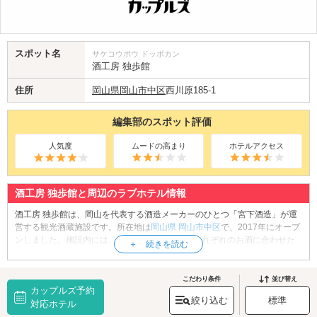
スポット名
サケコウボウ ドッポカン
酒工房 独歩館
住所
岡山県
岡山市中区
西川原185-1
編集部のスポット評価
人気度
ムードの高まり
ホテルアクセス
酒工房 独歩館と周辺のラブホテル情報
酒工房 独歩館は、岡山を代表する酒造メーカーのひとつ「宮下酒造」が運
営する観光酒蔵施設です。所在地は
岡山県
岡山市中区
で、2017年にオープ
ンしました。施設内には、宮下酒造のお酒と、それぞれのお酒に合わせた
旬の食材、お料理を存分に楽しめるレストラン、宮下酒造の代表銘柄を取
り扱うショップなどが併設されています。また、事前に予約を行えば、工
場見学を楽しむこともできます。工場見学後にレストランでランチをし
こだわり条件
並び替え
カップルズ予約
て、ショップでお買い物を満喫しましょう。経験豊富なスタッフさんがお
絞り込む
標準
買い物のサポートもしてくれますよ。
対応ホテル
酒工房 独歩館へは、
岡山駅・清輝橋駅周辺エリアのラブホテル
からもアク