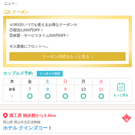
ニュー...
クーポン
☆365日いつでも使えるお得なクーポン☆
①宿泊1,000円OFF！
②休憩・サービスタイム500円OFF！
※入室後にフロントへ...
クーポン内容をもっと見る
カップルズ予約
インボイス対応
木
金
土
日
月
火
6
7
8
9
10
11
8/
-
もっと見る
酒工房 独歩館から3.6km
岡山県 岡山市北区清輝橋
ホテル クインズコート