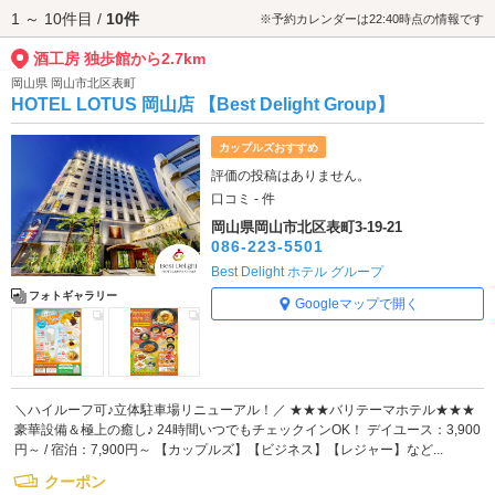
1 ～ 10件目 /
10件
セスが便利です。
※予約カレンダーは22:40時点の情報です
酒工房 独歩館から2.7km
岡山県 岡山市北区表町
HOTEL LOTUS 岡山店 【Best Delight Group】
カップルズおすすめ
評価の投稿はありません。
口コミ - 件
岡山県岡山市北区表町3-19-21
086-223-5501
Best Delight ホテル グループ
フォトギャラリー
Googleマップで開く
＼ハイルーフ可♪立体駐車場リニューアル！／ ★★★バリテーマホテル★★★
豪華設備＆極上の癒し♪ 24時間いつでもチェックインOK！ デイユース：3,900
円～ / 宿泊：7,900円～ 【カップルズ】【ビジネス】【レジャー】など...
クーポン