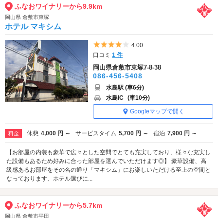
ふなおワイナリーから9.9km
岡山県 倉敷市東塚
ホテル マキシム
5つ星のうち4
4.00
口コミ
1 件
岡山県倉敷市東塚7-8-38
086-456-5408
水島駅 (車6分)
水島IC
(車10分)
Googleマップで開く
休憩
4,000 円 ～
サービスタイム
5,700 円 ～
宿泊
7,900 円 ～
料金
【お部屋の内装も豪華で広々とした空間でとても充実しており、様々な充実し
た設備もあるため好みに合った部屋を選んでいただけます◎】 豪華設備、高
級感あるお部屋をその名の通り「マキシム」にお楽しいただける至上の空間と
なっております、ホテル選びに...
ふなおワイナリーから5.7km
岡山県 倉敷市平田