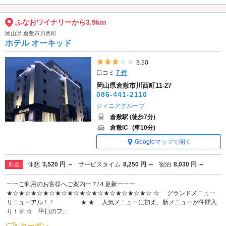
ふなおワイナリーから3.9km
岡山県 倉敷市川西町
ホテル オーキッド
5つ星のうち3
3.30
口コミ
7 件
岡山県倉敷市川西町11-27
086-441-2110
ジィニアグループ
倉敷駅 (徒歩7分)
倉敷IC
(車10分)
Googleマップで開く
休憩
3,520 円 ～
サービスタイム
8,250 円 ～
宿泊
8,030 円 ～
料金
ーーご利用のお客様へご案内ー７/４更新ーーー
★☆★☆★☆★☆★☆★☆★☆★☆★☆★☆★☆★☆ ☆ グランドメニュー
リニューアル！！ ★ ★ 人気メニューに加え、新メニューが仲間入
り！☆ ☆ 平日のフ...
クーポン