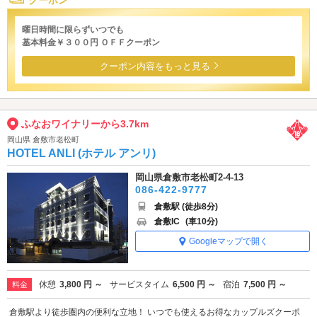
曜日時間に限らずいつでも
基本料金￥３００円 ＯＦＦクーポン
クーポン内容をもっと見る
ふなおワイナリーから3.7km
岡山県 倉敷市老松町
HOTEL ANLI (ホテル アンリ)
岡山県倉敷市老松町2-4-13
086-422-9777
倉敷駅 (徒歩8分)
倉敷IC
(車10分)
Googleマップで開く
休憩
3,800 円 ～
サービスタイム
6,500 円 ～
宿泊
7,500 円 ～
料金
倉敷駅より徒歩圏内の便利な立地！ いつでも使えるお得なカップルズクーポ