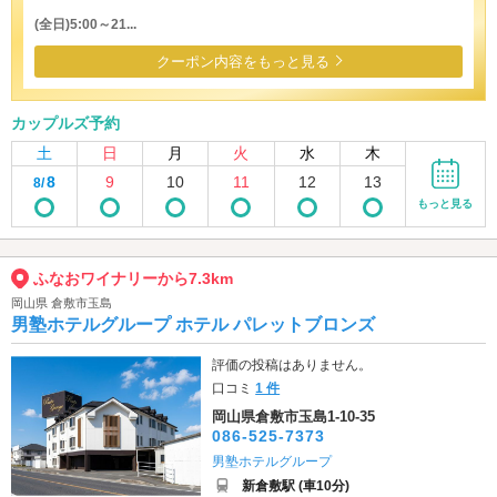
(全日)5:00～21...
クーポン内容をもっと見る
カップルズ予約
土
日
月
火
水
木
8
9
10
11
12
13
8/
もっと見る
ふなおワイナリーから7.3km
岡山県 倉敷市玉島
男塾ホテルグループ ホテル パレットブロンズ
評価の投稿はありません。
口コミ
1 件
岡山県倉敷市玉島1-10-35
086-525-7373
男塾ホテルグループ
新倉敷駅 (車10分)