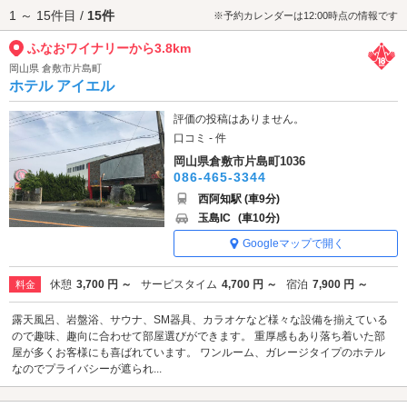
1 ～ 15件目 /
15件
※予約カレンダーは12:00時点の情報です
ふなおワイナリーから3.8km
岡山県 倉敷市片島町
ホテル アイエル
評価の投稿はありません。
口コミ - 件
岡山県倉敷市片島町1036
086-465-3344
西阿知駅 (車9分)
玉島IC
(車10分)
Googleマップで開く
休憩
3,700 円 ～
サービスタイム
4,700 円 ～
宿泊
7,900 円 ～
料金
露天風呂、岩盤浴、サウナ、SM器具、カラオケなど様々な設備を揃えている
ので趣味、趣向に合わせて部屋選びができます。 重厚感もあり落ち着いた部
屋が多くお客様にも喜ばれています。 ワンルーム、ガレージタイプのホテル
なのでプライバシーが遮られ...