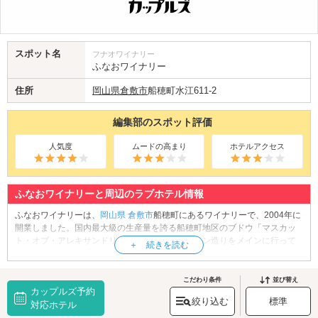
スポット名
フナオワイナリー
ふなおワイナリー
住所
岡山県
倉敷市
船穂町水江611-2
編集部のスポット評価
人気度
ムードの高まり
ホテルアクセス
ふなおワイナリーと周辺のラブホテル情報
ふなおワイナリーは、
岡山県
倉敷市
船穂町にあるワイナリーで、2004年に
開業しました。国内最大級の生産量を誇る船穂町地区のブドウ「マスカッ
ト・オブ・アレキサンドリア」を使用した白ワイン造りをメインに行って
います。敷地内の「ショップ・試飲スペース」では、マスカットワインの
試飲や購入ができます。また、ソフトクリームやスムージーも人気です。
倉敷市を一望できる展望台にも行ってみましょう。豊かな自然に囲まれた
こだわり条件
並び替え
カップルズ予約
ワイナリーでゆったりとした時間をお過ごしください。
絞り込む
標準
ふなおワイナリーへは、
対応ホテル
倉敷市街エリアのラブホテル
からもアクセスが便
利です。