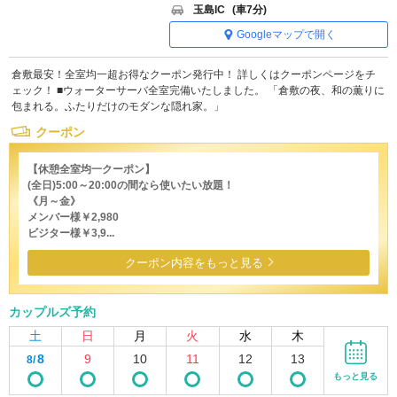
玉島IC
(車7分)
Googleマップで開く
倉敷最安！全室均一超お得なクーポン発行中！ 詳しくはクーポンページをチ
ェック！ ■ウォーターサーバ全室完備いたしました。 「倉敷の夜、和の薫りに
包まれる。ふたりだけのモダンな隠れ家。」
クーポン
【休憩全室均一クーポン】
(全日)5:00～20:00の間なら使いたい放題！
《月～金》
メンバー様￥2,980
ビジター様￥3,9...
クーポン内容をもっと見る
カップルズ予約
土
日
月
火
水
木
8
9
10
11
12
13
8/
もっと見る