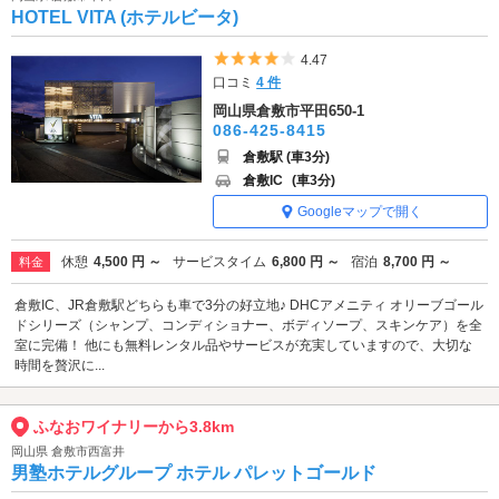
HOTEL VITA (ホテルビータ)
5つ星のうち4
4.47
口コミ
4 件
岡山県倉敷市平田650-1
086-425-8415
倉敷駅 (車3分)
倉敷IC
(車3分)
Googleマップで開く
休憩
4,500 円 ～
サービスタイム
6,800 円 ～
宿泊
8,700 円 ～
料金
倉敷IC、JR倉敷駅どちらも車で3分の好立地♪ DHCアメニティ オリーブゴール
ドシリーズ（シャンプ、コンディショナー、ボディソープ、スキンケア）を全
室に完備！ 他にも無料レンタル品やサービスが充実していますので、大切な
時間を贅沢に...
ふなおワイナリーから3.8km
岡山県 倉敷市西富井
男塾ホテルグループ ホテル パレットゴールド