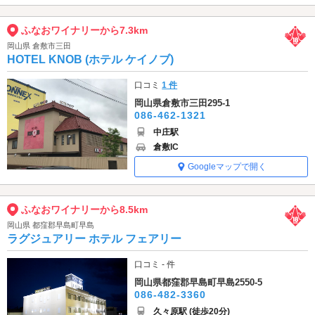
ふなおワイナリーから7.3km
岡山県 倉敷市三田
HOTEL KNOB (ホテル ケイノブ)
口コミ
1 件
岡山県倉敷市三田295-1
086-462-1321
中庄駅
倉敷IC
Googleマップで開く
ふなおワイナリーから8.5km
岡山県 都窪郡早島町早島
ラグジュアリー ホテル フェアリー
口コミ - 件
岡山県都窪郡早島町早島2550-5
086-482-3360
久々原駅 (徒歩20分)