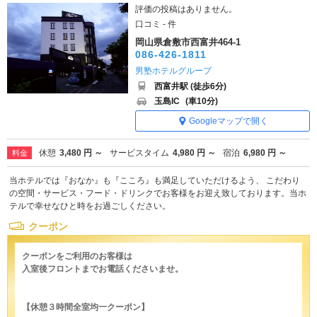
評価の投稿はありません。
口コミ - 件
岡山県倉敷市西富井464-1
086-426-1811
男塾ホテルグループ
西富井駅 (徒歩6分)
玉島IC
(車10分)
Googleマップで開く
休憩
3,480 円 ～
サービスタイム
4,980 円 ～
宿泊
6,980 円 ～
料金
当ホテルでは『おなか』も『こころ』も満足していただけるよう、 こだわり
の空間・サービス・フード・ドリンクでお客様をお迎え致しております。当ホ
テルで幸せなひと時をお過ごしください。
クーポン
クーポンをご利用のお客様は
入室後フロントまでお電話くださいませ。
【休憩３時間全室均一クーポン】