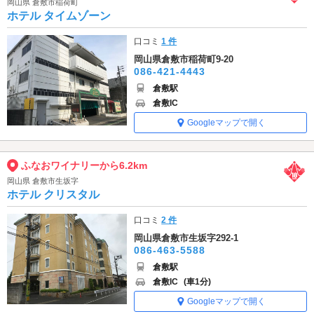
岡山県 倉敷市稲荷町
ホテル タイムゾーン
口コミ
1 件
岡山県倉敷市稲荷町9-20
086-421-4443
倉敷駅
倉敷IC
Googleマップで開く
ふなおワイナリーから6.2km
岡山県 倉敷市生坂字
ホテル クリスタル
口コミ
2 件
岡山県倉敷市生坂字292-1
086-463-5588
倉敷駅
倉敷IC
(車1分)
Googleマップで開く